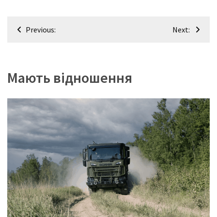
Навігація
Previous:
Next:
записів
Мають відношення