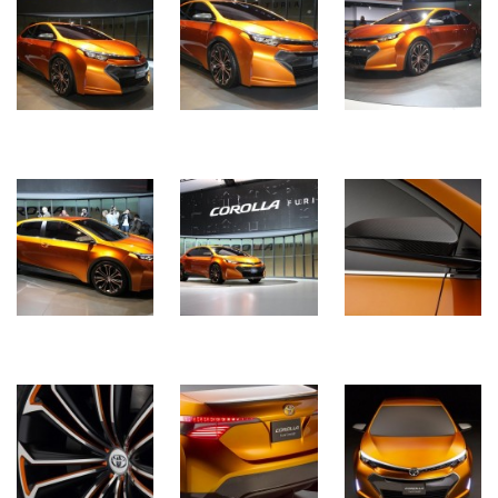
Історії
(3 678)
Тюнинг
і
спорт
(733)
Події
(521)
Автовласнику
(474)
Автозакон
(370)
Автошоу