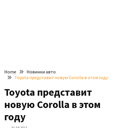
доступний
з
п’ятьма
різними
двигунами
У
рф
почали
масово
Home
Новинки авто
шукати
Toyota представит новую Corolla в этом году
в
інтернеті
Toyota представит
“як
новую Corolla в этом
злити
бензин”
году
Scania
01.04.2013