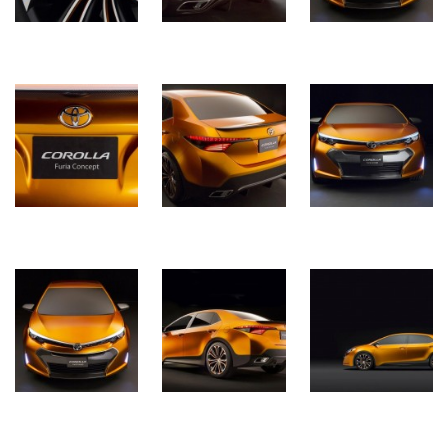
(358)
Головне
(324)
Тест-
драйв
(212)
Без
рубрики
(142)