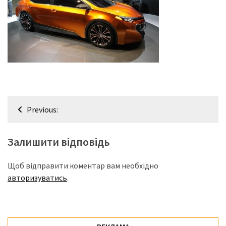
представила
найсучасніші
вантажівки
для
військових
Нова
Honda
Prelude:
Навігація
гібридний
Previous:
записів
камбек
Залишити відповідь
MOST
USED
Щоб відправити коментар вам необхідно
CATEGORIES
авторизуватись
.
Новинки
авто
(6 037)