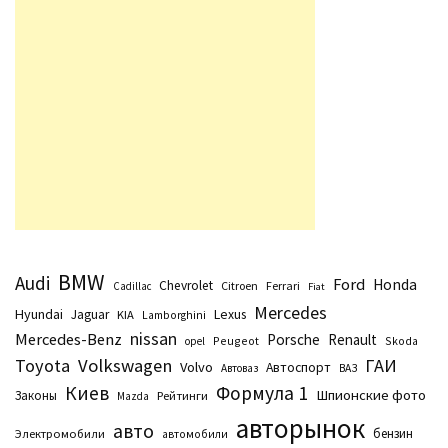
BMW
Audi
Ford
Honda
Chevrolet
Citroen
Ferrari
Cadillac
Fiat
Mercedes
Hyundai
Lexus
Jaguar
KIA
Lamborghini
nissan
Mercedes-Benz
Porsche
Renault
Peugeot
Skoda
opel
Toyota
Volkswagen
ГАИ
Volvo
Автоспорт
Автоваз
ВАЗ
Киев
Формула 1
Шпионские фото
Законы
Рейтинги
Маzda
авторынок
авто
бензин
Электромобили
автомобили