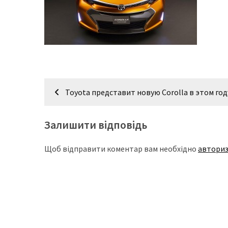
доступний
з
п’ятьма
різними
двигунами
Навігація
У
Toyota представит новую Corolla в этом год
рф
записів
почали
масово
Залишити відповідь
шукати
в
Щоб відправити коментар вам необхідно
авториз
інтернеті
“як
злити
бензин”
Scania