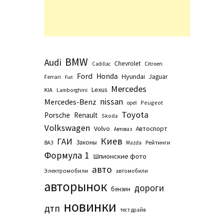
BMW
Audi
Chevrolet
Citroen
Cadillac
Ford
Honda
Hyundai
Jaguar
Ferrari
Fiat
Mercedes
Lexus
KIA
Lamborghini
nissan
Mercedes-Benz
Peugeot
opel
Toyota
Porsche
Renault
Skoda
Volkswagen
Volvo
Автоспорт
Автоваз
Киев
ГАИ
Законы
Рейтинги
ВАЗ
Маzda
Формула 1
Шпионские фото
авто
Электромобили
автомобили
авторынок
дороги
бензин
новинки
дтп
тест драйв