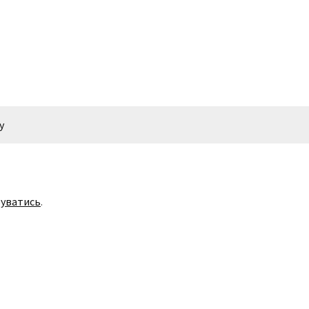
у
уватись
.