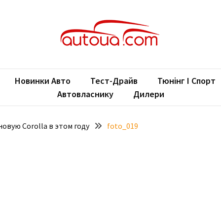
oUA.com
ільні новини
Новинки Авто
Тест-Драйв
Тюнінг І Спорт
Автовласнику
Дилери
овую Corolla в этом году
foto_019