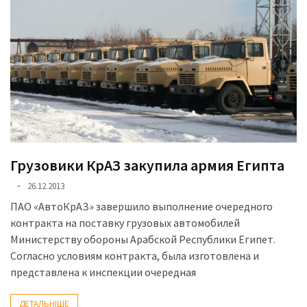
(358)
Головне
(324)
Тест-
драйв
(212)
Без
Грузовики КрАЗ закупила армия Египта
рубрики
(142)
26.12.2013
ПАО «АвтоКрАЗ» завершило выполнение очередного
контракта на поставку грузовых автомобилей
Министерству обороны Арабской Республики Египет.
Согласно условиям контракта, была изготовлена и
представлена к инспекции очередная
ДЕТАЛЬНІШЕ