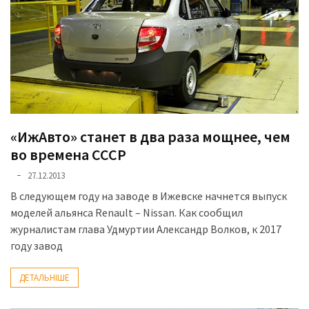
Історії
(3 678)
Тюнинг
і
спорт
(733)
«ИжАвто» станет в два раза мощнее, чем
во времена СССР
Події
(521)
27.12.2013
В следующем году на заводе в Ижевске начнется выпуск
Автовласнику
моделей альянса Renault – Nissan. Как сообщил
(474)
журналистам глава Удмуртии Александр Волков, к 2017
году завод
Автозакон
(370)
ДЕТАЛЬНІШЕ
Автошоу