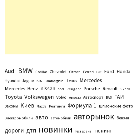
BMW
Audi
Ford
Honda
Chevrolet
Citroen
Ferrari
Cadillac
Fiat
Mercedes
Hyundai
Lexus
Jaguar
KIA
Lamborghini
nissan
Mercedes-Benz
Porsche
Renault
Peugeot
Skoda
opel
Toyota
Volkswagen
ГАИ
Volvo
Автоспорт
Автоваз
ВАЗ
Киев
Формула 1
Шпионские фото
Законы
Рейтинги
Маzda
авторынок
авто
бензин
Электромобили
автомобили
новинки
дтп
дороги
тюнинг
тест драйв