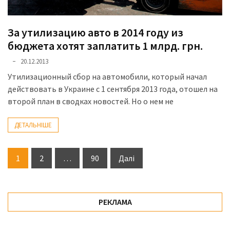
За утилизацию авто в 2014 году из
бюджета хотят заплатить 1 млрд. грн.
20.12.2013
Утилизационный сбор на автомобили, который начал
действовать в Украине с 1 сентября 2013 года, отошел на
второй план в сводках новостей. Но о нем не
ДЕТАЛЬНІШЕ
Пагінація
1
2
…
90
Далі
записів
РЕКЛАМА