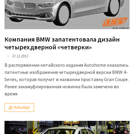
представила
найсучасніші
вантажівки
для
військових
Компания BMW запатентовала дизайн
Нова
четырехдверной «четверки»
Honda
27.12.2013
Prelude:
гібридний
В распоряжении китайского издания Autohome оказались
камбек
патентные изображения четырехдверной версии BMW 4-
Series, которая получит в названии приставку Gran Coupe.
Ранее закамуфлированная новинка была замечена во
MOST
время
USED
CATEGORIES
ДЕТАЛЬНІШЕ
Новинки
авто
(6 037)