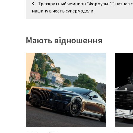
Навігація
(358)
Трехкратный чемпион “Формулы-1” назвал 
записів
машину в честь супермодели
Головне
(324)
Тест-
Мають відношення
драйв
(212)
Без
рубрики
(142)