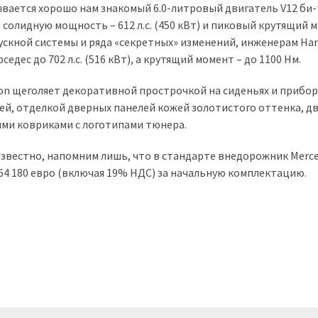
вается хорошо нам знакомый 6.0-литровый двигатель V12 би-
олидную мощность – 612 л.с. (450 кВт) и пиковый крутящий 
ускной системы и ряда «секретных» изменений, инженерам H
дес до 702 л.с. (516 кВт), а крутящий момент – до 1100 Нм.
don щеголяет декоративной прострочкой на сиденьях и прибо
й, отделкой дверных панелей кожей золотистого оттенка, 
ми ковриками с логотипами тюнера.
известно, напомним лишь, что в стандарте внедорожник Merc
64 180 евро (включая 19% НДС) за начальную комплектацию.