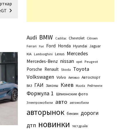
орткар
-eGT
BMW
Audi
Chevrolet
Citroen
Cadillac
Ford
Honda
Hyundai
Jaguar
Ferrari
Fiat
Mercedes
Lexus
KIA
Lamborghini
nissan
Mercedes-Benz
Peugeot
opel
Toyota
Porsche
Renault
Skoda
Volkswagen
Volvo
Автоспорт
Автоваз
Киев
ГАИ
Законы
Рейтинги
ВАЗ
Маzda
Формула 1
Шпионские фото
авто
Электромобили
автомобили
авторынок
дороги
бензин
новинки
дтп
тест драйв