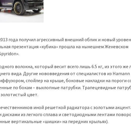
013 года получил агрессивный внешний облик и новый урове
ьная презентация «кубика» прошла на нынешнем Женевском
pyridon».
дного волокна, который весит всего лишь 6.5 кг, из этого же 
днего вида. Другие нововведения от специалистов из Hamann
ффузором, спойлер на крыше, боковые накладки на пороги с
нные по бокам – выхлопные патрубки. Трапецевидные патру
 золотистый цвет.
течественников иной решеткой радиатора с золотыми акцент
 дисками из легкого сплава и светодиодными лентами повор
нные вертикальные «шишки» на передних крыльях).