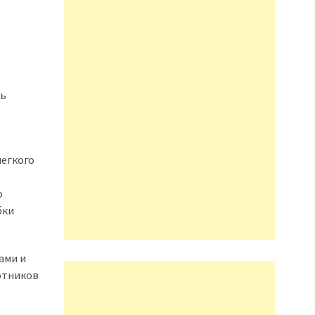
нь
легкого
о
бки
ами и
отников