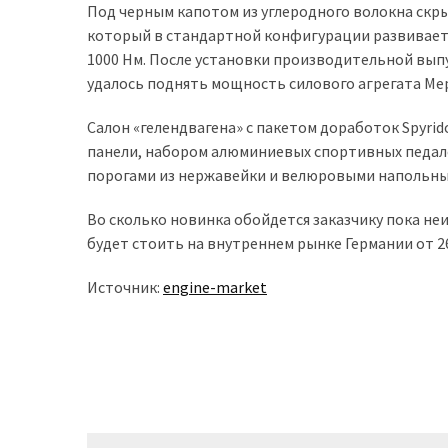
Под черным капотом из углеродного волокна скры
который в стандартной конфигурации развивает с
Історії
1000 Нм. После установки производительной вып
(3 678)
удалось поднять мощность силового агрегата Мерсе
Тюнинг
Салон «гелендвагена» с пакетом доработок Spyri
і
панели, набором алюминиевых спортивных педале
спорт
порогами из нержавейки и велюровыми напольны
(733)
Во сколько новинка обойдется заказчику пока не
Події
будет стоить на внутреннем рынке Германии от 2
(521)
Источник:
engine-market
Автовласнику
(474)
Автозакон
(370)
Автошоу