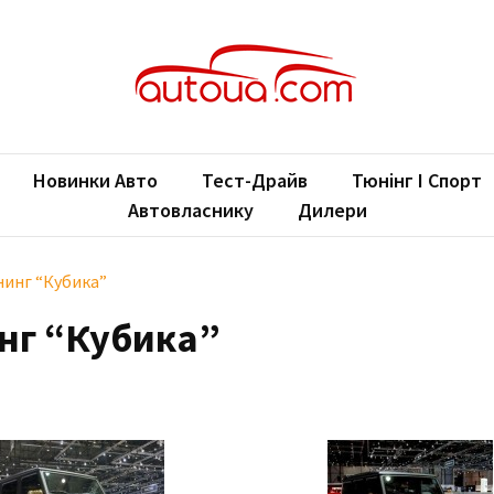
oUA.com
ільні новини
Новинки Авто
Тест-Драйв
Тюнінг І Спорт
Автовласнику
Дилери
инг “Кубика”
нг “Кубика”