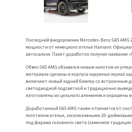
представила
найсучасніші
вантажівки
для
військових
Последний внедорожник Mercedes-Benz G65 AMG 2
Нова
мощности от немецкого ателье Hamann. Официал
Honda
автосалоне. Пакет доработок получил название «S
Prelude:
гібридний
Обвес G65 AMG обзавелся новым капотом из углеро
камбек
материала сделаны и корпуса наружных зеркал за
включают новый задний бампер со встроенным ди
светодиодной подсветкой и традиционно выведе
MOST
изготовлены из цельного алюминия и окрашены в
USED
CATEGORIES
Доработанный G65 AMG также отличается от соо
логотипом ателье, эксклюзивными 20-дюймовыми
Новинки
под фарами головного света (заменили традицио
авто
(6 037)