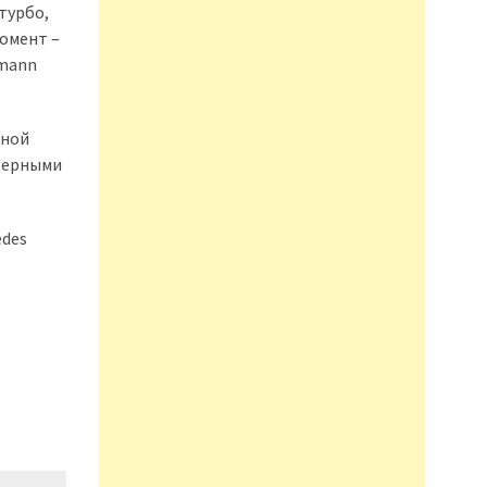
турбо,
момент –
amann
рной
дверными
edes