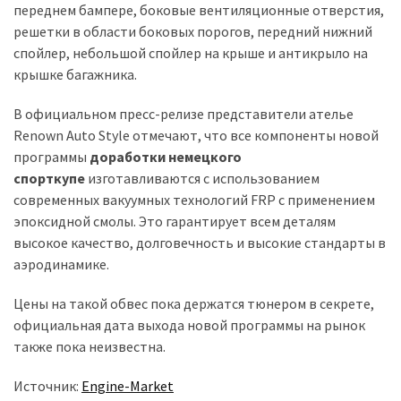
(358)
переднем бампере, боковые вентиляционные отверстия,
решетки в области боковых порогов, передний нижний
Головне
спойлер, небольшой спойлер на крыше и антикрыло на
(324)
крышке багажника.
Тест-
В официальном пресс-релизе представители ателье
драйв
Renown Auto Style отмечают, что все компоненты новой
(212)
программы
доработки немецкого
спорткупе
изготавливаются с использованием
Без
современных вакуумных технологий FRP с применением
рубрики
эпоксидной смолы. Это гарантирует всем деталям
(142)
высокое качество, долговечность и высокие стандарты в
аэродинамике.
Цены на такой обвес пока держатся тюнером в секрете,
официальная дата выхода новой программы на рынок
также пока неизвестна.
Источник:
Engine-Market