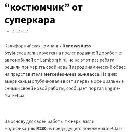
представила
“костюмчик” от
найсучасніші
вантажівки
суперкара
для
військових
28.12.2012
Нова
Калифорнийская компания
Renown Auto
Honda
Style
специализируется на послепродажной доработке
Prelude:
автомобилей от Lamborghini, но на этот раз ребята
гібридний
решили примерить свой новый аэродинамический обвес
камбек
на представителе
Mercedes-Benz SL-класса
. На днях
американцы опубликовали в сети первые официальные
снимки своей новой работы, сообщает портал Engine-
MOST
Market.ua.
USED
CATEGORIES
Новинки
За основу для своей работы тюнеры взяли
авто
модификацию
R230
из предыдущего поколения SL-Class.
(6 037)