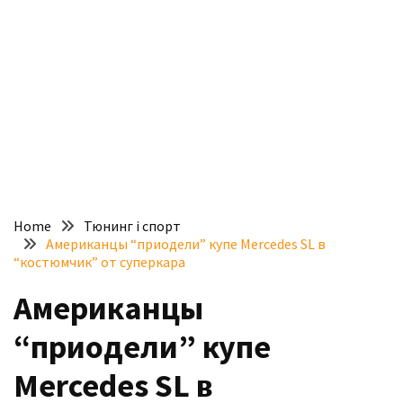
доступний
з
п’ятьма
різними
двигунами
У
рф
почали
масово
Home
Тюнинг і спорт
шукати
Американцы “приодели” купе Mercedes SL в
в
“костюмчик” от суперкара
інтернеті
Американцы
“як
злити
“приодели” купе
бензин”
Mercedes SL в
Scania