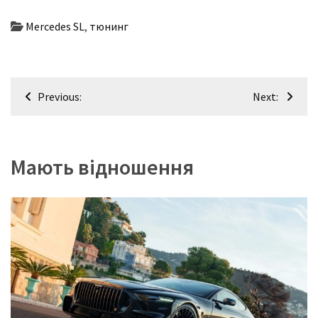
Mercedes SL
,
тюнинг
Навігація
Previous:
Next:
записів
Мають відношення