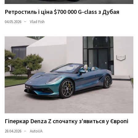
Ретростиль і ціна $700 000 G-class з Дубая
04.05.2026
Vlad Fish
Гіперкар Denza Z спочатку з’явиться у Європі
28.04.2026
AutoUA