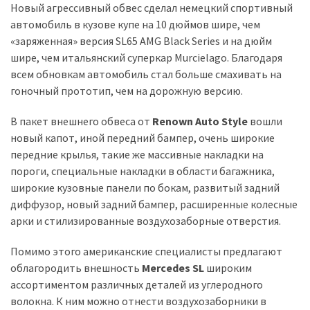
Новый агрессивный обвес сделал немецкий спортивный
автомобиль в кузове купе на 10 дюймов шире, чем
Історії
«заряженная» версия SL65 AMG Black Series и на дюйм
(3 678)
шире, чем итальянский суперкар Murcielago. Благодаря
всем обновкам автомобиль стал больше смахивать на
Тюнинг
гоночный прототип, чем на дорожную версию.
і
спорт
В пакет внешнего обвеса от
Renown Auto Style
вошли
(733)
новый капот, иной передний бампер, очень широкие
передние крылья, такие же массивные накладки на
Події
пороги, специальные накладки в области багажника,
(521)
широкие кузовные панели по бокам, развитый задний
диффузор, новый задний бампер, расширенные колесные
Автовласнику
арки и стилизированные воздухозаборные отверстия.
(474)
Помимо этого американские специалисты предлагают
Автозакон
облагородить внешность
Mercedes SL
широким
(370)
ассортиментом различных деталей из углеродного
Автошоу
волокна. К ним можно отнести воздухозаборники в