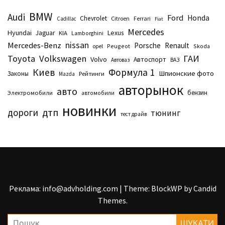
BMW
Audi
Ford
Honda
Chevrolet
Citroen
Ferrari
Cadillac
Fiat
Mercedes
Hyundai
Lexus
Jaguar
KIA
Lamborghini
nissan
Mercedes-Benz
Porsche
Renault
Peugeot
Skoda
opel
Toyota
Volkswagen
ГАИ
Volvo
Автоспорт
Автоваз
ВАЗ
Киев
Формула 1
Шпионские фото
Законы
Рейтинги
Маzda
авторынок
авто
бензин
Электромобили
автомобили
новинки
дтп
дороги
тюнинг
тест драйв
Реклама: info@advholding.com
|
Theme: BlockWP by
Candid
Themes
.
Пошук: