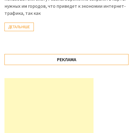
(358)
нужных им городов, что приведет к экономии интернет-
трафика, так как
Головне
(324)
ДЕТАЛЬНІШЕ
Тест-
драйв
(212)
РЕКЛАМА
Без
рубрики
(142)