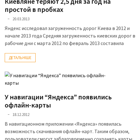
Киевляне теряют 2,5 дня за год на
простой в пробках
Історії
20.03.2013
(3 678)
Яндекс исследовал загруженность дорог Киева в 2012 и
Тюнинг
начале 2013 года Средняя загруженность киевских дорог в
і
рабочие дни с марта 2012 по февраль 2013 составила
спорт
(733)
ДЕТАЛЬНІШЕ
Події
(521)
Автовласнику
У навигации “Яндекса” появились
(474)
офлайн-карты
Автозакон
18.12.2012
(370)
В навигационном приложении «Яндекса» появилась
возможность скачивания офлайн-карт. Таким образом,
Автошоу
пользователи смогут заблаговременно сохранять карты