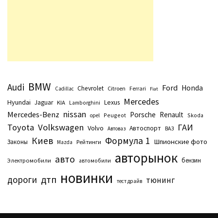
BMW
Audi
Ford
Honda
Chevrolet
Citroen
Ferrari
Cadillac
Fiat
Mercedes
Hyundai
Lexus
Jaguar
KIA
Lamborghini
nissan
Mercedes-Benz
Porsche
Renault
Peugeot
Skoda
opel
Toyota
Volkswagen
ГАИ
Volvo
Автоспорт
Автоваз
ВАЗ
Киев
Формула 1
Шпионские фото
Законы
Рейтинги
Маzda
авторынок
авто
бензин
Электромобили
автомобили
новинки
дтп
дороги
тюнинг
тест драйв