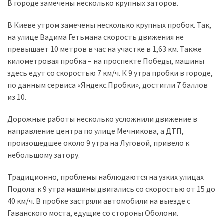
представила
В городе замечены несколько крупных заторов.
найсучасніші
вантажівки
В Киеве утром замечены несколько крупных пробок. Так,
для
на улице Вадима Гетьмана скорость движения не
військових
превышает 10 метров в час на участке в 1,63 км. Также
километровая пробка – на проспекте Победы, машины
Нова
здесь едут со скоростью 7 км/ч. К 9 утра пробки в городе,
Honda
по данным сервиса «Яндекс.Пробки», достигли 7 баллов
Prelude:
из 10.
гібридний
камбек
Дорожные работы несколько усложнили движение в
направление центра по улице Мечникова, а ДТП,
произошедшее около 9 утра на Луговой, привело к
MOST
небольшому затору.
USED
CATEGORIES
Традиционно, проблемы наблюдаются на узких улицах
Подола: к 9 утра машины двигались со скоростью от 15 до
Новинки
40 км/ч. В пробке застряли автомобили на выезде с
авто
Гаванского моста, едущие со стороны Оболони.
(6 037)