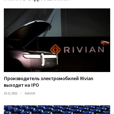
(358)
Головне
(324)
Тест-
драйв
(212)
Без
рубрики
(142)
Производитель электромобилей Rivian
выходит на IPO
10.11.2021
AutoUA