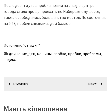
После девяти утра пробки пошли на спад: в центре
Історії
города стало проще проехать по Набережному шоссе,
(3 678)
также освободились большинство мостов. По состоянию
на 9.27, пробки снизились до 5 баллов.
Тюнинг
і
спорт
Источник:
“Сегодня”
(733)
движение
,
дтп
,
машины
,
пробка
,
пробки
,
проблемы
,
Події
яндекс
(521)
Автовласнику
Навігація
(474)
Previous:
Next:
записів
Автозакон
(370)
Мають відношення
Автошоу