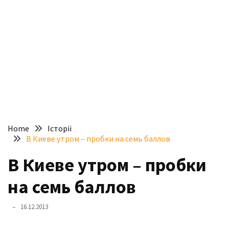
доступний
з
п’ятьма
різними
двигунами
У
рф
почали
масово
Home
Історії
шукати
В Киеве утром – пробки на семь баллов
в
інтернеті
В Киеве утром – пробки
“як
на семь баллов
злити
бензин”
16.12.2013
Scania