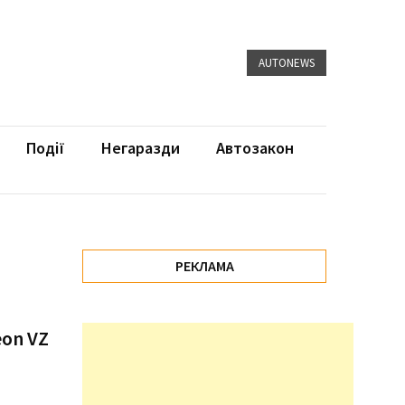
AUTONEWS
Події
Негаразди
Автозакон
РЕКЛАМА
on VZ