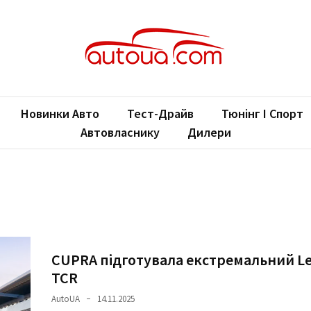
oUA.com
ільні новини
Новинки Авто
Тест-Драйв
Тюнінг І Спорт
Автовласнику
Дилери
CUPRA підготувала екстремальний Le
TCR
AutoUA
14.11.2025