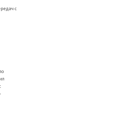
редач с
по
ил
с
о