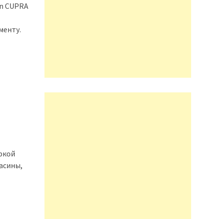
on CUPRA
менту.
ркой
васины,