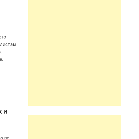
ого
алистам
х
е.
k и
ю по