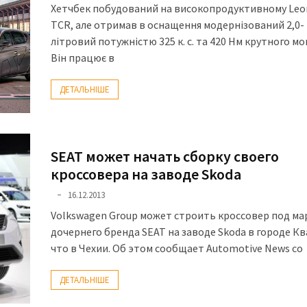
Хетчбек побудований на високопродуктивному Le
TCR, але отримав в оснащення модернізований 2,0-
літровий потужністю 325 к. с. та 420 Нм крутного мо
Він працює в
ДЕТАЛЬНІШЕ
SEAT может начать сборку своего
кроссовера на заводе Skoda
16.12.2013
Volkswagen Group может строить кроссовер под ма
дочернего бренда SEAT на заводе Skoda в городе К
что в Чехии. Об этом сообщает Automotive News со
ДЕТАЛЬНІШЕ