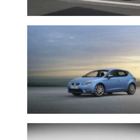
(358)
Головне
(324)
Тест-
драйв
(212)
Без
рубрики
(142)