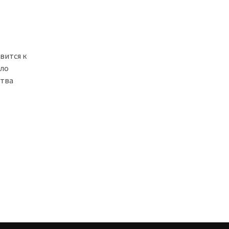
вится к
ало
ства