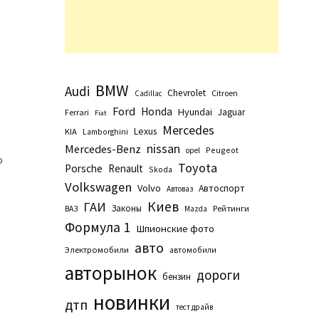
BMW
Audi
Chevrolet
Citroen
Cadillac
Ford
Honda
Hyundai
Jaguar
Ferrari
Fiat
Mercedes
Lexus
KIA
Lamborghini
nissan
Mercedes-Benz
Peugeot
opel
о
Toyota
Porsche
Renault
Skoda
Volkswagen
Volvo
Автоспорт
Автоваз
Киев
ГАИ
Законы
Рейтинги
ВАЗ
Маzda
Формула 1
Шпионские фото
авто
Электромобили
автомобили
авторынок
дороги
бензин
новинки
ю
дтп
тест драйв