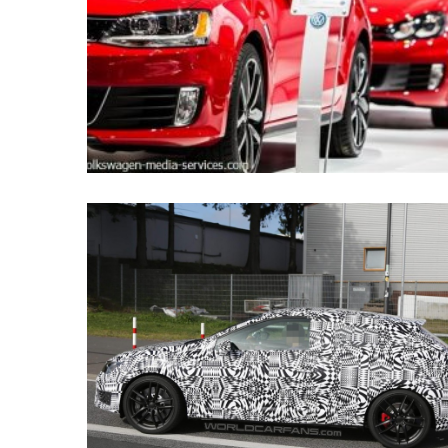
Історії
(3 678)
Тюнинг
і
спорт
(733)
Події
(521)
Автовласнику
(474)
Автозакон
(370)
Автошоу