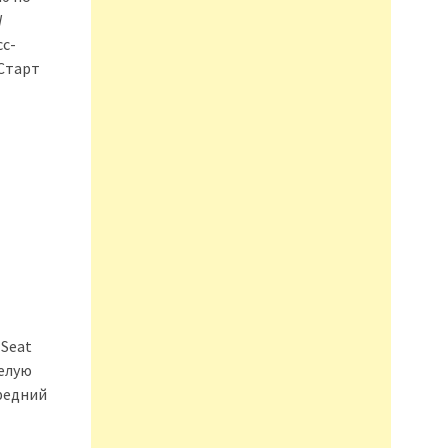
W
сс-
Старт
Seat
белую
редний