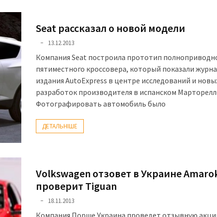
Seat рассказал о новой модели
13.12.2013
Компания Seat построила прототип полноприводн
пятиместного кроссовера, который показали журн
издания AutoExpress в центре исследований и новы
разработок производителя в испанском Марторелл
Фотографировать автомобиль было
ДЕТАЛЬНІШЕ
Volkswagen отзовет в Украине Amaro
проверит Tiguan
18.11.2013
Компания Порше Украина проведет отзывную акци