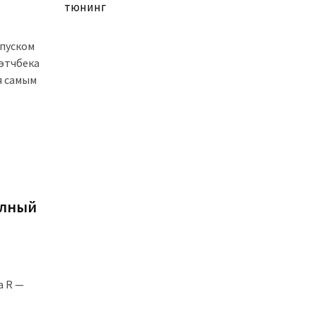
тюнинг
апуском
хэтчбека
ся самым
олный
a R —