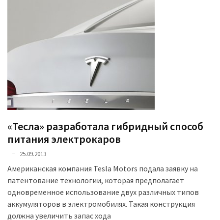
Історії
(3 678)
Тюнинг
і
спорт
(733)
Події
(521)
«Тесла» разработала гибридный способ
питания электрокаров
Автовласнику
25.09.2013
(474)
Американская компания Tesla Motors подала заявку на
Автозакон
патентование технологии, которая предполагает
(370)
одновременное использование двух различных типов
аккумуляторов в электромобилях. Такая конструкция
Автошоу
должна увеличить запас хода