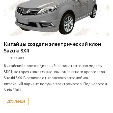
представила
найсучасніші
вантажівки
для
військових
Нова
Honda
Китайцы создали электрический клон
Prelude:
Suzuki SX4
гібридний
30.09.2013
камбек
Китайский производитель Suda запатентовал модель
SD01, которая является клономкомпактного кроссовера
Suzuki SX4. В отличие от японского автомобиля,
MOST
USED
китайский вариант получил электромотор. Под капотом
CATEGORIES
Suda SD01
Новинки
ДЕТАЛЬНІШЕ
авто
(6 037)