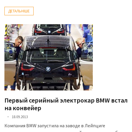
(358)
ДЕТАЛЬНІШЕ
Головне
(324)
Тест-
драйв
(212)
Без
рубрики
(142)
Первый серийный электрокар BMW встал
на конвейер
18.09.2013
Компания BMW запустила на заводе в Лейпциге