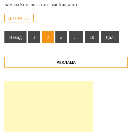
рамках Конгресса автомобильного
ДЕТАЛЬНІШЕ
Пагінація
Назад
1
2
3
…
10
Далі
записів
РЕКЛАМА