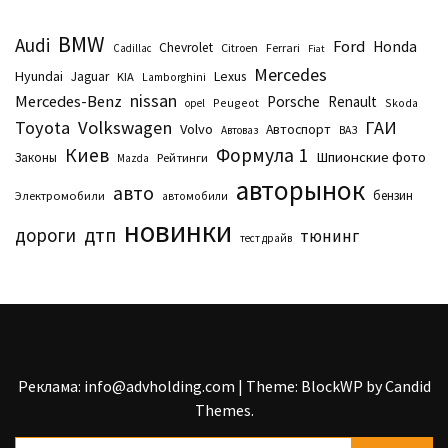
BMW
Audi
Ford
Honda
Chevrolet
Citroen
Ferrari
Cadillac
Fiat
Mercedes
Hyundai
Lexus
Jaguar
KIA
Lamborghini
nissan
Mercedes-Benz
Porsche
Renault
Peugeot
Skoda
opel
Toyota
Volkswagen
ГАИ
Volvo
Автоспорт
Автоваз
ВАЗ
Киев
Формула 1
Шпионские фото
Законы
Рейтинги
Маzda
авторынок
авто
бензин
Электромобили
автомобили
новинки
дтп
дороги
тюнинг
тест драйв
Реклама: info@advholding.com
|
Theme: BlockWP by
Candid
Themes
.
Пошук: