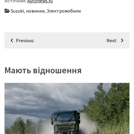
Источник:
Autonews.ru
Suzuki
,
новинки
,
Электромобили
Навігація
Previous:
Next:
записів
Мають відношення