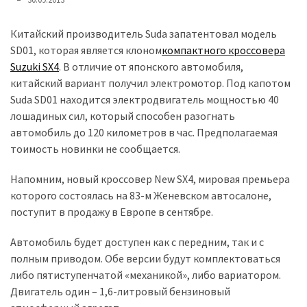
представила
найсучасніші
вантажівки
Китайский производитель Suda запатентовал модель
для
SD01, которая является клоном
компактного кроссовера
військових
Suzuki SX4
. В отличие от японского автомобиля,
китайский вариант получил электромотор. Под капотом
Нова
Suda SD01 находится электродвигатель мощностью 40
Honda
лошадиных сил, который способен разогнать
Prelude:
автомобиль до 120 километров в час. Предполагаемая
гібридний
тоимость новинки не сообщается.
камбек
Напомним, новый кроссовер New SX4, мировая премьера
которого состоялась на 83-м Женевском автосалоне,
MOST
поступит в продажу в Европе в сентябре.
USED
CATEGORIES
Автомобиль будет доступен как с передним, так и с
полным приводом. Обе версии будут комплектоваться
Новинки
либо пятиступенчатой «механикой», либо вариатором.
авто
Двигатель один – 1,6-литровый бензиновый
(6 037)