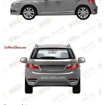
(358)
Головне
(324)
Тест-
драйв
(212)
Без
рубрики
(142)