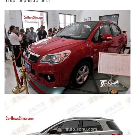
атмосферный агрегат.
Історії
(3 678)
Тюнинг
і
спорт
(733)
Події
(521)
Автовласнику
(474)
Автозакон
(370)
Автошоу