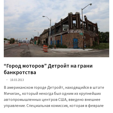
(358)
Головне
(324)
Тест-
драйв
(212)
Без
рубрики
“Город моторов” Детройт на грани
(142)
банкротства
18.03.2013
В американском городе Детройт, находящийся в штате
Мичиган,, который некогда был одним из крупнейших
автопромышленных центров США, введено внешнее
управление. Специальная комиссия, которая в феврале