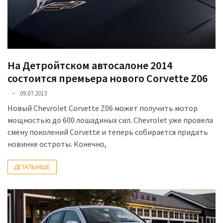
представила
найсучасніші
вантажівки
для
військових
На Детройтском автосалоне 2014
Нова
состоится премьера нового Corvette Z06
Honda
09.07.2013
Prelude:
гібридний
Новый Chevrolet Corvette Z06 может получить мотор
камбек
мощностью до 600 лошадиных сил. Chevrolet уже провела
смену поколений Corvette и теперь собирается придать
новинке остроты. Конечно,
MOST
USED
ДЕТАЛЬНІШЕ
CATEGORIES
Новинки
авто
(6 037)