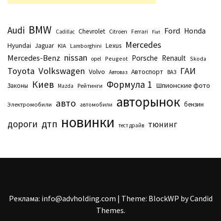
BMW
Audi
Ford
Honda
Chevrolet
Citroen
Ferrari
Cadillac
Fiat
Mercedes
Hyundai
Lexus
Jaguar
KIA
Lamborghini
nissan
Mercedes-Benz
Porsche
Renault
Peugeot
Skoda
opel
Toyota
Volkswagen
ГАИ
Volvo
Автоспорт
Автоваз
ВАЗ
Киев
Формула 1
Шпионские фото
Законы
Рейтинги
Маzda
авторынок
авто
бензин
Электромобили
автомобили
новинки
дтп
дороги
тюнинг
тест драйв
Реклама: info@advholding.com
|
Theme: BlockWP by
Candid
Themes
.