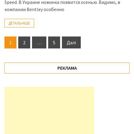
Speed. В Украине новинка появится осенью. Видимо, в
компании Bentley особенно
ДЕТАЛЬНІШЕ
Пагінація
1
2
…
5
Далі
записів
РЕКЛАМА