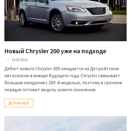
Історії
(3 678)
Тюнинг
і
спорт
Новый Chrysler 200 уже на подходе
(733)
19.03.2013
Події
Дебют нового Chrysler 200 ожидается на Детройтском
(521)
автосалоне в январе будущего года. Chrysler связывает
большие ожидания с 200-й моделью, поэтому в срочном
Автовласнику
порядке готовит модель нового поколения.
(474)
ДЕТАЛЬНІШЕ
Автозакон
(370)
Автошоу