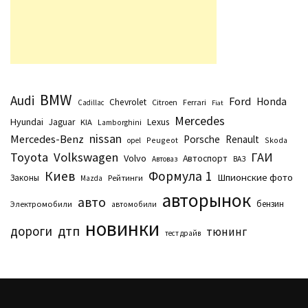
BMW
Audi
Ford
Honda
Chevrolet
Citroen
Ferrari
Cadillac
Fiat
Mercedes
Hyundai
Lexus
Jaguar
KIA
Lamborghini
nissan
Mercedes-Benz
Porsche
Renault
Peugeot
Skoda
opel
Toyota
Volkswagen
ГАИ
Volvo
Автоспорт
Автоваз
ВАЗ
Киев
Формула 1
Шпионские фото
Законы
Рейтинги
Маzda
авторынок
авто
бензин
Электромобили
автомобили
новинки
дтп
дороги
тюнинг
тест драйв