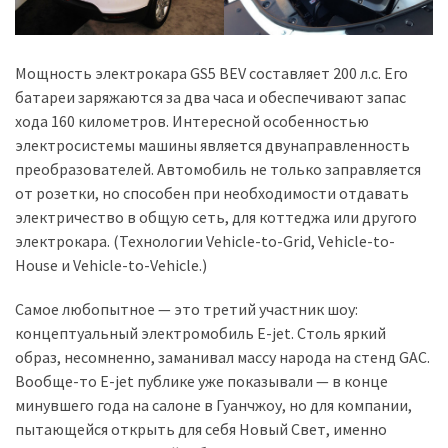
(358)
Головне
Мощность электрокара GS5 BEV составляет 200 л.с. Его
(324)
батареи заряжаются за два часа и обеспечивают запас
хода 160 километров. Интересной особенностью
Тест-
электросистемы машины является двунаправленность
драйв
преобразователей. Автомобиль не только заправляется
(212)
от розетки, но способен при необходимости отдавать
электричество в общую сеть, для коттеджа или другого
Без
электрокара. (Технологии Vehicle-to-Grid, Vehicle-to-
рубрики
House и Vehicle-to-Vehicle.)
(142)
Самое любопытное — это третий участник шоу:
концептуальный электромобиль E-jet. Столь яркий
образ, несомненно, заманивал массу народа на стенд GAC.
Вообще-то E-jet публике уже показывали — в конце
минувшего года на салоне в Гуанчжоу, но для компании,
пытающейся открыть для себя Новый Свет, именно