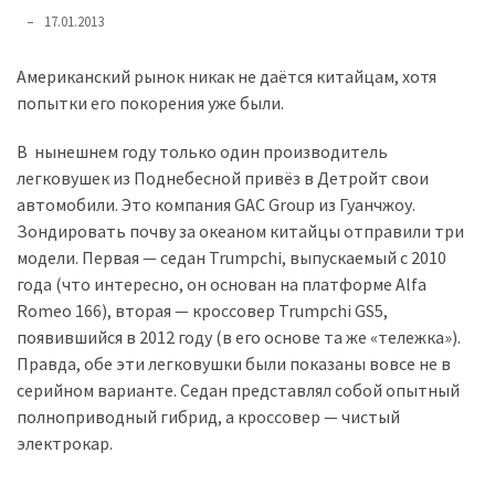
представила
17.01.2013
найсучасніші
вантажівки
Американский рынок никак не даётся китайцам, хотя
для
попытки его покорения уже были.
військових
В нынешнем году только один производитель
Нова
легковушек из Поднебесной привёз в Детройт свои
Honda
автомобили. Это компания GAC Group из Гуанчжоу.
Prelude:
Зондировать почву за океаном китайцы отправили три
гібридний
модели. Первая — седан Trumpchi, выпускаемый с 2010
камбек
года (что интересно, он основан на платформе Alfa
Romeo 166), вторая — кроссовер Trumpchi GS5,
появившийся в 2012 году (в его основе та же «тележка»).
MOST
USED
Правда, обе эти легковушки были показаны вовсе не в
CATEGORIES
серийном варианте. Седан представлял собой опытный
полноприводный гибрид, а кроссовер — чистый
Новинки
электрокар.
авто
(6 037)