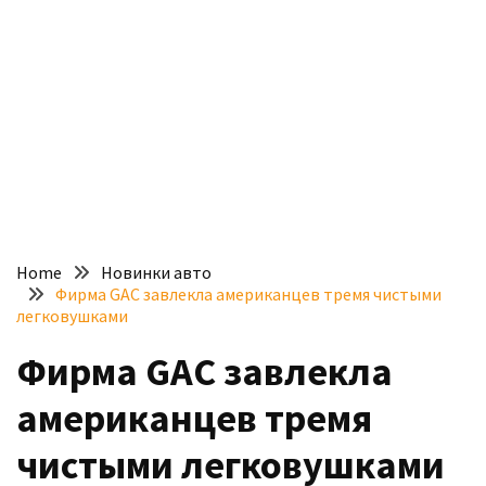
доступний
з
п’ятьма
різними
двигунами
У
рф
почали
масово
Home
Новинки авто
шукати
Фирма GAC завлекла американцев тремя чистыми
в
легковушками
інтернеті
Фирма GAC завлекла
“як
злити
американцев тремя
бензин”
чистыми легковушками
Scania