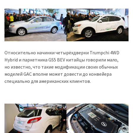
Історії
(3 678)
Тюнинг
і
спорт
Относительно начинки четырёхдверки Trumpchi 4WD
(733)
Hybrid и паркетника GS5 BEV китайцы говорили мало,
но известно, что такие модификации своих обычных
Події
моделей GAC вполне может довести до конвейера
(521)
специально для американских клиентов.
Автовласнику
(474)
Автозакон
(370)
Автошоу