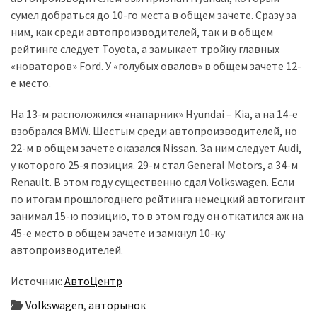
сумел добраться до 10-го места в общем зачете. Сразу за
Історії
ним, как среди автопроизводителей, так и в общем
(3 678)
рейтинге следует Toyota, а замыкает тройку главных
«новаторов» Ford. У «голубых овалов» в общем зачете 12-
Тюнинг
е место.
і
спорт
На 13-м расположился «напарник» Hyundai – Kia, а на 14-е
(733)
взобрался BMW. Шестым среди автопроизводителей, но
22-м в общем зачете оказался Nissan. За ним следует Audi,
Події
у которого 25-я позиция. 29-м стал General Motors, а 34-м
(521)
Renault. В этом году существенно сдал Volkswagen. Если
по итогам прошлогоднего рейтинга немецкий автогигант
Автовласнику
занимал 15-ю позицию, то в этом году он откатился аж на
(474)
45-е место в общем зачете и замкнул 10-ку
автопроизводителей.
Автозакон
(370)
Источник:
АвтоЦентр
Volkswagen
,
авторынок
Автошоу