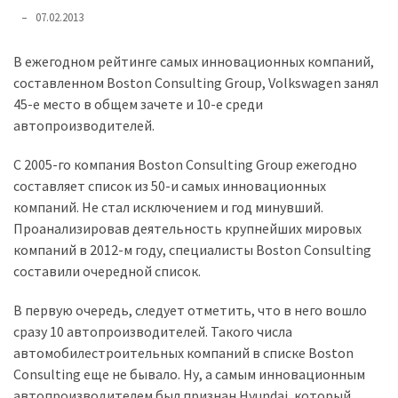
представила
07.02.2013
найсучасніші
вантажівки
В ежегодном рейтинге самых инновационных компаний,
для
составленном Boston Consulting Group, Volkswagen занял
військових
45-е место в общем зачете и 10-е среди
автопроизводителей.
Нова
Honda
С 2005-го компания Boston Consulting Group ежегодно
Prelude:
составляет список из 50-и самых инновационных
гібридний
компаний. Не стал исключением и год минувший.
камбек
Проанализировав деятельность крупнейших мировых
компаний в 2012-м году, специалисты Boston Consulting
составили очередной список.
MOST
USED
CATEGORIES
В первую очередь, следует отметить, что в него вошло
сразу 10 автопроизводителей. Такого числа
Новинки
автомобилестроительных компаний в списке Boston
авто
Consulting еще не бывало. Ну, а самым инновационным
(6 037)
автопроизводителем был признан Hyundai, который