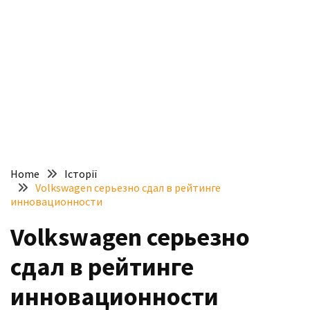
доступний
з
п’ятьма
різними
двигунами
У
рф
почали
масово
Home
Історії
шукати
Volkswagen серьезно сдал в рейтинге
в
инновационности
інтернеті
Volkswagen серьезно
“як
злити
сдал в рейтинге
бензин”
инновационности
Scania