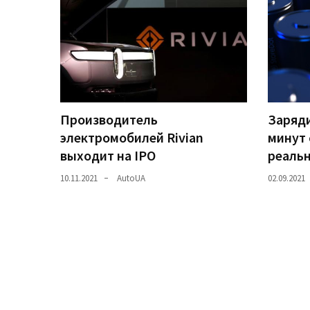
Історії
(3 678)
Тюнинг
і
спорт
Производитель
Заряди
(733)
электромобилей Rivian
минут 
выходит на IPO
реаль
Події
(521)
10.11.2021
AutoUA
02.09.2021
Автовласнику
(474)
Автозакон
(370)
Автошоу