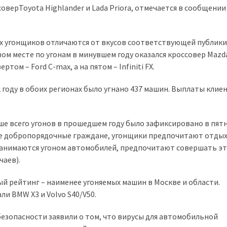
соверToyota Highlander и Lada Priora, отмечается в сообщении
х угонщиков отличаются от вкусов соответствующей публики
ом месте по угонам в минувшем году оказался кроссовер Mazda
ртом – Ford C-max, а на пятом – Infiniti FX.
 году в обоих регионах было угнано 437 машин. Выплаты клие
ьше всего угонов в прошедшем году было зафиксировано в пят
се добропорядочные граждане, угонщики предпочитают отдых
занимаются угоном автомобилей, предпочитают совершать эт
чаев).
й рейтинг – наименее угоняемых машин в Москве и области.
ли BMW X3 и Volvo S40/V50.
езопасности заявили о том, что вирусы для автомобильной