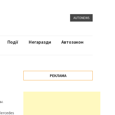
AUTONEWS
Події
Негаразди
Автозакон
РЕКЛАМА
ы.
Mercedes