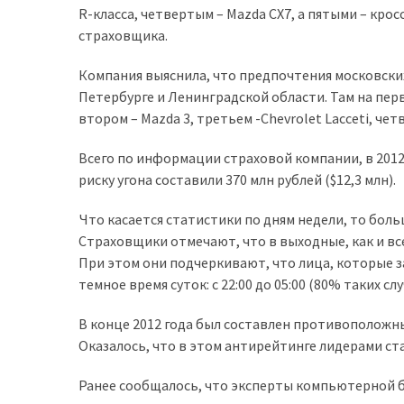
R-класса, четвертым – Mazda CХ7, а пятыми – крос
доступний
страховщика.
з
п’ятьма
Компания выяснила, что предпочтения московски
різними
Петербурге и Ленинградской области. Там на перв
двигунами
втором – Mazda 3, третьем -Chevrolet Lacceti, четве
У
Всего по информации страховой компании, в 2012
рф
риску угона составили 370 млн рублей ($12,3 млн).
почали
масово
Что касается статистики по дням недели, то бол
шукати
Страховщики отмечают, что в выходные, как и в
в
При этом они подчеркивают, что лица, которые 
інтернеті
темное время суток: с 22:00 до 05:00 (80% таких слу
“як
злити
В конце 2012 года был составлен противоположны
бензин”
Оказалось, что в этом антирейтинге лидерами ста
Scania
Ранее сообщалось, что эксперты компьютерной б