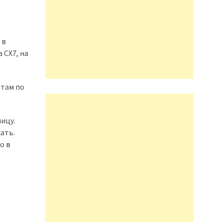
 в
 CX7, на
нтам по
ницу.
ать.
о в