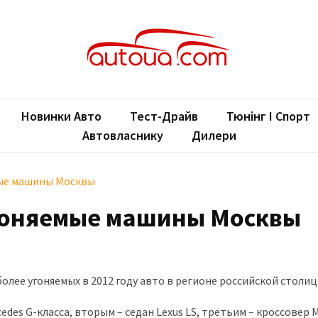
oUA.com
ільні новини
Новинки Авто
Тест-Драйв
Тюнінг І Спорт
Автовласнику
Дилери
мые машины Москвы
гоняемые машины Москвы
лее угоняемых в 2012 году авто в регионе российской столиц
des G-класса, вторым – седан Lexus LS, третьим – кроссовер 