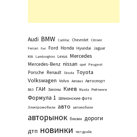
BMW
Audi
Chevrolet
Citroen
Cadillac
Ford
Honda
Hyundai
Jaguar
Ferrari
Fiat
Mercedes
Lexus
KIA
Lamborghini
nissan
Mercedes-Benz
Peugeot
opel
Toyota
Porsche
Renault
Skoda
Volkswagen
Volvo
Автоспорт
Автоваз
Киев
ГАИ
Законы
Рейтинги
ВАЗ
Маzda
Формула 1
Шпионские фото
авто
Электромобили
автомобили
авторынок
дороги
бензин
новинки
дтп
тест драйв