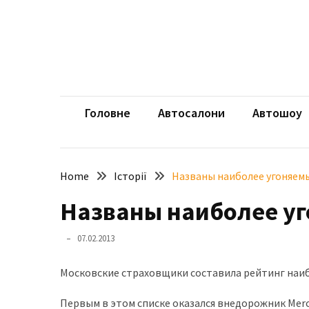
Skip
Skip
to
to
content
content
НЕДАВНІ
ЗАПИСИ
aut
Автомоб
Розкішний
і
Головне
Автосалони
Автошоу
потужний:
електромобіль
Bentley
Home
Історії
Названы наиболее угоняе
Torcal
Названы наиболее у
Нарешті
презентували
07.02.2013
новий
BMW
Московские страховщики составила рейтинг наибо
X5
Neue
Первым в этом списке оказался внедорожник Merce
Klasse