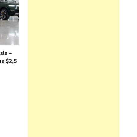
sla –
ла $2,5