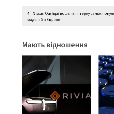
Навігація
Історії
Nissan Qashqai вошел в пятерку самых попу
(3 678)
записів
моделей в Европе
Тюнинг
і
спорт
Мають відношення
(733)
Події
(521)
Автовласнику
(474)
Автозакон
(370)
Автошоу