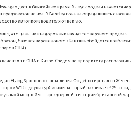
kswagen даст в ближайшее время. Выпуск модели начнется чер
и предзаказов на нее. В Bentley пока не определились с назва
оводство автопроизводителя отвергло.
вил, что цены на внедорожник начнутся с верхнего предела
образом, базовая версия нового «Бентли» обойдется приблизи
лларов США).
 клиентов в США и Китае. Следом по приоритету расположил
дан Flying Spur нового поколения. Он дебютировал на Женев
отором W12 с двумя турбинами, который развивает 625 лоша
инку самой мощной четырехдверкой в истории британской мар