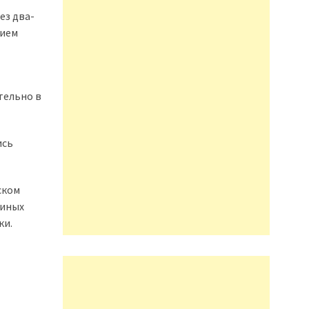
ез два-
нием
тельно в
ись
ском
диных
ки.