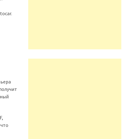
tocar.
рьера
получит
щный
F,
 что