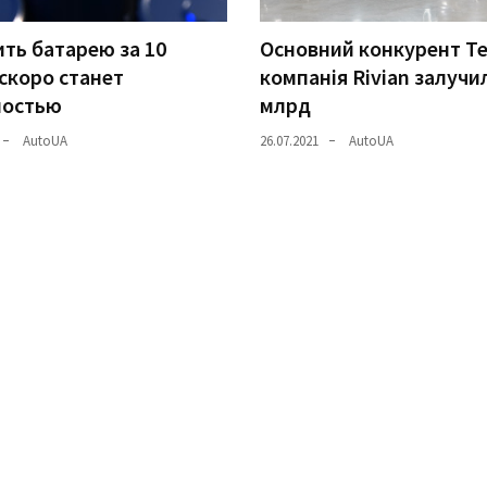
ть батарею за 10
Основний конкурент Te
скоро станет
компанія Rivian залучи
ностью
млрд
AutoUA
26.07.2021
AutoUA