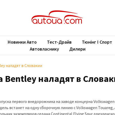
oUA.com
ільні новини
Новинки Авто
Тест-Драйв
Тюнінг І Спорт
Автовласнику
Дилери
ey наладят в Словакии
 Bentley наладят в Слова
пуска первого внедорожника на заводе концерна Volkswagen
ель встанет на одну сборочную линию с Volkswagen Touareg, A
ольких экземпляров седана Continental Flying Spur дрезденск