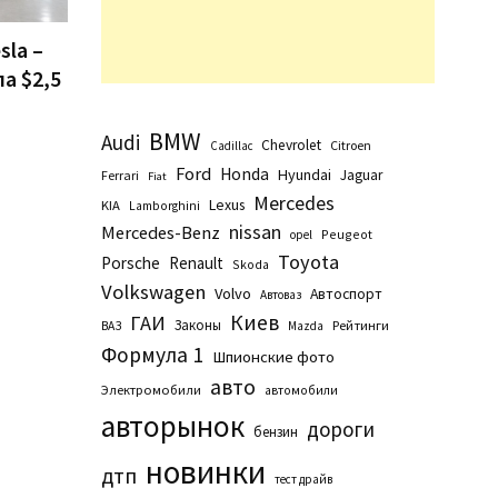
sla –
ла $2,5
BMW
Audi
Chevrolet
Citroen
Cadillac
Ford
Honda
Hyundai
Jaguar
Ferrari
Fiat
Mercedes
Lexus
KIA
Lamborghini
nissan
Mercedes-Benz
Peugeot
opel
Toyota
Porsche
Renault
Skoda
Volkswagen
Volvo
Автоспорт
Автоваз
Киев
ГАИ
Законы
Рейтинги
ВАЗ
Маzda
Формула 1
Шпионские фото
авто
Электромобили
автомобили
авторынок
дороги
бензин
новинки
дтп
тест драйв