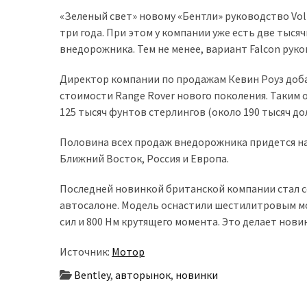
представила
«Зеленый свет» новому «Бентли» руководство Vol
найсучасніші
три года. При этом у компании уже есть две тысяч
вантажівки
внедорожника. Тем не менее, вариант Falcon рук
для
військових
Директор компании по продажам Кевин Роуз доба
стоимости Range Rover нового поколения. Таким 
Нова
125 тысяч фунтов стерлингов (около 190 тысяч до
Honda
Prelude:
Половина всех продаж внедорожника придется на
гібридний
Ближний Восток, Россия и Европа.
камбек
Последней новинкой британской компании стал се
автосалоне. Модель оснастили шестилитровым м
MOST
сил и 800 Нм крутящего момента. Это делает нов
USED
CATEGORIES
Источник:
Мотор
Новинки
Bentley
,
авторынок
,
новинки
авто
(6 037)