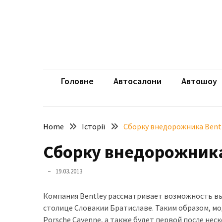
Skip
Skip
to
to
content
content
НЕДАВНІ
ЗАПИСИ
aut
Автомоб
Розкішний
і
Головне
Автосалони
Автошоу
потужний:
електромобіль
Bentley
Home
Історії
Сборку внедорожника Bentl
Torcal
Сборку внедорожника
Нарешті
презентували
19.03.2013
новий
BMW
Компания Bentley рассматривает возможность вы
X5
столице Словакии Братиславе. Таким образом, мод
Neue
Porsche Cayenne, а также будет первой после неск
Klasse