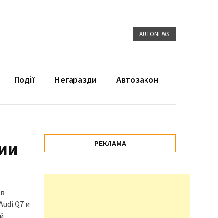
AUTONEWS
Події
Негаразди
Автозакон
кии
РЕКЛАМА
 в
udi Q7 и
ой