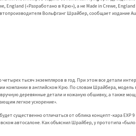
e, England («Разработано в Крю»), а не Made in Crewe, England
а автопроизводителя Вольфганг Шрайбер, сообщает издание Au
 четырех тысяч экземпляров в год. При этом все детали инте
ии компании в английском Крю. По словам Шрайбера, модель 
 вручную деревянные детали и кожаную обшивку, а также мо
ающим легкое ускорение».
будет существенно отличаться от облика концепт-кара EXP 9 
ском автосалоне. Как объяснил Шрайбер, у прототипа «было