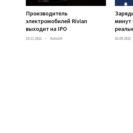
(358)
Производитель
Заряди
Головне
электромобилей Rivian
минут 
(324)
выходит на IPO
реаль
Тест-
10.11.2021
AutoUA
02.09.2021
драйв
(212)
Без
рубрики
(142)