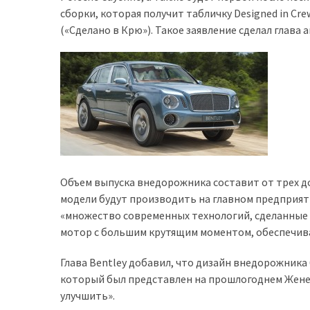
сборки, которая получит табличку Designed in Crew
доступний
(«Сделано в Крю»). Такое заявление сделал глав
з
п’ятьма
різними
двигунами
У
рф
почали
масово
шукати
Объем выпуска внедорожника составит от трех до
в
модели будут производить на главном предприят
інтернеті
«множество современных технологий, сделанные
“як
мотор с большим крутящим моментом, обеспечив
злити
Глава Bentley добавил, что дизайн внедорожника 
бензин”
который был представлен на прошлогоднем Женев
Scania
улучшить».