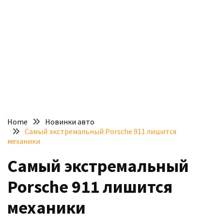
доступний
з
п’ятьма
різними
двигунами
У
рф
почали
масово
Home
Новинки авто
шукати
Самый экстремальный Porsche 911 лишится
в
механики
інтернеті
Самый экстремальный
“як
злити
Porsche 911 лишится
бензин”
механики
Scania