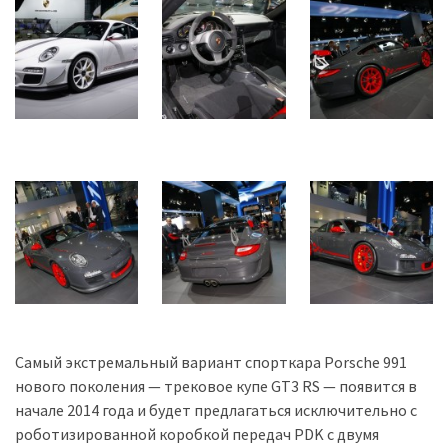
Історії
(3 678)
Тюнинг
і
спорт
(733)
Події
(521)
Автовласнику
(474)
Самый экстремальный вариант спорткара Porsche 991
Автозакон
нового поколения — трековое купе GT3 RS — появится в
(370)
начале 2014 года и будет предлагаться исключительно с
роботизированной коробкой передач PDK с двумя
Автошоу