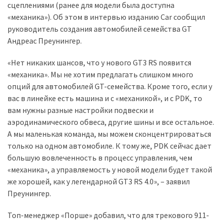
сцеплениями (ранее для модели была доступна
(358)
«механика»). Об этом в интервью изданию Car сообщил
Головне
руководитель создания автомобилей семейства GT
(324)
Андреас Преунингер.
Тест-
«Нет никаких шансов, что у нового GT3 RS появится
драйв
«механика». Мы не хотим предлагать слишком много
(212)
опций для автомобилей GT-семейства. Кроме того, если у
вас в линейке есть машина и с «механикой», и с PDK, то
Без
вам нужны разные настройки подвески и
рубрики
аэродинамического обвеса, другие шины и все остальное.
(142)
А мы маленькая команда, мы можем сконцентрироваться
только на одном автомобиле. К тому же, PDK сейчас дает
большую вовлеченность в процесс управления, чем
«механика», а управляемость у новой модели будет такой
же хорошей, как у легендарной GT3 RS 4.0», – заявил
Преунингер.
Топ-менеджер «Порше» добавил, что для трекового 911-