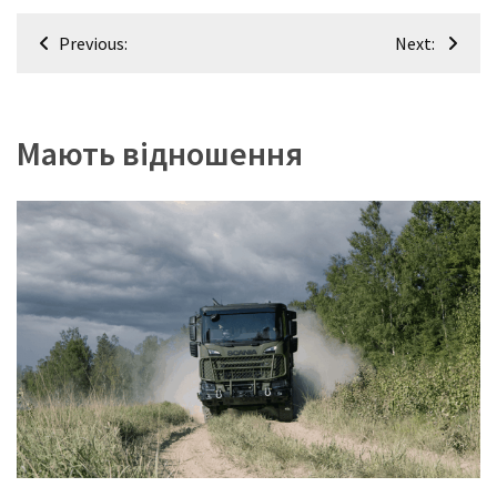
Навігація
Previous:
Next:
записів
Мають відношення