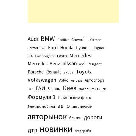
BMW
Audi
Chevrolet
Citroen
Cadillac
Ford
Honda
Hyundai
Jaguar
Ferrari
Fiat
Mercedes
Lexus
KIA
Lamborghini
nissan
Mercedes-Benz
Peugeot
opel
Toyota
Porsche
Renault
Skoda
Volkswagen
Volvo
Автоспорт
Автоваз
Киев
ГАИ
Законы
Рейтинги
ВАЗ
Маzda
Формула 1
Шпионские фото
авто
Электромобили
автомобили
авторынок
дороги
бензин
новинки
дтп
тест драйв