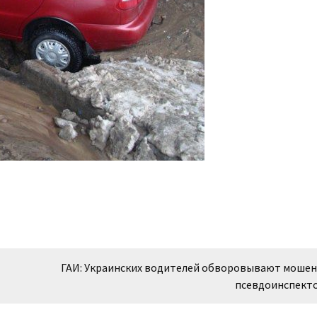
ГАИ: Украинских водителей обворовывают мошен
псевдоинспект