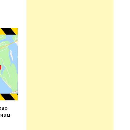
ово
жним