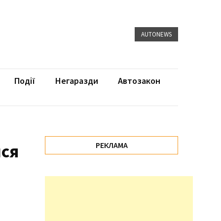
AUTONEWS
Події
Негаразди
Автозакон
лся
РЕКЛАМА