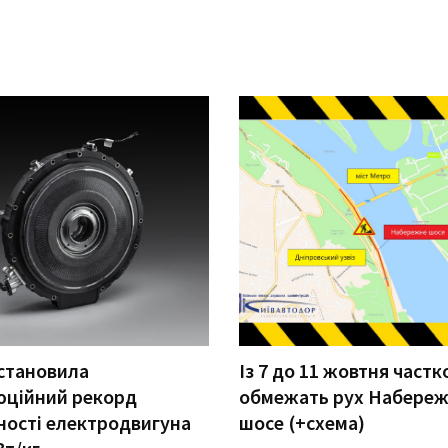
становила
Із 7 до 11 жовтня частк
юційний рекорд
обмежать рух Набере
ості електродвигуна
шосе (+схема)