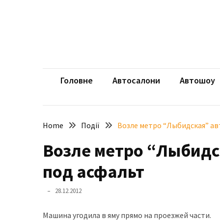
Skip
Skip
to
to
content
content
НЕДАВНІ
ЗАПИСИ
aut
Автомоб
Розкішний
і
Головне
Автосалони
Автошоу
потужний:
електромобіль
Bentley
Home
Події
Возле метро “Лыбидская” ав
Torcal
Возле метро “Лыбидс
Нарешті
презентували
под асфальт
новий
BMW
28.12.2012
X5
Neue
Машина угодила в яму прямо на проезжей части.
Klasse