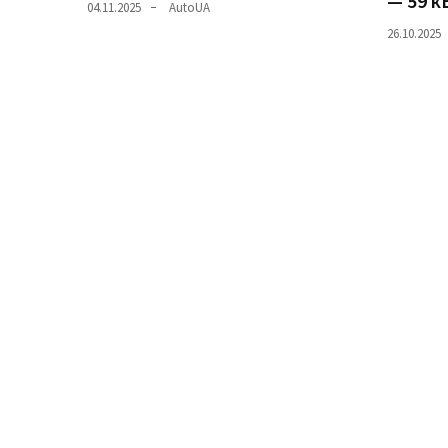
— 59 к
04.11.2025
AutoUA
(358)
26.10.2025
Головне
(324)
Тест-
драйв
(212)
Без
рубрики
(142)