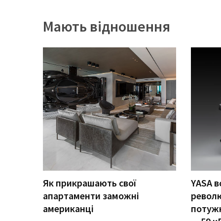
Історії
Мають відношення
(3 678)
Тюнинг
і
спорт
(733)
Події
(521)
Автовласнику
(474)
Автозакон
Як прикрашають свої
YASA в
(370)
апартаменти заможні
револ
американці
потужн
Автошоу