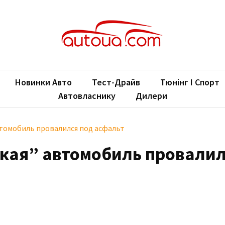
oUA.com
ільні новини
Новинки Авто
Тест-Драйв
Тюнінг І Спорт
Автовласнику
Дилери
томобиль провалился под асфальт
кая” автомобиль провали