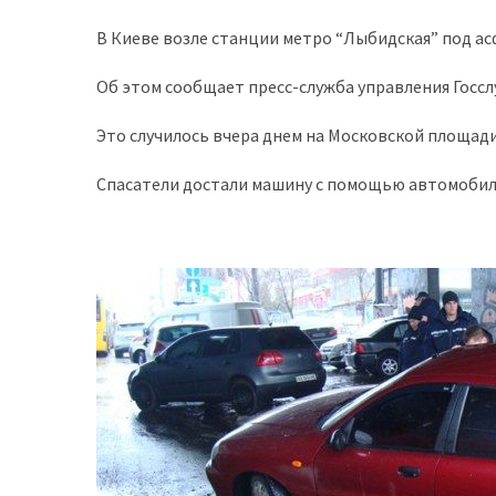
доступний
В Киеве возле станции метро “Лыбидская” под а
з
п’ятьма
Об этом сообщает пресс-служба управления Госс
різними
двигунами
Это случилось вчера днем на Московской площади
У
Спасатели достали машину с помощью автомобил
рф
почали
масово
шукати
в
інтернеті
“як
злити
бензин”
Scania