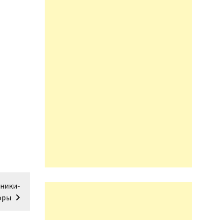
ники-
оры