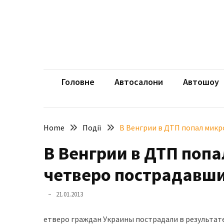
Skip
Skip
to
to
content
content
НЕДАВНІ
ЗАПИСИ
aut
Автомоб
Розкішний
і
Головне
Автосалони
Автошоу
потужний:
електромобіль
Bentley
Home
Події
В Венгрии в ДТП попал микр
Torcal
В Венгрии в ДТП попа
Нарешті
презентували
четверо пострадавш
новий
BMW
21.01.2013
X5
Neue
етверо граждан Украины пострадали в результате 
Klasse