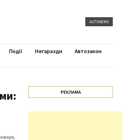
AUTONEWS
Події
Негаразди
Автозакон
ми:
РЕКЛАМА
января,