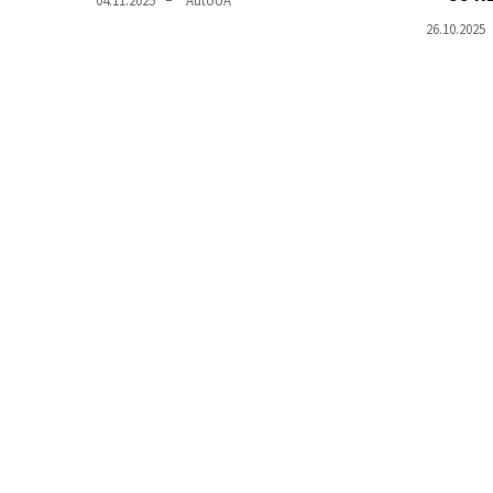
04.11.2025
AutoUA
26.10.2025
Історії
(3 678)
Тюнинг
і
спорт
(733)
Події
(521)
Автовласнику
(474)
Автозакон
(370)
Автошоу