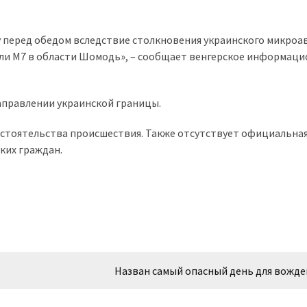
у перед обедом вследствие столкновения украинского микроа
ли М7 в области Шомодь», – сообщает венгерское информац
аправлении украинской границы.
бстоятельства происшествия. Также отсутствует официальна
ких граждан.
Назван самый опасный день для вожде