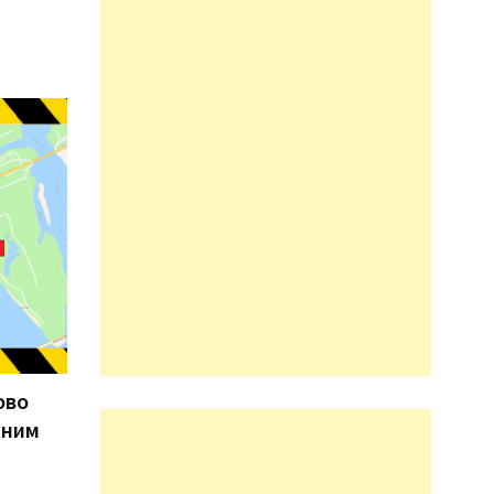
ово
жним