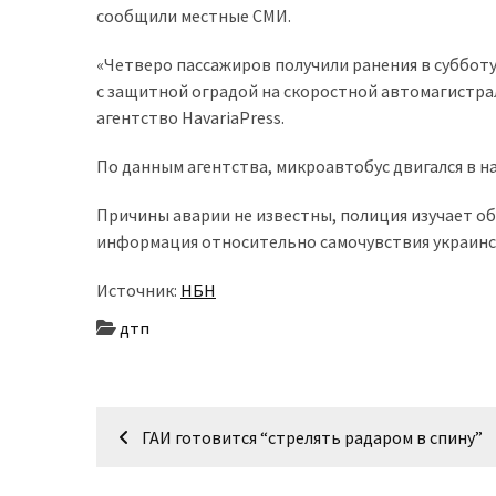
сообщили местные СМИ.
доступний
з
«Четверо пассажиров получили ранения в суббот
п’ятьма
с защитной оградой на скоростной автомагистра
різними
агентство HavariaPress.
двигунами
По данным агентства, микроавтобус двигался в н
У
рф
Причины аварии не известны, полиция изучает о
почали
информация относительно самочувствия украинс
масово
шукати
Источник:
НБН
в
дтп
інтернеті
“як
злити
Навігація
бензин”
ГАИ готовится “стрелять радаром в спину”
записів
Scania