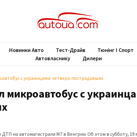
oUA.com
ільні новини
Новинки Авто
Тест-Драйв
Тюнінг І Спорт
Автовласнику
Дилери
оавтобус с украинцами: четверо пострадавших
л микроавтобус с украинца
их
ДТП на автомагистрали М7 в Венгрии. Об этом в субботу, 19 