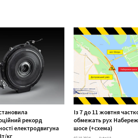
становила
Із 7 до 11 жовтня частк
юційний рекорд
обмежать рух Набере
ості електродвигуна
шосе (+схема)
Вт/кг