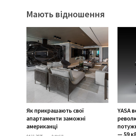
представила
найсучасніші
Мають відношення
вантажівки
для
військових
Нова
Honda
Prelude:
гібридний
камбек
MOST
USED
CATEGORIES
Як прикрашають свої
YASA в
апартаменти заможні
револ
Новинки
американці
потужн
авто
— 59 к
(6 037)