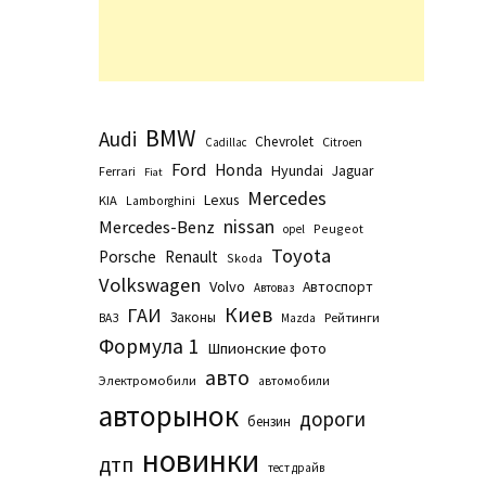
BMW
Audi
Chevrolet
Citroen
Cadillac
Ford
Honda
Hyundai
Jaguar
Ferrari
Fiat
Mercedes
Lexus
KIA
Lamborghini
nissan
Mercedes-Benz
Peugeot
opel
Toyota
Porsche
Renault
Skoda
Volkswagen
Volvo
Автоспорт
Автоваз
Киев
ГАИ
Законы
Рейтинги
ВАЗ
Маzda
Формула 1
Шпионские фото
авто
Электромобили
автомобили
авторынок
дороги
бензин
новинки
дтп
тест драйв