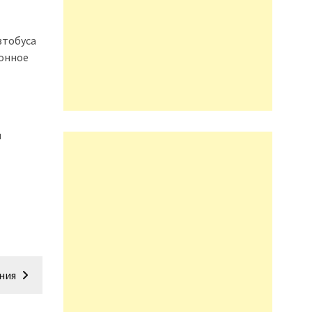
втобуса
ионное
я
ния