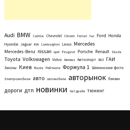
BMW
Audi
Ford
Honda
Chevrolet
Citroen
Ferrari
Cadillac
Fiat
Mercedes
Hyundai
Lexus
Jaguar
KIA
Lamborghini
nissan
Mercedes-Benz
Porsche
Renault
Peugeot
Skoda
opel
Toyota
Volkswagen
ГАИ
Volvo
Автоспорт
Автоваз
ВАЗ
Киев
Формула 1
Шпионские фото
Законы
Рейтинги
Маzda
авторынок
авто
бензин
Электромобили
автомобили
новинки
дтп
дороги
тюнинг
тест драйв