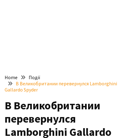
доступний
з
п’ятьма
різними
двигунами
У
рф
почали
масово
Home
Події
шукати
В Великобритании перевернулся Lamborghini
в
Gallardo Spyder
інтернеті
В Великобритании
“як
злити
перевернулся
бензин”
Lamborghini Gallardo
Scania