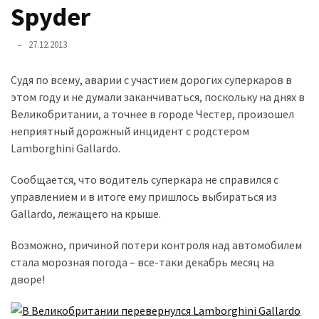
представила
Spyder
найсучасніші
вантажівки
27.12.2013
для
військових
Судя по всему, аварии с участием дорогих суперкаров в
этом году и не думали заканчиваться, поскольку на днях в
Нова
Великобритании, а точнее в городе Честер, произошел
Honda
неприятный дорожный инцидент с родстером
Prelude:
Lamborghini Gallardo.
гібридний
камбек
Сообщается, что водитель суперкара не справился с
управлением и в итоге ему пришлось выбираться из
Gallardo, лежащего на крыше.
MOST
USED
Возможно, причиной потери контроля над автомобилем
CATEGORIES
стала морозная погода – все-таки декабрь месяц на
дворе!
Новинки
авто
(6 037)