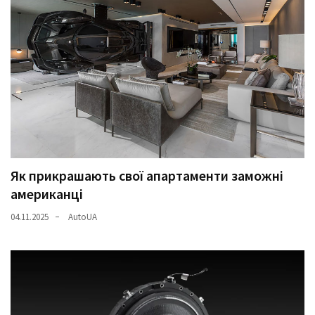
(358)
Головне
(324)
Тест-
драйв
(212)
Без
рубрики
Як прикрашають свої апартаменти заможні
(142)
американці
04.11.2025
AutoUA