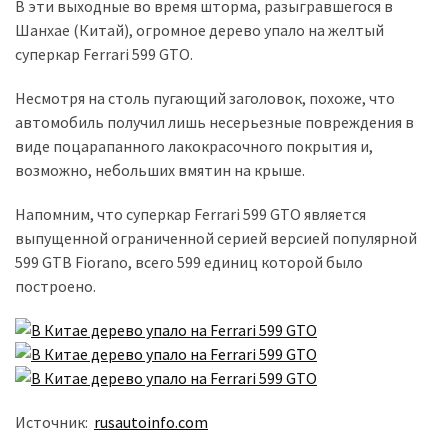
представила
В эти выходные во время шторма, разыгравшегося в
найсучасніші
Шанхае (Китай), огромное дерево упало на желтый
вантажівки
суперкар Ferrari 599 GTO.
для
військових
Несмотря на столь пугающий заголовок, похоже, что
автомобиль получил лишь несерьезные повреждения в
Нова
виде поцарапанного лакокрасочного покрытия и,
Honda
возможно, небольших вмятин на крыше.
Prelude:
гібридний
Напомним, что суперкар Ferrari 599 GTO является
камбек
выпущенной ограниченной серией версией популярной
599 GTB Fiorano, всего 599 единиц которой было
построено.
MOST
USED
CATEGORIES
Новинки
авто
Источник:
rusautoinfo.com
(6 037)