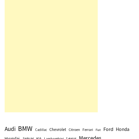
BMW
Audi
Ford
Honda
Chevrolet
Citroen
Ferrari
Cadillac
Fiat
Mercedes
Hyundai
Lexus
Jaguar
KIA
Lamborghini