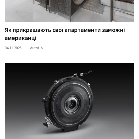
(358)
Головне
(324)
Як прикрашають свої апартаменти заможні
американці
Тест-
драйв
04.11.2025
AutoUA
(212)
Без
рубрики
(142)