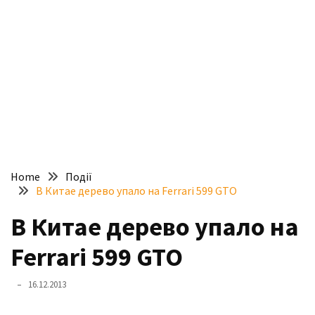
доступний
з
п’ятьма
різними
двигунами
У
рф
почали
масово
Home
Події
шукати
В Китае дерево упало на Ferrari 599 GTO
в
інтернеті
В Китае дерево упало на
“як
Ferrari 599 GTO
злити
бензин”
16.12.2013
Scania