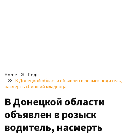
доступний
з
п’ятьма
різними
двигунами
У
рф
почали
масово
Home
Події
шукати
В Донецкой области объявлен в розыск водитель,
в
насмерть сбивший младенца
інтернеті
В Донецкой области
“як
злити
объявлен в розыск
бензин”
водитель, насмерть
Scania