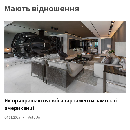
(358)
Мають відношення
Головне
(324)
Тест-
драйв
(212)
Без
рубрики
(142)
Як прикрашають свої апартаменти заможні
американці
04.11.2025
AutoUA