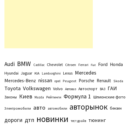
BMW
Audi
Ford
Honda
Chevrolet
Citroen
Ferrari
Cadillac
Fiat
Mercedes
Hyundai
Lexus
Jaguar
KIA
Lamborghini
nissan
Mercedes-Benz
Porsche
Renault
Peugeot
Skoda
opel
Toyota
Volkswagen
ГАИ
Volvo
Автоспорт
Автоваз
ВАЗ
Киев
Формула 1
Шпионские фото
Законы
Рейтинги
Маzda
авторынок
авто
бензин
Электромобили
автомобили
новинки
дтп
дороги
тюнинг
тест драйв