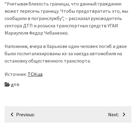
“Учитывая близость границы, что данный гражданин
может пересечь границу. Чтобы предотвратить это, мы
Історії
сообщили в погранслужбу”, – рассказал руководитель
(3 678)
сектора ДТП и розыска транспортных средств УГАИ
Мариуполя Федор Чебаненко.
Тюнинг
і
Напомним, вчера в Харькове один человек погиб и двое
спорт
были госпитализированы из-за наезда автомобиля на
(733)
остановку общественного транспорта.
Події
Источник:
ТСН.ua
(521)
дтп
Автовласнику
(474)
Навігація
Автозакон
Previous:
Next:
(370)
записів
Автошоу