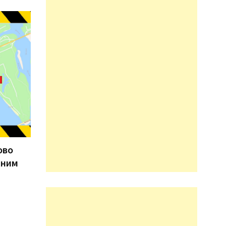
ово
жним