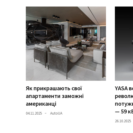
представила
найсучасніші
вантажівки
для
військових
Нова
Honda
Prelude:
гібридний
камбек
Як прикрашають свої
YASA в
MOST
апартаменти заможні
револ
USED
американці
потужн
CATEGORIES
— 59 к
04.11.2025
AutoUA
Новинки
26.10.2025
авто
(6 037)