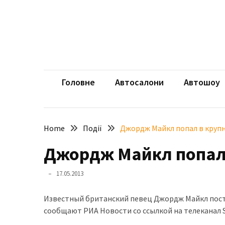
Skip
Skip
to
to
content
content
НЕДАВНІ
ЗАПИСИ
aut
Автомоб
Розкішний
і
Головне
Автосалони
Автошоу
потужний:
електромобіль
Bentley
Home
Події
Джордж Майкл попал в круп
Torcal
Джордж Майкл попал
Нарешті
презентували
17.05.2013
новий
BMW
Известный британский певец Джордж Майкл пост
X5
сообщают РИА Новости со ссылкой на телеканал S
Neue
Klasse