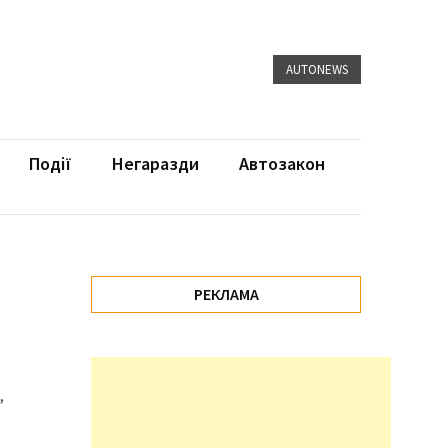
AUTONEWS
Події
Негаразди
Автозакон
РЕКЛАМА
,