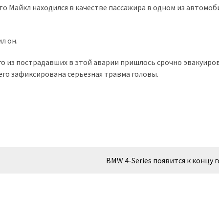
то Майкл находился в качестве пассажира в одном из автомоб
л он.
го из пострадавших в этой аварии пришлось срочно эвакуиро
его зафиксирована серьезная травма головы.
BMW 4-Series появится к концу 