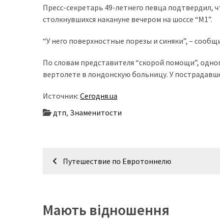
Пресс-секретарь 49-летнего певца подтвердил, ч
доступний
столкнувшихся накануне вечером на шоссе “М1”.
з
п’ятьма
“У него поверхностные порезы и синяки”, – сообщи
різними
двигунами
По словам представителя “скорой помощи”, одно
вертолете в лондонскую больницу. У пострадавш
У
рф
Источник:
Сегодня.ua
почали
дтп
,
Знаменитости
масово
шукати
в
інтернеті
Навігація
Путешествие по Евротоннелю
“як
записів
злити
бензин”
Мають відношення
Scania