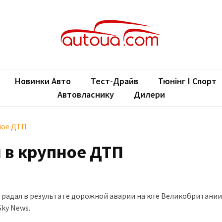
oUA.com
ільні новини
Новинки Авто
Тест-Драйв
Тюнінг І Спорт
Автовласнику
Дилери
ное ДТП
 в крупное ДТП
радал в результате дорожной аварии на юге Великобритании
ky News.