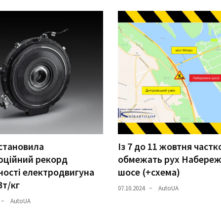
становила
Із 7 до 11 жовтня частк
юційний рекорд
обмежать рух Набере
ості електродвигуна
шосе (+схема)
Вт/кг
07.10.2024
AutoUA
AutoUA