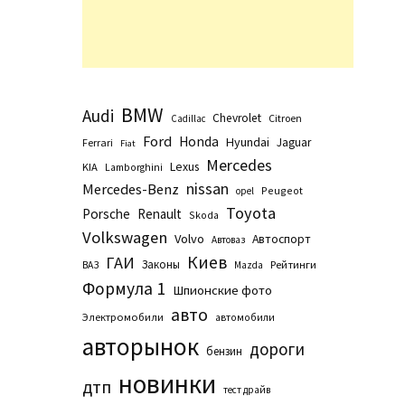
BMW
Audi
Chevrolet
Citroen
Cadillac
Ford
Honda
Hyundai
Jaguar
Ferrari
Fiat
Mercedes
Lexus
KIA
Lamborghini
nissan
Mercedes-Benz
Peugeot
opel
Toyota
Porsche
Renault
Skoda
Volkswagen
Volvo
Автоспорт
Автоваз
Киев
ГАИ
Законы
Рейтинги
ВАЗ
Маzda
Формула 1
Шпионские фото
авто
Электромобили
автомобили
авторынок
дороги
бензин
новинки
дтп
тест драйв