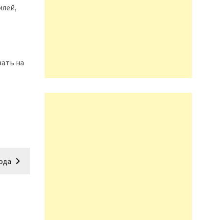
илей,
вать на
года