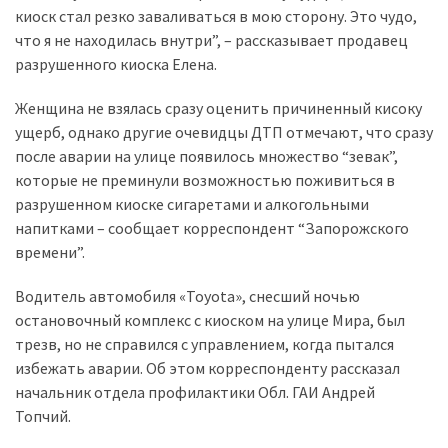
киоск стал резко заваливаться в мою сторону. Это чудо,
что я не находилась внутри”, – рассказывает продавец
Історії
разрушенного киоска Елена.
(3 678)
Женщина не взялась сразу оценить причиненный кисоку
Тюнинг
ущерб, однако другие очевидцы ДТП отмечают, что сразу
і
после аварии на улице появилось множество “зевак”,
спорт
которые не преминули возможностью поживиться в
(733)
разрушенном киоске сигаретами и алкогольными
Події
напитками – сообщает корреспондент “Запорожского
(521)
времени”.
Водитель автомобиля «Toyota», снесший ночью
Автовласнику
остановочный комплекс с киоском на улице Мира, был
(474)
трезв, но не справился с управлением, когда пытался
Автозакон
избежать аварии. Об этом корреспонденту рассказал
(370)
начальник отдела профилактики Обл. ГАИ Андрей
Топчий.
Автошоу