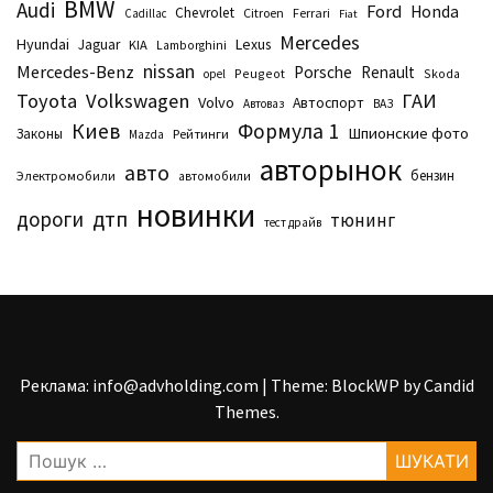
BMW
Audi
Ford
Honda
Chevrolet
Citroen
Ferrari
Cadillac
Fiat
Mercedes
Hyundai
Lexus
Jaguar
KIA
Lamborghini
nissan
Mercedes-Benz
Porsche
Renault
Peugeot
Skoda
opel
Toyota
Volkswagen
ГАИ
Volvo
Автоспорт
Автоваз
ВАЗ
Киев
Формула 1
Шпионские фото
Законы
Рейтинги
Маzda
авторынок
авто
бензин
Электромобили
автомобили
новинки
дтп
дороги
тюнинг
тест драйв
Реклама: info@advholding.com
|
Theme: BlockWP by
Candid
Themes
.
Пошук: