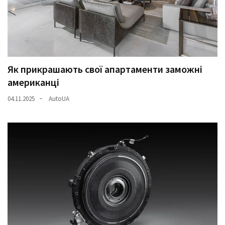
Як прикрашають свої апартаменти заможні
американці
04.11.2025
AutoUA