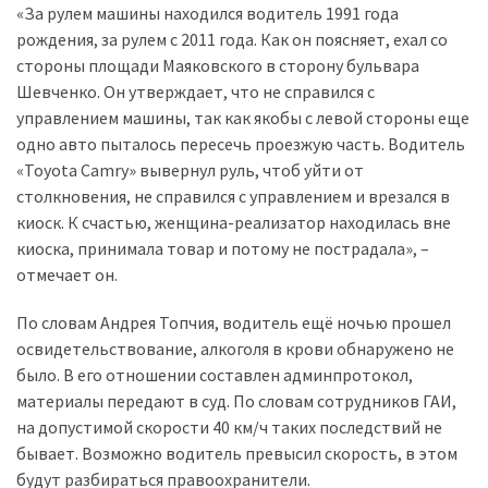
(358)
«За рулем машины находился водитель 1991 года
рождения, за рулем с 2011 года. Как он поясняет, ехал со
Головне
стороны площади Маяковского в сторону бульвара
(324)
Шевченко. Он утверждает, что не справился с
управлением машины, так как якобы с левой стороны еще
Тест-
одно авто пыталось пересечь проезжую часть. Водитель
драйв
«Toyota Camry» вывернул руль, чтоб уйти от
(212)
столкновения, не справился с управлением и врезался в
киоск. К счастью, женщина-реализатор находилась вне
Без
киоска, принимала товар и потому не пострадала», –
рубрики
отмечает он.
(142)
По словам Андрея Топчия, водитель ещё ночью прошел
освидетельствование, алкоголя в крови обнаружено не
было. В его отношении составлен админпротокол,
материалы передают в суд. По словам сотрудников ГАИ,
на допустимой скорости 40 км/ч таких последствий не
бывает. Возможно водитель превысил скорость, в этом
будут разбираться правоохранители.