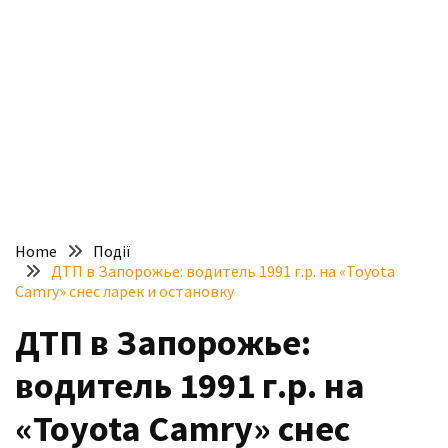
доступний
з
п’ятьма
різними
двигунами
У
рф
почали
масово
Home
Події
шукати
ДТП в Запорожье: водитель 1991 г.р. на «Toyota
в
Camry» снес ларек и остановку
інтернеті
ДТП в Запорожье:
“як
злити
водитель 1991 г.р. на
бензин”
«Toyota Camry» снес
Scania