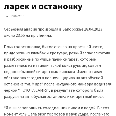
представила
ларек и остановку
найсучасніші
вантажівки
19.04.2013
для
військових
Серьезная авария произошла в Запорожье 18.04.2013
около 23:55 на пр. Ленина.
Нова
Honda
Помятая остановка, битое стекло на проезжей части,
Prelude:
придорожных клумбах и тротуаре, резкий запах алкоголя
гібридний
и разбросанные по улице пачки сигарет, которые
камбек
разлетелись из металлической конструкции, совсем
недавно бывшей сигаретным киоском. Именно такая
обстановка сегодня в полночь царила на автобусной
MOST
остановке “ул. Мира” после неудачного маневра водителя
USED
CATEGORIES
черной “TOYOTA CAMRY”, в результате которого была
разрушена автобусная остановка и сигаретный киоск.
Новинки
“Я вышла заполнить холодильник пивом и водой. В этот
авто
момент услышала визг тормозов и звук удара, после чего
(6 037)