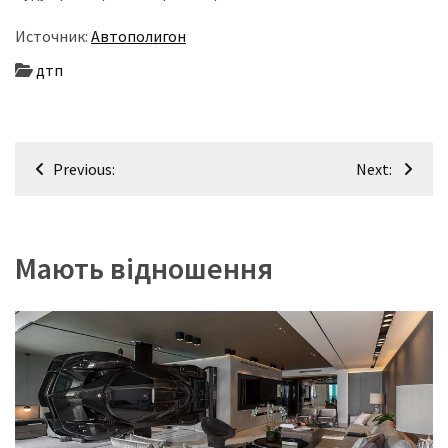
Источник:
Автополигон
дтп
Навігація
Previous:
Next:
записів
Мають відношення