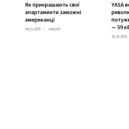
Як прикрашають свої
YASA в
апартаменти заможні
револ
Історії
американці
потужн
(3 678)
— 59 к
04.11.2025
AutoUA
Тюнинг
26.10.2025
і
спорт
(733)
Події
(521)
Автовласнику
(474)
Автозакон
(370)
Автошоу