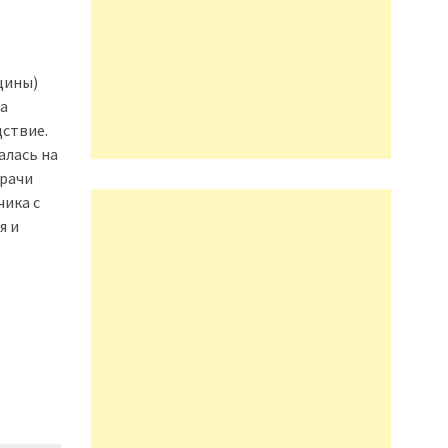
щины)
на
дствие.
алась на
врачи
чика с
я и