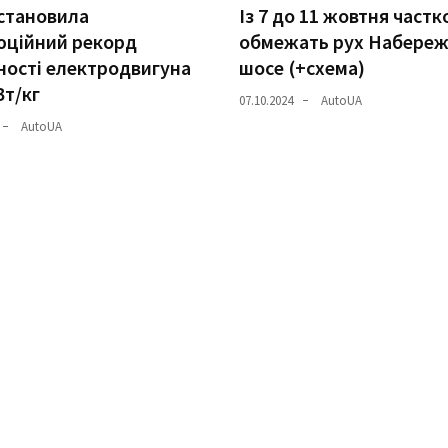
становила
Із 7 до 11 жовтня частк
юційний рекорд
обмежать рух Набере
ості електродвигуна
шосе (+схема)
Вт/кг
07.10.2024
AutoUA
AutoUA