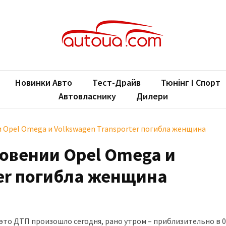
oUA.com
ільні новини
Новинки Авто
Тест-Драйв
Тюнінг І Спорт
Автовласнику
Дилери
и Opel Omega и Volkswagen Transporter погибла женщина
новении Opel Omega и
ter погибла женщина
о ДТП произошло сегодня, рано утром – приблизительно в 05.