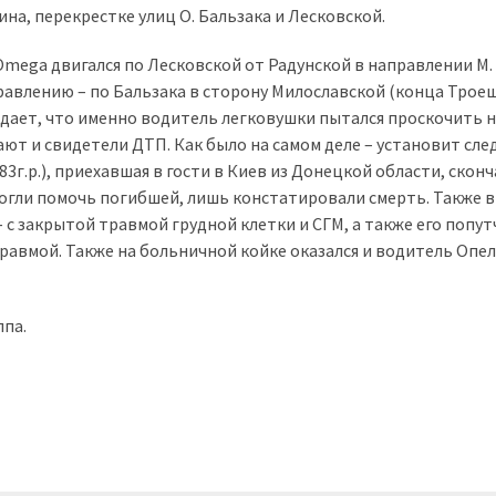
на, перекрестке улиц О. Бальзака и Лесковской.
mega двигался по Лесковской от Радунской в направлении М.
равлению – по Бальзака в сторону Милославской (конца Трое
рждает, что именно водитель легковушки пытался проскочить 
т и свидетели ДТП. Как было на самом деле – установит сле
3г.р.), приехавшая в гости в Киев из Донецкой области, сконч
гли помочь погибшей, лишь констатировали смерть. Также 
с закрытой травмой грудной клетки и СГМ, а также его попут
авмой. Также на больничной койке оказался и водитель Опел
ппа.