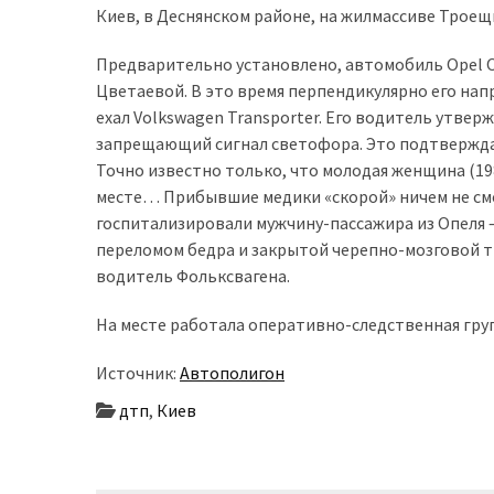
Киев, в Деснянском районе, на жилмассиве Троещи
доступний
з
Предварительно установлено, автомобиль Opel O
п’ятьма
Цветаевой. В это время перпендикулярно его нап
різними
ехал Volkswagen Transporter. Его водитель утве
двигунами
запрещающий сигнал светофора. Это подтверждаю
Точно известно только, что молодая женщина (198
У
месте… Прибывшие медики «скорой» ничем не смо
рф
госпитализировали мужчину-пассажира из Опеля – 
почали
переломом бедра и закрытой черепно-мозговой тр
масово
водитель Фольксвагена.
шукати
в
На месте работала оперативно-следственная гру
інтернеті
“як
Источник:
Автополигон
злити
дтп
,
Киев
бензин”
Scania