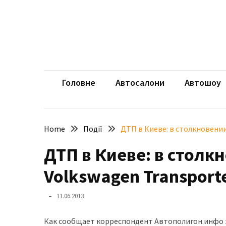
Skip
Skip
to
to
content
content
НЕДАВНІ
ЗАПИСИ
aut
Автомоб
Розкішний
і
Головне
Автосалони
Автошоу
потужний:
електромобіль
Bentley
Home
Події
ДТП в Киеве: в столкновени
Torcal
ДТП в Киеве: в столк
Нарешті
презентували
Volkswagen Transpor
новий
BMW
11.06.2013
X5
Neue
Как сообщает корреспондент Автополигон.инфо эт
Klasse