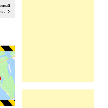
ковый
кар