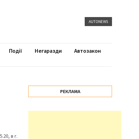
AUTONEWS
Події
Негаразди
Автозакон
РЕКЛАМА
20, в г.