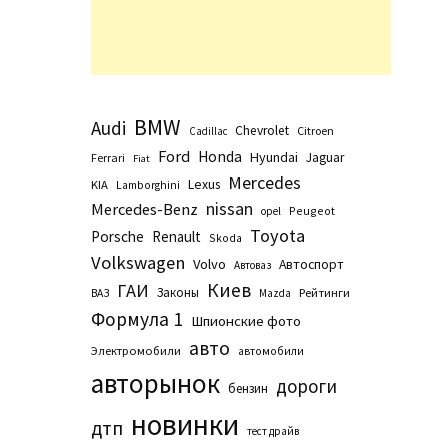
BMW
Audi
Chevrolet
Citroen
Cadillac
Ford
Honda
Hyundai
Jaguar
Ferrari
Fiat
Mercedes
Lexus
KIA
Lamborghini
nissan
Mercedes-Benz
Peugeot
opel
Toyota
Porsche
Renault
Skoda
Volkswagen
Volvo
Автоспорт
Автоваз
Киев
ГАИ
Законы
Рейтинги
ВАЗ
Маzda
Формула 1
Шпионские фото
авто
Электромобили
автомобили
авторынок
дороги
бензин
новинки
дтп
тест драйв