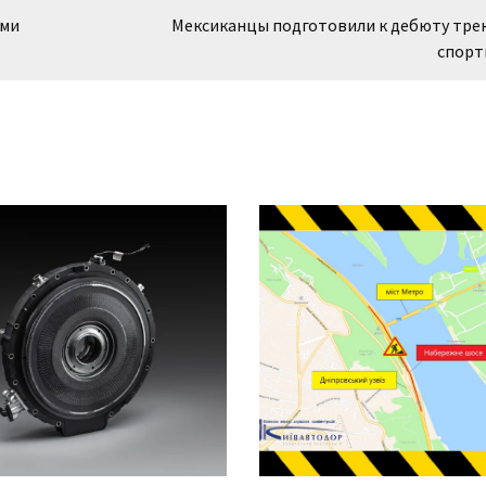
ями
Мексиканцы подготовили к дебюту тре
спорт