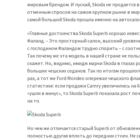
мировым брендом. И пускай, Skoda не продается в
доступний
отменным спросом на самом крупном рынке в мир
з
самой большой Skoda прошла именно на автосало
п’ятьма
різними
«Главные достоинства Skoda Superb хорошо извес
двигунами
Фаланд. – Это просторный салон, высокий уровен
с господином Фаландом трудно спорить – с соотн
У
Так почему же эта модель в нашей стране не пол
рф
скажет. Но, видимо, имидж марки Skoda в глазах 
почали
больших чешских седанов. Так по итогам прошлого
масово
раз, а тот же Ford Mondeo опережал чешского флаг
шукати
статистике: если продажи Camry увеличились на 6
в
«ушли в минус», то Skoda Superb показала рост п
інтернеті
на то.
“як
злити
бензин”
Но чем же отличается старый Superb от обновленн
Scania
полностью другая вплоть до передних стоек. Не с