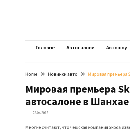
Skip
Skip
to
to
content
content
НЕДАВНІ
ЗАПИСИ
aut
Автомоб
Розкішний
і
Головне
Автосалони
Автошоу
потужний:
електромобіль
Bentley
Home
Новинки авто
Мировая премьера S
Torcal
Мировая премьера Sk
Нарешті
презентували
автосалоне в Шанхае
новий
BMW
22.04.2013
X5
Neue
Многие считают, что чешская компания Skoda изве
Klasse