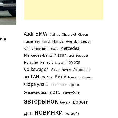
n
BMW
Audi
Chevrolet
Citroen
Cadillac
ь у
Ford
Honda
Hyundai
Jaguar
Ferrari
Fiat
Mercedes
Lexus
KIA
Lamborghini
nissan
Mercedes-Benz
Peugeot
opel
Toyota
Porsche
Renault
Skoda
Volkswagen
Volvo
Автоспорт
Автоваз
Киев
ГАИ
Законы
Рейтинги
ВАЗ
Маzda
Формула 1
Шпионские фото
авто
Электромобили
автомобили
авторынок
дороги
бензин
новинки
дтп
тест драйв