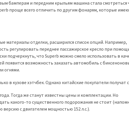
вым бамперам и передним крыльям машина стала смотреться 
Superb проще всего отличить по другим фонарям, которые име
овые материалы отделки, расширился список опций. Например,
ость регулировать переднее пассажирское кресло при помощ
ски подчеркнуть, что Superb можно смело использовать в кач
лей появится возможность заказать автомобиль с биксеноно
и огнями.
ько в кузове хэтчбек. Однако китайские покупатели получат 
 года. Тогда же станут известны цены и комплектации. Но
идать какого-то существенного подорожания не стоит (напом
ую версию с двигателем мощностью 152 л.с.).