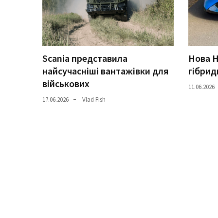
(358)
Головне
(324)
Scania представила
Нова H
Тест-
найсучасніші вантажівки для
гібрид
драйв
військових
(212)
11.06.2026
17.06.2026
Vlad Fish
Без
рубрики
(142)