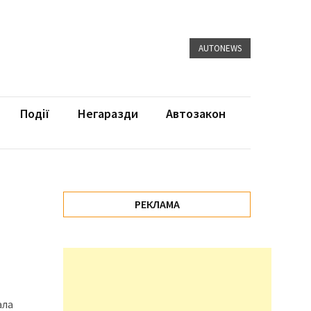
AUTONEWS
Події
Негаразди
Автозакон
РЕКЛАМА
ала