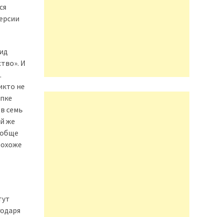
ся
версии
рид
тво». И
.
икто не
упке
 в семь
ой же
вообще
Похоже
тут
годаря