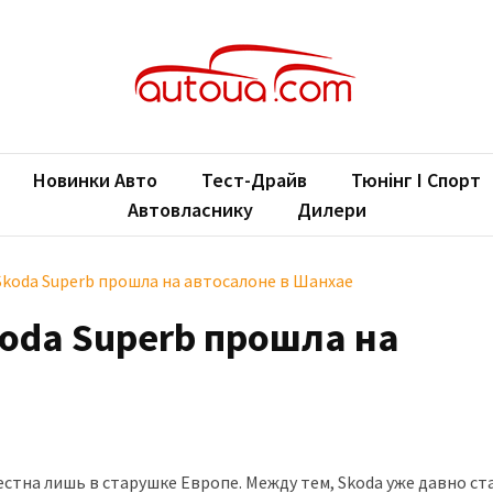
oUA.com
ільні новини
Новинки Авто
Тест-Драйв
Тюнінг І Спорт
Автовласнику
Дилери
koda Superb прошла на автосалоне в Шанхае
oda Superb прошла на
стна лишь в старушке Европе. Между тем, Skoda уже давно ст