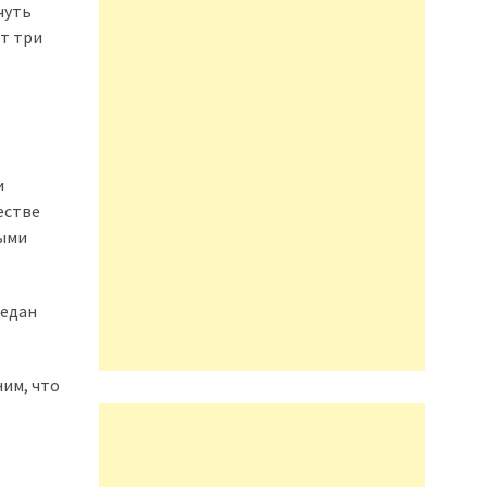
чуть
ют три
и
естве
выми
седан
ним, что