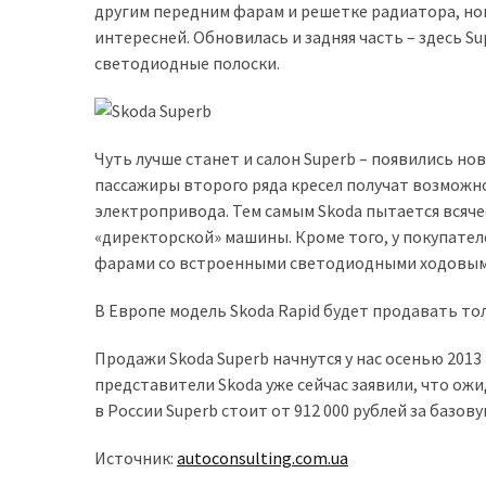
представила
другим передним фарам и решетке радиатора, но
найсучасніші
интересней. Обновилась и задняя часть – здесь 
вантажівки
светодиодные полоски.
для
військових
Нова
Чуть лучше станет и салон Superb – появились н
Honda
пассажиры второго ряда кресел получат возможн
Prelude:
электропривода. Тем самым Skoda пытается всяче
гібридний
«директорской» машины. Кроме того, у покупате
камбек
фарами со встроенными светодиодными ходовым
В Европе модель Skoda Rapid будет продавать тол
MOST
USED
Продажи Skoda Superb начнутся у нас осенью 2013
CATEGORIES
представители Skoda уже сейчас заявили, что ож
в России Superb стоит от 912 000 рублей за базов
Новинки
авто
Источник:
autoconsulting.com.ua
(6 037)