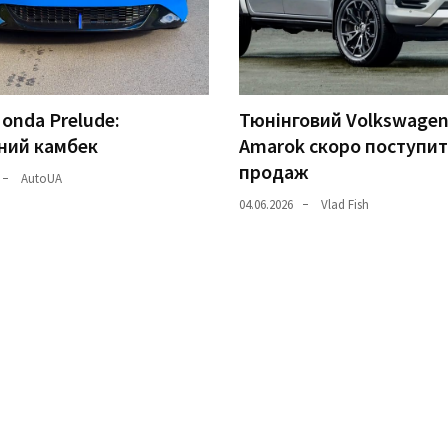
onda Prelude:
Тюнінговий Volkswage
ний камбек
Amarok скоро поступит
продаж
AutoUA
04.06.2026
Vlad Fish