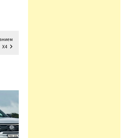
ванием
X4