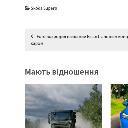
Skoda Superb
Історії
(3 678)
Навігація
Тюнинг
Ford возродил название Escort с новым кон
і
записів
каром
спорт
(733)
Події
Мають відношення
(521)
Автовласнику
(474)
Автозакон
(370)
Автошоу