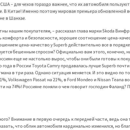
 США – для чехов гораздо важнее, что их автомобиля пользуют
е. В Китае! Именно поэтому мировая премьера обновленной 
не в Шанхае.
тны нашим покупателям, – рассказал глава марки Skoda Винф
ь комфорта и безопасности, хорошее соотношение цена-качес
ошением цена-качество у Superb действительно все в порядке
ьзуется бешенным спросом? Официально вам этого, конечно, н
россиян еще не настолько вырос, чтобы они были готовы к пок
 года в России Toyota Camry продавалась лучше Superb почти
мана в три раза. Однако ситуация меняется. И это видно по т
1%, Volkswagen Passat на 21%, в Ford Mondeo и Nissan Teana 
очти на 74%! Россияне поняли о чем говорит господин Фаланд? 
ого? Внимание в первую очередь к передней части, ведь она 
казать, что облик автомобиля кардинально изменился, но бла