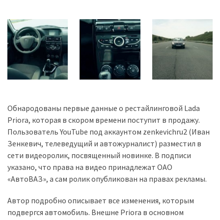
Історії
(3 678)
Тюнинг
і
спорт
(733)
Обнародованы первые данные о рестайлинговой Lada
Події
Priora, которая в скором времени поступит в продажу.
(521)
Пользователь YouTube под аккаунтом zenkevichru2 (Иван
Зенкевич, телеведущий и автожурналист) разместил в
Автовласнику
сети видеоролик, посвященный новинке. В подписи
(474)
указано, что права на видео принадлежат ОАО
«АвтоВАЗ», а сам ролик опубликован на правах рекламы.
Автозакон
(370)
Автор подробно описывает все изменения, которым
подвергся автомобиль. Внешне Priora в основном
Автошоу