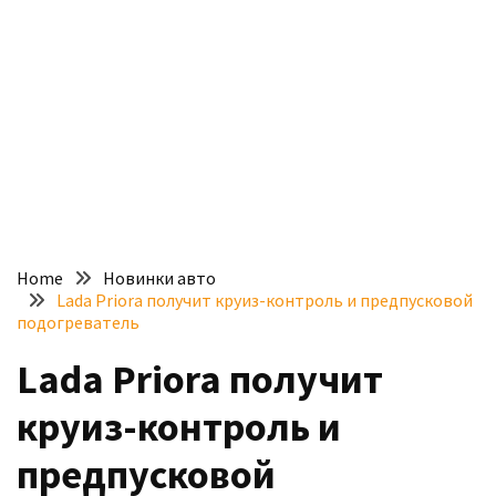
доступний
з
п’ятьма
різними
двигунами
У
рф
почали
масово
Home
Новинки авто
шукати
Lada Priora получит круиз-контроль и предпусковой
в
подогреватель
інтернеті
Lada Priora получит
“як
злити
круиз-контроль и
бензин”
предпусковой
Scania