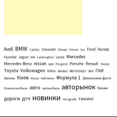
BMW
Audi
Ford
Honda
Chevrolet
Citroen
Ferrari
Cadillac
Fiat
Mercedes
Hyundai
Lexus
Jaguar
KIA
Lamborghini
nissan
Mercedes-Benz
Porsche
Renault
Peugeot
Skoda
opel
Toyota
Volkswagen
ГАИ
Volvo
Автоспорт
Автоваз
ВАЗ
Киев
Формула 1
Шпионские фото
Законы
Рейтинги
Маzda
авторынок
авто
бензин
Электромобили
автомобили
новинки
дтп
дороги
тюнинг
тест драйв