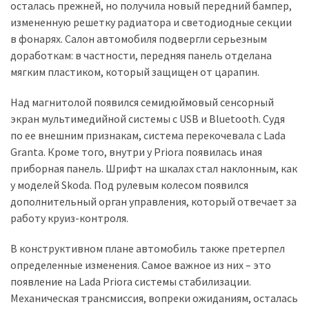
осталась прежней, но получила новый передний бампер,
(358)
измененную решетку радиатора и светодиодные секции
в фонарях. Салон автомобиля подвергли серьезным
Головне
доработкам: в частности, передняя панель отделана
(324)
мягким пластиком, который защищен от царапин.
Тест-
Над магнитолой появился семидюймовый сенсорный
драйв
экран мультимедийной системы с USB и Bluetooth. Судя
(212)
по ее внешним признакам, система перекочевала с Lada
Без
Granta. Кроме того, внутри у Priora появилась иная
рубрики
приборная панель. Шрифт на шкалах стал наклонным, как
(142)
у моделей Skoda. Под рулевым колесом появился
дополнительный орган управления, который отвечает за
работу круиз-контроля.
В конструктивном плане автомобиль также претерпел
определенные изменения. Самое важное из них – это
появление на Lada Priora системы стабилизации.
Механическая трансмиссия, вопреки ожиданиям, осталась