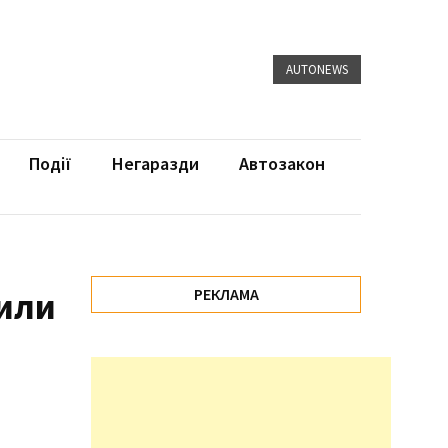
AUTONEWS
Події
Негаразди
Автозакон
вили
РЕКЛАМА