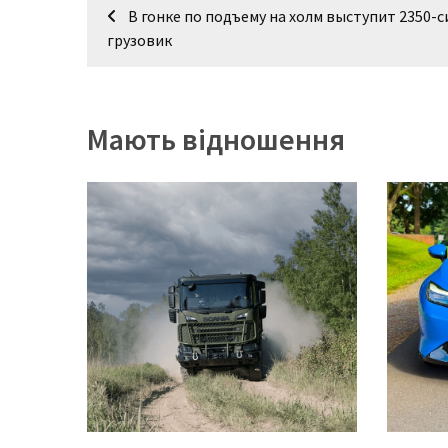
Навігація
(358)
В гонке по подъему на холм выступит 2350-
записів
грузовик
Головне
(324)
Тест-
Мають відношення
драйв
(212)
Без
рубрики
(142)