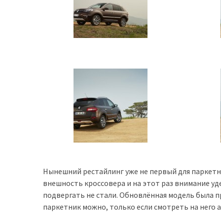
представила
найсучасніші
вантажівки
для
військових
Нова
Honda
Prelude:
гібридний
камбек
MOST
USED
CATEGORIES
Нынешний рестайлинг уже не первый для паркет
внешность кроссовера и на этот раз внимание уд
подвергать не стали. Обновлённая модель была 
Новинки
паркетник можно, только если смотреть на него 
авто
(6 037)