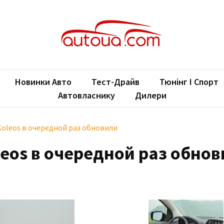
oUA.com
ільні новини
Новинки Авто
Тест-Драйв
Тюнінг І Спорт
Автовласнику
Дилери
Koleos в очередной раз обновили
leos в очередной раз обно