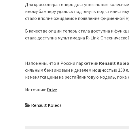
Для кроссовера теперь доступны новые колёсные
иному бамперу удалось подтянуть под стилистик
Історії
стало вполне ожидаемое появление фирменной м
(3 678)
В качестве опции теперь стала доступна и функци
Тюнинг
стала доступна мультимедиа R-Link. С техническо
і
спорт
(733)
Напомним, что в России паркетник
Renault Kole
Події
сильным бензиновым и дизелем мощностью 150 л.с
(521)
изменятся цены на рестайлинговую модель, пока 
Автовласнику
Источник:
Drive
(474)
Renault Koleos
Автозакон
(370)
Автошоу