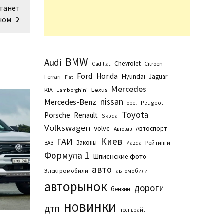
станет
ном
BMW
Audi
Chevrolet
Citroen
Cadillac
Ford
Honda
Hyundai
Jaguar
Ferrari
Fiat
Mercedes
Lexus
KIA
Lamborghini
nissan
Mercedes-Benz
Peugeot
opel
Toyota
Porsche
Renault
Skoda
Volkswagen
Volvo
Автоспорт
Автоваз
Киев
ГАИ
Законы
Рейтинги
ВАЗ
Маzda
Формула 1
Шпионские фото
авто
Электромобили
автомобили
авторынок
дороги
бензин
новинки
дтп
тест драйв