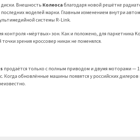
 диски. Внешность
Колеоса
благодаря новой решётке радиат
у последних моделей марки. Главным изменением внутри авто
ультимедийной системы R-Link.
я контроля «мёртвых» зон. Как и положено, для паркетника K
й точки зрения кроссовер никак не поменялся.
os
продаётся только с полным приводом и двумя моторами — 1
. Когда обновлённые машины появятся у российских дилеров 
неизвестно.