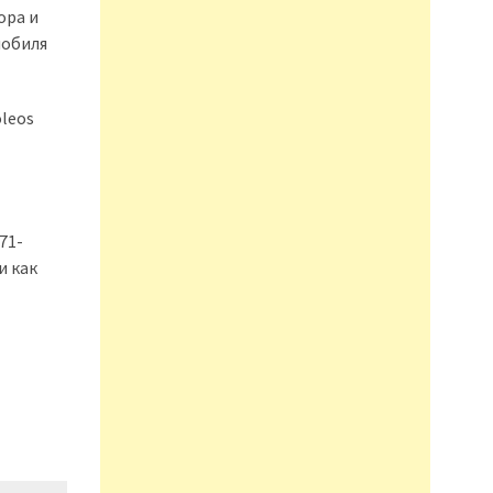
ора и
мобиля
oleos
71-
и как