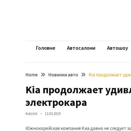
Skip
Skip
to
to
content
content
НЕДАВНІ
ЗАПИСИ
aut
Автомоб
Розкішний
і
Головне
Автосалони
Автошоу
потужний:
електромобіль
Bentley
Home
Новинки авто
Kia продолжает уди
Torcal
Kia продолжает удив
Нарешті
презентували
электрокара
новий
BMW
AutoUA
12.03.2019
X5
Neue
Южнокорейская компания Киа давно не следует за
Klasse