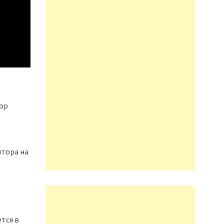
ор
итора на
тся в