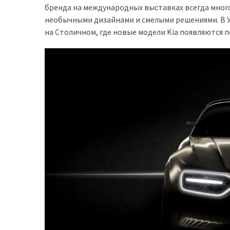
бренда на международных выставках всегда мног
доступний
необычными дизайнами и смелыми решениями. В 
з
на Столичном, где новые модели Kia появляются 
п’ятьма
різними
двигунами
У
рф
почали
масово
шукати
в
інтернеті
“як
злити
бензин”
Scania