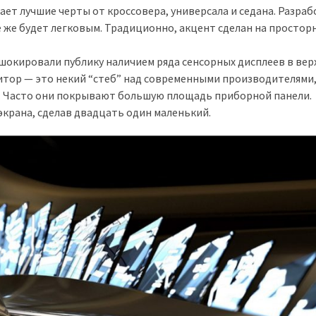
ет лучшие черты от кроссовера, универсала и седана. Разра
 же будет легковым. Традиционно, акцент сделан на простор
шокировали публику наличием ряда сенсорных дисплеев в вер
нитор — это некий “стеб” над современными производителями
в. Часто они покрывают большую площадь приборной панели.
экрана, сделав двадцать один маленький.