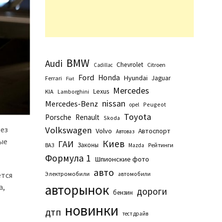
BMW
Audi
Chevrolet
Citroen
Cadillac
Ford
Honda
Hyundai
Jaguar
Ferrari
Fiat
Mercedes
Lexus
KIA
Lamborghini
nissan
Mercedes-Benz
Peugeot
opel
Toyota
Porsche
Renault
Skoda
без
Volkswagen
Volvo
Автоспорт
Автоваз
ые
Киев
ГАИ
Законы
Рейтинги
ВАЗ
Маzda
Формула 1
Шпионские фото
авто
ется
Электромобили
автомобили
авторынок
а,
дороги
бензин
новинки
дтп
тест драйв