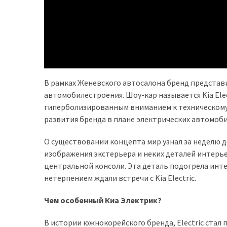
представила
найсучасніші
вантажівки
для
військових
Нова
В рамках Женевского автосалона бренд представ
Honda
автомобилестроения. Шоу-кар называется Kia Ele
Prelude:
гиперболизированным вниманием к техническом
гібридний
развития бренда в плане электрических автомоби
камбек
О существовании концепта мир узнал за неделю 
изображения экстерьера и неких деталей интерь
MOST
USED
центральной консоли. Эта деталь подогрела инте
CATEGORIES
нетерпением ждали встречи с Kia Electric.
Чем особенный Киа Электрик?
Новинки
авто
В истории южнокорейского бренда, Electric стал
(6 037)