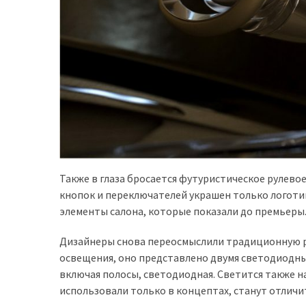
(358)
Головне
(324)
Тест-
драйв
(212)
Без
рубрики
Также в глаза бросается футуристическое рулево
(142)
кнопок и переключателей украшен только логоти
элементы салона, которые показали до премьеры.
Дизайнеры снова переосмыслили традиционную ра
освещения, оно представлено двумя светодиодным
включая полосы, светодиодная. Светится также н
использовали только в концептах, станут отлич