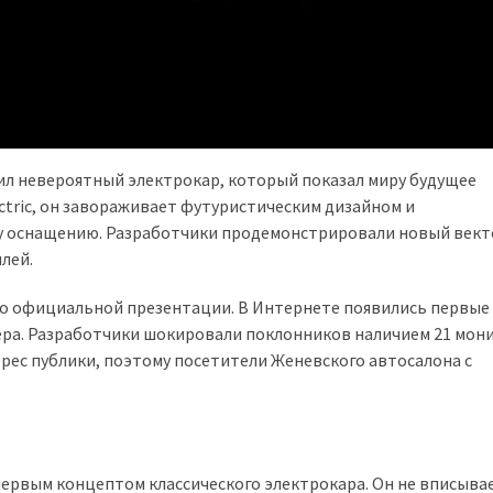
ил невероятный электрокар, который показал миру будущее
ctric, он завораживает футуристическим дизайном и
у оснащению. Разработчики продемонстрировали новый вект
лей.
до официальной презентации. В Интернете появились первые
ера. Разработчики шокировали поклонников наличием 21 мон
рес публики, поэтому посетители Женевского автосалона с
 первым концептом классического электрокара. Он не вписывае