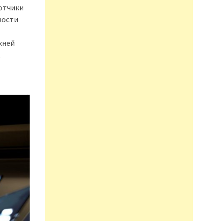
ботчики
ности
хней
,