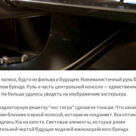
е колесо, будто из фильма о будущем. Минималистичный руль 
пом бренда. Руль и часть центральной консоли — единственн
 Не больше удалось увидеть на изображениях экстерьера.
диаторную решетку “нос тигра” сделав ее тоньше. Что каса
и блоками и яркой полосой, которая их соединяет. Вся оптик
адпись Kia на капоте. Световые элементы, которые ранее
ительной чертой будущих моделей южнокорейского бренда.