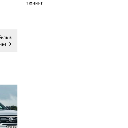
тюнинг
биль в
ине