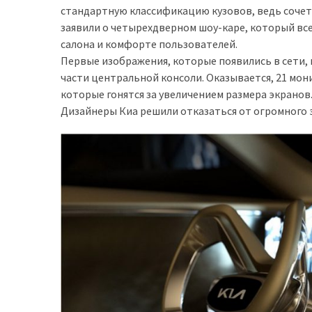
стандартную классификацию кузовов, ведь сочета
заявили о четырехдверном шоу-каре, который все
Історії
салона и комфорте пользователей.
(3 678)
Первые изображения, которые появились в сети, 
Тюнинг
части центральной консоли. Оказывается, 21 мо
і
которые гонятся за увеличением размера экрано
спорт
Дизайнеры Киа решили отказаться от огромного 
(733)
Події
(521)
Автовласнику
(474)
Автозакон
(370)
Автошоу