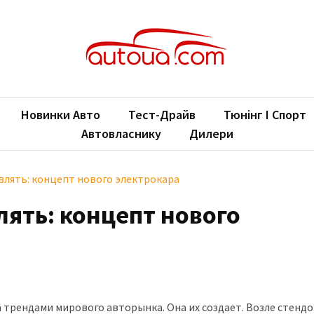
oUA.com
ільні новини
Новинки Авто
Тест-Драйв
Тюнінг І Спорт
Автовласнику
Дилери
влять: концепт нового электрокара
лять: концепт нового
 трендами мирового авторынка. Она их создает. Возле стендо