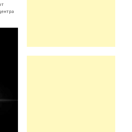
ют
центра