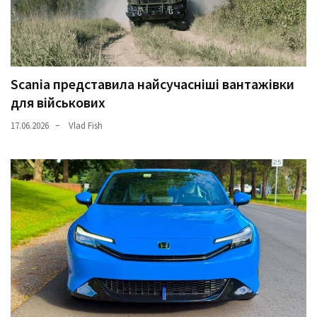
(358)
Головне
(324)
Scania представила найсучасніші вантажівки
Тест-
для військових
драйв
(212)
17.06.2026
Vlad Fish
Без
рубрики
(142)