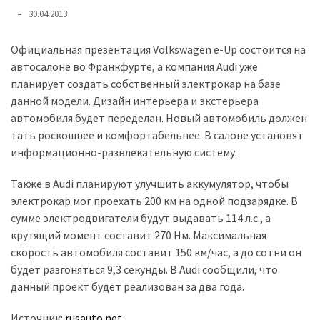
представила
30.04.2013
найсучасніші
вантажівки
Официальная презентация Volkswagen e-Up состоится на
для
автосалоне во Франкфурте, а компания Audi уже
військових
планирует создать собственный электрокар на базе
данной модели. Дизайн интерьера и экстерьера
Нова
автомобиля будет переделан. Новый автомобиль должен
Honda
тать роскошнее и комфортабельнее. В салоне установят
Prelude:
информационно-развлекательную систему.
гібридний
камбек
Также в Audi планируют улучшить аккумулятор, чтобы
электрокар мог проехать 200 км на одной подзарядке. В
сумме электродвигатели будут выдавать 114 л.с., а
MOST
USED
крутящий момент составит 270 Нм. Максимальная
CATEGORIES
скорость автомобиля составит 150 км/час, а до сотни он
будет разгоняться 9,3 секунды. В Audi сообщили, что
Новинки
данный проект будет реализован за два года.
авто
(6 037)
Источник:
rusauto.net