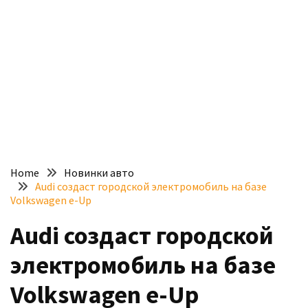
доступний
з
п’ятьма
різними
двигунами
У
рф
почали
масово
Home
Новинки авто
шукати
Audi создаст городской электромобиль на базе
в
Volkswagen e-Up
інтернеті
Audi создаст городской
“як
злити
электромобиль на базе
бензин”
Volkswagen e-Up
Scania