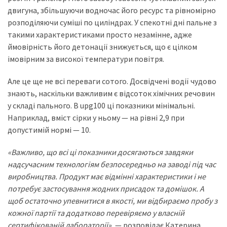
двигуна, збільшуючи водночас його ресурс та рівномірно
розподіляючи суміші по циліндрах. У спекотні дні пальне з
такими характеристиками просто незамінне, адже
ймовірність його детонації знижується, що є цілком
імовірним за високої температури повітря.
Але це ще не всі переваги сотого. Досвідчені водії чудово
знають, наскільки важливим є відсоток хімічних речовин
у складі пального. В upg100 ці показники мінімальні.
Наприклад, вміст сірки у ньому — на рівні 2,9 при
допустимій нормі — 10.
«Важливо, що всі ці показники досягаються завдяки
надсучасним технологіям безпосередньо на заводі під час
виробництва. Продукт має відмінні характеристики і не
потребує застосування жодних присадок та домішок. А
щоб остаточно упевнитися в якості, ми відбираємо пробу з
кожної партії та додатково перевіряємо у власній
сертифікованій лабораторії»,
— розповідає Катерина