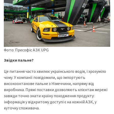
Історії
(3 678)
Тюнинг
і
спорт
(733)
Фото: Пресофіс АЗК UPG
Події
Звідки пальне?
(521)
Це питання часто хвилює українського водія, і зрозуміло
Автовласнику
чому. У компанії повідомили, що імпортують
(474)
високооктанове пальне з Німеччини, напряму від
виробника. Прямі поставки дозволяють клієнтам мережі
Автозакон
завжди точно знати країну походження продукту:
(370)
інформація у відкритому доступі є на кожній АЗК, у
куточку споживача.
Автошоу