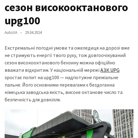
представила
сезон високооктанового
найсучасніші
вантажівки
upg100
для
військових
AutoUA
29.04.2024
Нова
Екстремальні погодні умови та ожеледиця на дорозі вже
Honda
не стримують енергії твого руху, тож довгоочікуваний
Prelude:
сезон високооктанового бензину можна офіційно
гібридний
вважати відкритим. У національній мережі
АЗК UPG
камбек
зростає попит на upg100 — надпотужне преміальне
пальне. Його основними перевагами є бездоганна
німецька заводська якість, високе октанове число та
MOST
безпечність для довкілля.
USED
CATEGORIES
Новинки
авто
(6 037)