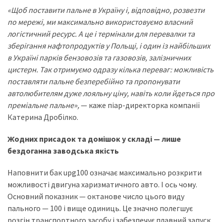
(358)
«Щоб поставити пальне в Україну і, відповідно, розвезти
по мережі, ми максимально використовуємо власний
Головне
логістичний ресурс. А це і термінали для перевалки та
(324)
зберігання нафтопродуктів у Польщі, і один із найбільших
в Україні парків бензовозів та газовозів, залізничних
Тест-
цистерн. Так отримуємо одразу кілька переваг: можливість
драйв
поставляти пальне безперебійно та пропонувати
(212)
автолюбителям дуже лояльну ціну, навіть коли йдеться про
преміальне пальне»,
— каже піар-директорка компанії
Без
Катерина Дробілко.
рубрики
(142)
Жодних присадок та домішок у складі — лише
бездоганна заводська якість
Наповнити бак upg100 означає максимально розкрити
можливості двигуна харизматичного авто. І ось чому.
Основний показник — октанове число цього виду
пального — 100 і вище одиниць. Це значно полегшує
розгін транспортного засобу і забезпечує плавний запуск