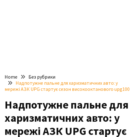
доступний
з
п’ятьма
різними
двигунами
У
рф
почали
масово
Home
Без рубрики
шукати
Надпотужне пальне для харизматичних авто: у
в
мережі АЗК UPG стартує сезон високооктанового upg100
інтернеті
Надпотужне пальне для
“як
злити
харизматичних авто: у
бензин”
мережі АЗК UPG стартує
Scania