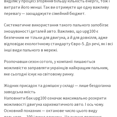
виділяє у процесі згоряння більшу кількість енергії, тож і
витрати його менші. Так ви отримуєте ще одну важливу
перевагу — заощаджуєте сімейний бюджет.
Систематичне використання такого пального запобігає
зношуваності деталей авто. Важливо, що upg100 є
безпечним не тільки для двигуна, а й для довкілля, адже
відповідає екологічному стандарту Євро-5. До речі, як і всі
інші види пального в мережі.
Розпочавши сезон сотого, у компанії пишаються
можливістю заправляти українців найкращим пальним,
яке сьогодні існує на світовому ринку.
Жодних присадок та домішок у складі — лише бездоганна
заводська якість
Наповнити бак upg100 означає максимально розкрити
можливості двигуна харизматичного авто. І ось чому.
Основний показник — октанове число цього виду
пального — 100 і вище одиниць. Це значно полегшує