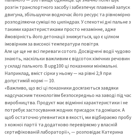
розгін транспортного засобу і забезпечує плавний запуск
двигуна, збільшуючи водночас його ресурс та рівномірно
розподіляючи суміші по циліндрах. У спекотні дні пальне з
такими характеристиками просто незамінне, адже
ймовірність його детонації знижується, що є цілком
імовірним за високої температури повітря.
Але це ще не всі переваги сотого. Досвідчені водії чудово
знають, наскільки важливим є відсоток хімічних речовин
у складі пального. В upg100 ці показники мінімальні.
Наприклад, вміст сірки у ньому — на рівні 2,9 при
допустимій нормі — 10.
«Важливо, що всі ці показники досягаються завдяки
надсучасним технологіям безпосередньо на заводі під час
виробництва. Продукт має відмінні характеристики і не
потребує застосування жодних присадок та домішок. А
щоб остаточно упевнитися в якості, ми відбираємо пробу
з кожної партії та додатково перевіряємо у власній
сертифікованій лабораторії», — розповідає Катерина