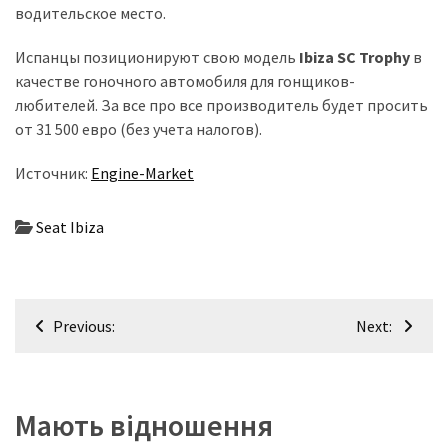
водительское место.
Испанцы позиционируют свою модель
Ibiza SC Trophy
в
качестве гоночного автомобиля для гонщиков-
любителей. За все про все производитель будет просить
от 31 500 евро (без учета налогов).
Источник:
Engine-Market
Seat Ibiza
Навігація
Previous:
Next:
записів
Мають відношення