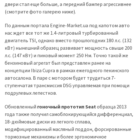
(358)
двери стал еще больше, а передний бампер агрессивнее
(смотрите фото галерею ниже).
Головне
(324)
По данным портала Engine-Market.ua под капотом авто
нас ждет все тот же 1.4-литровый турбированный
Тест-
двигатель TSI, однако вместо прошлогодних 180 л.с. (132
драйв
кВт) нынешний образец развивает мощность свыше 200
(212)
л.с. (147 кВт) и пиковый момент 250 Нм. Точно такой же
бензиновый агрегат был представлен ранее на
Без
концепции Ibiza Cupra в рамках ежегодного пекинского
рубрики
автосалона. В паре с мотором будет трудиться 7-
(142)
ступенчатая трансмиссия DSG управляемая при помощи
подрулевых лепестков.
Обновленный
гоночный прототип Seat
образца 2013
года также получил самоблокирующийся дифференциал,
18-дюймовые диски из легкого сплава,
модифицированный масляный поддон, форсированные
тормозные механизмы и более эргономичное