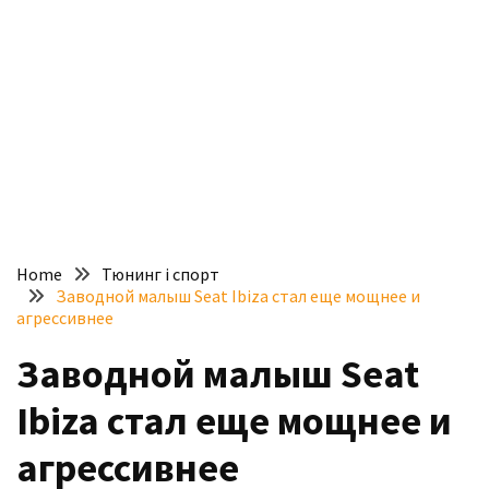
доступний
з
п’ятьма
різними
двигунами
У
рф
почали
масово
Home
Тюнинг і спорт
шукати
Заводной малыш Seat Ibiza стал еще мощнее и
в
агрессивнее
інтернеті
Заводной малыш Seat
“як
злити
Ibiza стал еще мощнее и
бензин”
агрессивнее
Scania