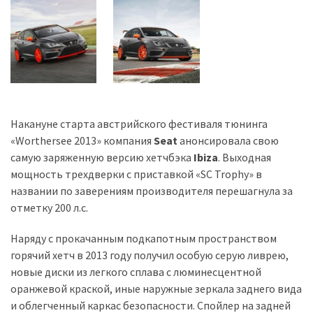
Історії
(3 678)
Тюнинг
і
спорт
Накануне старта австрийского фестиваля тюнинга
(733)
«Wоrthersee 2013» компания
Seat
анонсировала свою
самую заряженную версию хетчбэка
Ibiza
. Выходная
Події
мощность трехдверки с приставкой «SC Trophy» в
(521)
названии по заверениям производителя перешагнула за
отметку 200 л.с.
Автовласнику
(474)
Наряду с прокачанным подкапотным пространством
горячий хетч в 2013 году получил особую серую ливрею,
Автозакон
новые диски из легкого сплава с люминесцентной
(370)
оранжевой краской, иные наружные зеркала заднего вида
Автошоу
и облегченный каркас безопасности. Спойлер на задней