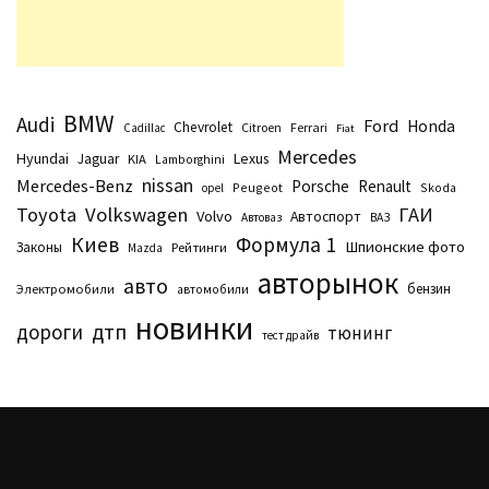
BMW
Audi
Ford
Honda
Chevrolet
Citroen
Ferrari
Cadillac
Fiat
Mercedes
Hyundai
Lexus
Jaguar
KIA
Lamborghini
nissan
Mercedes-Benz
Porsche
Renault
Peugeot
Skoda
opel
Toyota
Volkswagen
ГАИ
Volvo
Автоспорт
Автоваз
ВАЗ
Киев
Формула 1
Шпионские фото
Законы
Рейтинги
Маzda
авторынок
авто
бензин
Электромобили
автомобили
новинки
дтп
дороги
тюнинг
тест драйв