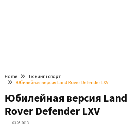
доступний
з
п’ятьма
різними
двигунами
У
рф
почали
масово
Home
Тюнинг і спорт
шукати
Юбилейная версия Land Rover Defender LXV
в
інтернеті
Юбилейная версия Land
“як
Rover Defender LXV
злити
бензин”
03.05.2013
Scania