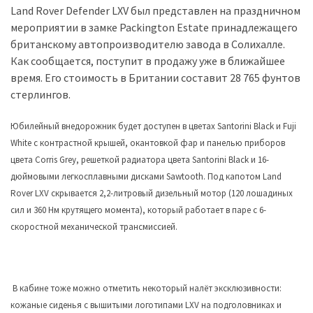
(358)
Land Rover Defender LXV был представлен на праздничном
мероприятии в замке Packington Estate принадлежащего
Головне
британскому автопроизводителю завода в Солихалле.
(324)
Как сообщается, поступит в продажу уже в ближайшее
время. Его стоимость в Британии составит 28 765 фунтов
Тест-
стерлингов.
драйв
(212)
Юбилейный внедорожник будет доступен в цветах Santorini Black и Fuji
White с контрастной крышей, окантовкой фар и панелью приборов
Без
цвета Corris Grey, решеткой радиатора цвета Santorini Black и 16-
рубрики
дюймовыми легкосплавными дисками Sawtooth. Под капотом Land
(142)
Rover LXV скрывается 2,2-литровый дизельный мотор (120 лошадиных
сил и 360 Нм крутящего момента), который работает в паре с 6-
скоростной механической трансмиссией.
В кабине тоже можно отметить некоторый налёт эксклюзивности:
кожаные сиденья с вышитыми логотипами LXV на подголовниках и