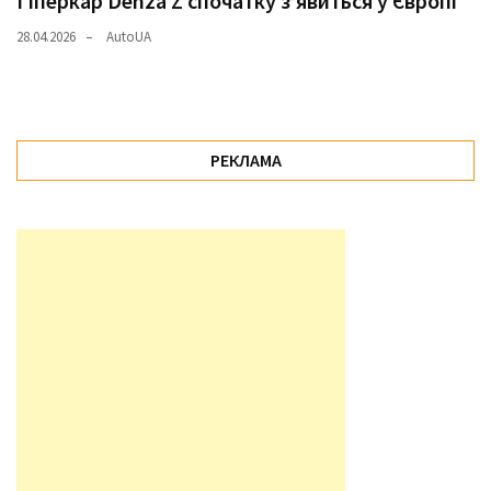
Гіперкар Denza Z спочатку з’явиться у Європі
28.04.2026
AutoUA
РЕКЛАМА