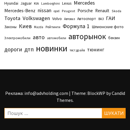
Mercedes
Hyundai
Lexus
Jaguar
KIA
Lamborghini
nissan
Mercedes-Benz
Porsche
Renault
Peugeot
Skoda
opel
Toyota
Volkswagen
ГАИ
Volvo
Автоспорт
Автоваз
ВАЗ
Киев
Формула 1
Шпионские фото
Законы
Рейтинги
Маzda
авторынок
авто
бензин
Электромобили
автомобили
новинки
дтп
дороги
тюнинг
тест драйв
Реклама: info@advholding.com
|
Theme: BlockWP by
Candid
Themes
.
Пошук: