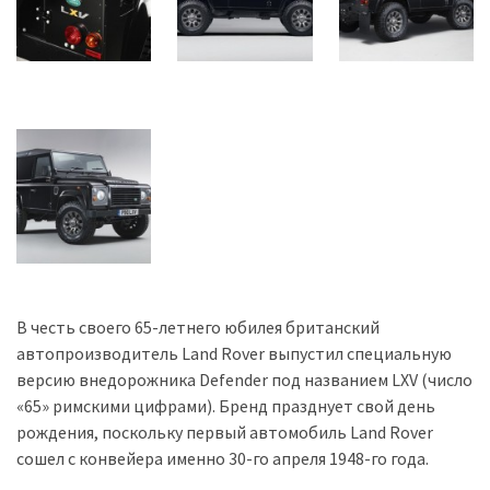
Історії
(3 678)
Тюнинг
і
спорт
(733)
Події
(521)
Автовласнику
В честь своего 65-летнего юбилея британский
(474)
автопроизводитель Land Rover выпустил специальную
версию внедорожника Defender под названием LXV (число
Автозакон
«65» римскими цифрами). Бренд празднует свой день
(370)
рождения, поскольку первый автомобиль Land Rover
сошел с конвейера именно 30-го апреля 1948-го года.
Автошоу