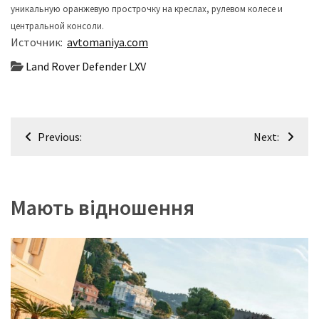
уникальную оранжевую прострочку на креслах, рулевом колесе и
центральной консоли.
Источник:
avtomaniya.com
Land Rover Defender LXV
Навігація
Previous:
Next:
записів
Мають відношення