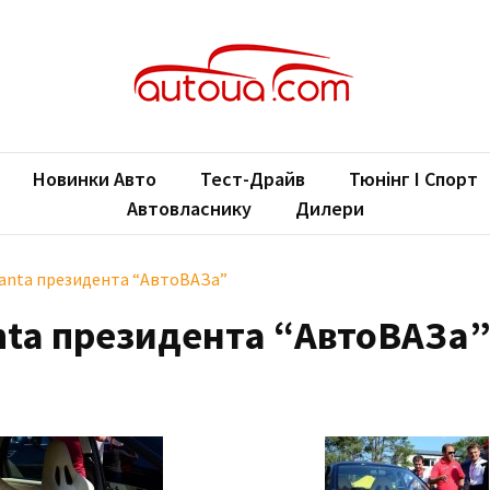
oUA.com
ільні новини
Новинки Авто
Тест-Драйв
Тюнінг І Спорт
Автовласнику
Дилери
ranta президента “АвтоВАЗа”
nta президента “АвтоВАЗа