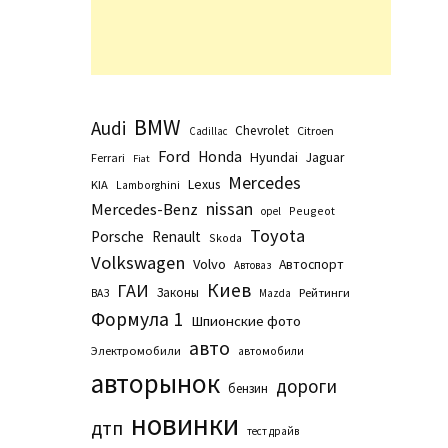
BMW
Audi
Chevrolet
Citroen
Cadillac
Ford
Honda
Hyundai
Jaguar
Ferrari
Fiat
Mercedes
Lexus
KIA
Lamborghini
nissan
Mercedes-Benz
Peugeot
opel
Toyota
Porsche
Renault
Skoda
Volkswagen
Volvo
Автоспорт
Автоваз
Киев
ГАИ
Законы
Рейтинги
ВАЗ
Маzda
Формула 1
Шпионские фото
авто
Электромобили
автомобили
авторынок
дороги
бензин
новинки
дтп
тест драйв