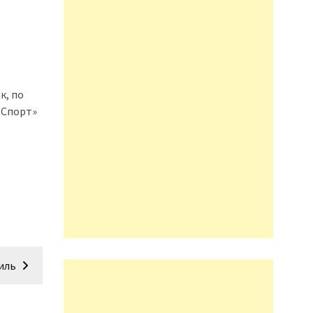
к, по
 Спорт»
иль