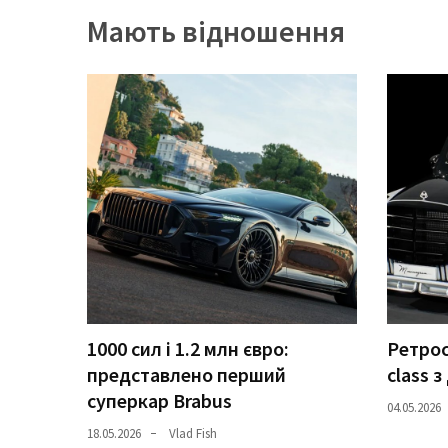
Мають відношення
Історії
(3 678)
Тюнинг
і
спорт
(733)
Події
(521)
Автовласнику
(474)
1000 сил і 1.2 млн євро:
Ретрос
Автозакон
представлено перший
class 
(370)
суперкар Brabus
04.05.2026
18.05.2026
Vlad Fish
Автошоу