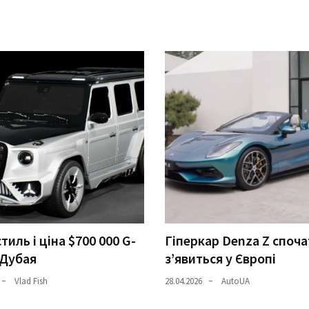
тиль і ціна $700 000 G-
Гіперкар Denza Z споча
з Дубая
з’явиться у Європі
Vlad Fish
28.04.2026
AutoUA