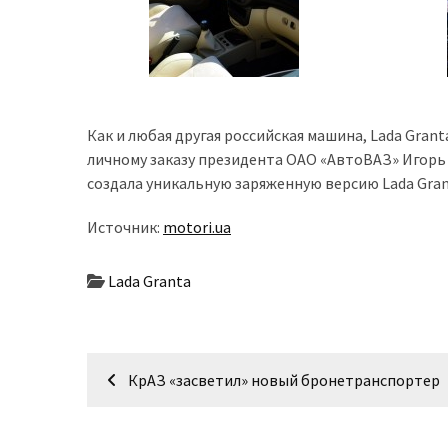
представила
найсучасніші
вантажівки
для
військових
Как и любая другая российская машина, Lada Gran
Нова
личному заказу президента ОАО «АвтоВАЗ» Игорь
Honda
создала уникальную заряженную версию Lada Gran
Prelude:
гібридний
Источник:
motori.ua
камбек
Lada Granta
MOST
USED
CATEGORIES
Навігація
КрАЗ «засветил» новый бронетранспортер
Новинки
записів
авто
(6 037)