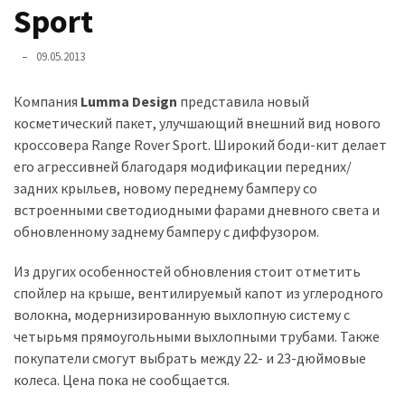
представила
Sport
найсучасніші
вантажівки
09.05.2013
для
військових
Компания
Lumma Design
представила новый
косметический пакет, улучшающий внешний вид нового
Нова
кроссовера Range Rover Sport. Широкий боди-кит делает
Honda
его агрессивней благодаря модификации передних/
Prelude:
задних крыльев, новому переднему бамперу со
гібридний
встроенными светодиодными фарами дневного света и
камбек
обновленному заднему бамперу с диффузором.
Из других особенностей обновления стоит отметить
MOST
спойлер на крыше, вентилируемый капот из углеродного
USED
CATEGORIES
волокна, модернизированную выхлопную систему с
четырьмя прямоугольными выхлопными трубами. Также
покупатели смогут выбрать между 22- и 23-дюймовые
Новинки
колеса. Цена пока не сообщается.
авто
(6 037)