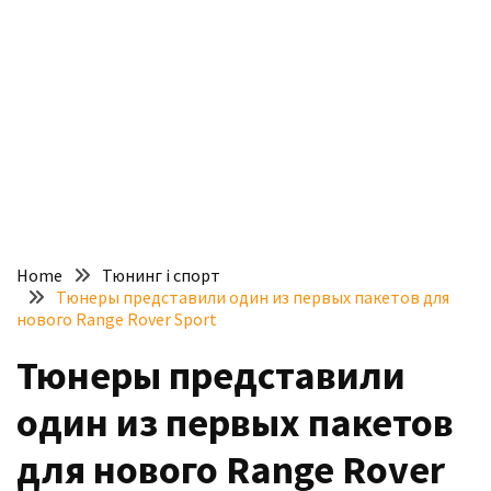
доступний
з
п’ятьма
різними
двигунами
У
рф
почали
масово
Home
Тюнинг і спорт
шукати
Тюнеры представили один из первых пакетов для
в
нового Range Rover Sport
інтернеті
Тюнеры представили
“як
злити
один из первых пакетов
бензин”
для нового Range Rover
Scania