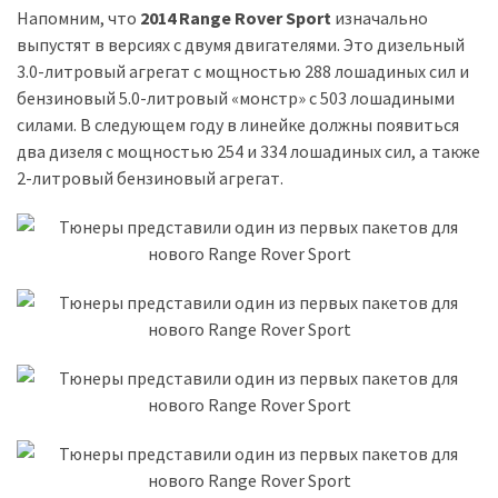
Напомним, что
2014 Range Rover Sport
изначально
выпустят в версиях с двумя двигателями. Это дизельный
Історії
3.0-литровый агрегат с мощностью 288 лошадиных сил и
(3 678)
бензиновый 5.0-литровый «монстр» с 503 лошадиными
Тюнинг
силами. В следующем году в линейке должны появиться
і
два дизеля с мощностью 254 и 334 лошадиных сил, а также
спорт
2-литровый бензиновый агрегат.
(733)
Події
(521)
Автовласнику
(474)
Автозакон
(370)
Автошоу