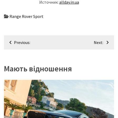
Источник:
allday.in.ua
(358)
Головне
Range Rover Sport
(324)
Тест-
Навігація
драйв
Previous:
Next:
(212)
записів
Без
рубрики
Мають відношення
(142)