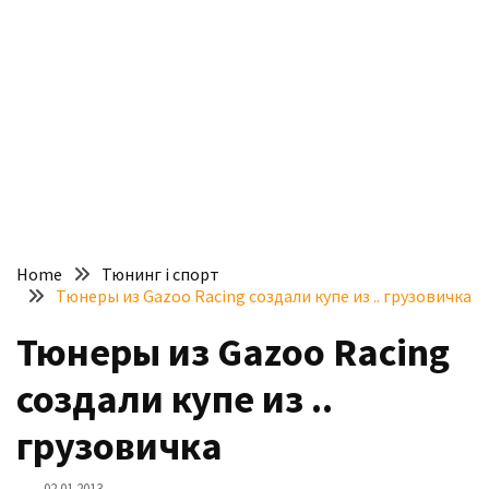
доступний
з
п’ятьма
різними
двигунами
У
рф
почали
масово
Home
Тюнинг і спорт
шукати
Тюнеры из Gazoo Racing создали купе из .. грузовичка
в
інтернеті
Тюнеры из Gazoo Racing
“як
создали купе из ..
злити
бензин”
грузовичка
Scania
02.01.2013