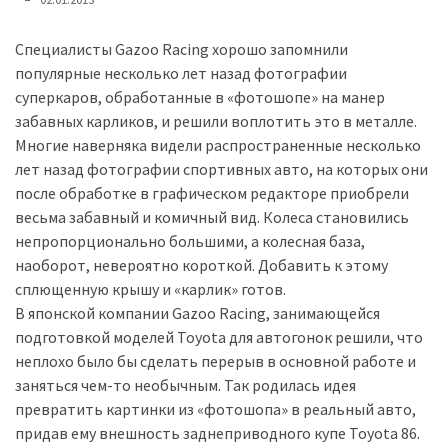
представила
найсучасніші
вантажівки
Специалисты Gazoo Racing хорошо запомнили
для
популярные несколько лет назад фотографии
військових
суперкаров, обработанные в «фотошопе» на манер
забавных карликов, и решили воплотить это в металле.
Нова
Многие наверняка видели распространенные несколько
Honda
лет назад фотографии спортивных авто, на которых они
Prelude:
после обработке в графическом редакторе приобрели
гібридний
весьма забавный и комичный вид. Колеса становились
камбек
непропорционально большими, а колесная база,
наоборот, невероятно короткой. Добавить к этому
сплющенную крышу и «карлик» готов.
MOST
В японской компании Gazoo Racing, занимающейся
USED
подготовкой моделей Toyota для автогонок решили, что
CATEGORIES
неплохо было бы сделать перерыв в основной работе и
заняться чем-то необычным. Так родилась идея
Новинки
превратить картинки из «фотошопа» в реальный авто,
авто
придав ему внешность заднеприводного купе Toyota 86.
(6 037)