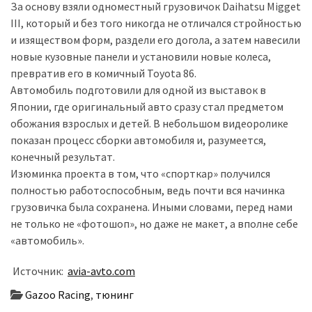
За основу взяли одноместный грузовичок Daihatsu Migget
III, который и без того никогда не отличался стройностью
Історії
и изяществом форм, раздели его догола, а затем навесили
(3 678)
новые кузовные панели и установили новые колеса,
превратив его в комичный Toyota 86.
Тюнинг
Автомобиль подготовили для одной из выставок в
і
Японии, где оригинальный авто сразу стал предметом
спорт
обожания взрослых и детей. В небольшом видеоролике
(733)
показан процесс сборки автомобиля и, разумеется,
конечный результат.
Події
Изюминка проекта в том, что «спорткар» получился
(521)
полностью работоспособным, ведь почти вся начинка
Автовласнику
грузовичка была сохранена. Иными словами, перед нами
(474)
не только не «фотошоп», но даже не макет, а вполне себе
«автомобиль».
Автозакон
Источник:
avia-avto.com
(370)
Gazoo Racing
,
тюнинг
Автошоу