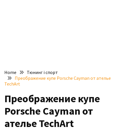
доступний
з
п’ятьма
різними
двигунами
У
рф
почали
масово
Home
Тюнинг і спорт
шукати
Преображение купе Porsche Cayman от ателье
в
TechArt
інтернеті
Преображение купе
“як
злити
Porsche Cayman от
бензин”
ателье TechArt
Scania