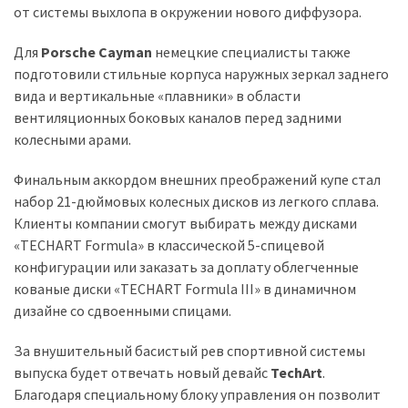
(358)
от системы выхлопа в окружении нового диффузора.
Головне
Для
Porsche Cayman
немецкие специалисты также
(324)
подготовили стильные корпуса наружных зеркал заднего
вида и вертикальные «плавники» в области
Тест-
вентиляционных боковых каналов перед задними
драйв
колесными арами.
(212)
Финальным аккордом внешних преображений купе стал
Без
набор 21-дюймовых колесных дисков из легкого сплава.
рубрики
Клиенты компании смогут выбирать между дисками
(142)
«TECHART Formula» в классической 5-спицевой
конфигурации или заказать за доплату облегченные
кованые диски «TECHART Formula III» в динамичном
дизайне со сдвоенными спицами.
За внушительный басистый рев спортивной системы
выпуска будет отвечать новый девайс
TechArt
.
Благодаря специальному блоку управления он позволит