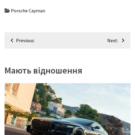
Porsche Cayman
Навігація
Previous:
Next:
записів
Мають відношення