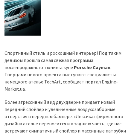
Історії
(3 678)
Тюнинг
і
спорт
Спортивный стиль и роскошный интерьер! Под таким
(733)
девизом прошла самая свежая программа
послепродажного тюнинга купе
Porsche Cayman
.
Події
Творцами нового проекта выступают специалисты
(521)
немецкого ателье TechArt, сообщает портал Engine-
Мarket.ua.
Автовласнику
(474)
Более агрессивный вид двухдверке придает новый
передний спойлер и увеличенные воздухозаборные
Автозакон
отверстия в переднем бампере. «Лексика» фирменного
(370)
дизайна ателье переносится и в заднюю часть, где нас
Автошоу
встречают симпатичный спойлер и массивные патрубки