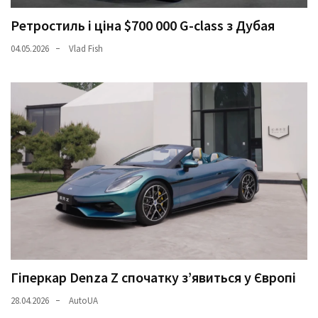
Ретростиль і ціна $700 000 G-class з Дубая
04.05.2026
Vlad Fish
Гіперкар Denza Z спочатку з’явиться у Європі
28.04.2026
AutoUA