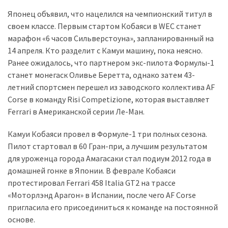
Японец объявил, что нацелился на чемпионский титул в
Історії
своем классе. Первым стартом Кобаяси в WEC станет
(3 678)
марафон «6 часов Сильверстоуна», запланированный на
14 апреля. Кто разделит с Камуи машину, пока неясно.
Тюнинг
Ранее ожидалось, что партнером экс-пилота Формулы-1
і
станет монегаск Оливье Беретта, однако затем 43-
спорт
летний спортсмен перешел из заводского коллектива AF
(733)
Corse в команду Risi Competizione, которая выставляет
Ferrari в Американской серии Ле-Ман.
Події
(521)
Камуи Кобаяси провел в Формуле-1 три полных сезона.
Пилот стартовал в 60 Гран-при, а лучшим результатом
Автовласнику
для уроженца города Амагасаки стал подиум 2012 года в
(474)
домашней гонке в Японии. В феврале Кобаяси
протестировал Ferrari 458 Italia GT2 на трассе
Автозакон
«Моторлэнд Арагон» в Испании, после чего AF Corse
(370)
пригласила его присоединиться к команде на постоянной
основе.
Автошоу