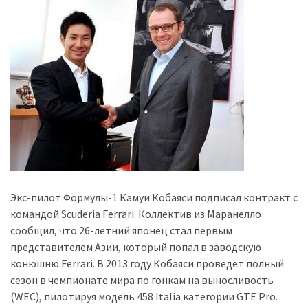
представила
найсучасніші
вантажівки
для
військових
Нова
Honda
Prelude:
гібридний
камбек
Экс-пилот Формулы-1 Камуи Кобаяси подписал контракт с
MOST
командой Scuderia Ferrari. Коллектив из Маранелло
USED
сообщил, что 26-летний японец стал первым
CATEGORIES
представителем Азии, который попал в заводскую
конюшню Ferrari. В 2013 году Кобаяси проведет полный
Новинки
сезон в чемпионате мира по гонкам на выносливость
авто
(WEC), пилотируя модель 458 Italia категории GTE Pro.
(6 037)