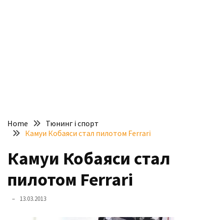
доступний
з
п’ятьма
різними
двигунами
У
рф
почали
масово
Home
Тюнинг і спорт
шукати
Камуи Кобаяси стал пилотом Ferrari
в
інтернеті
Камуи Кобаяси стал
“як
пилотом Ferrari
злити
бензин”
13.03.2013
Scania