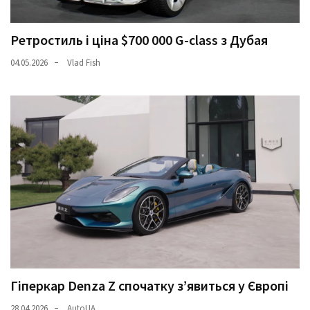
Ретростиль і ціна $700 000 G-class з Дубая
04.05.2026
Vlad Fish
Гіперкар Denza Z спочатку з’явиться у Європі
28.04.2026
AutoUA