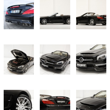
Історії
(3 678)
Тюнинг
і
спорт
(733)
Події
(521)
Автовласнику
(474)
Автозакон
(370)
Автошоу