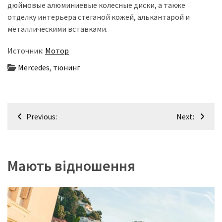
дюймовые алюминиевые колесные диски, а также
отделку интерьера стеганой кожей, алькантарой и
металлическими вставками.
Источник:
Мотор
Mercedes
,
тюнинг
Навігація
Previous:
Next:
записів
Мають відношення