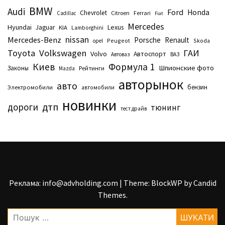
BMW
Audi
Ford
Honda
Chevrolet
Citroen
Ferrari
Cadillac
Fiat
Mercedes
Hyundai
Lexus
Jaguar
KIA
Lamborghini
nissan
Mercedes-Benz
Porsche
Renault
Peugeot
Skoda
opel
Toyota
Volkswagen
ГАИ
Volvo
Автоспорт
Автоваз
ВАЗ
Киев
Формула 1
Шпионские фото
Законы
Рейтинги
Маzda
авторынок
авто
бензин
Электромобили
автомобили
новинки
дтп
дороги
тюнинг
тест драйв
Реклама: info@advholding.com
|
Theme: BlockWP by
Candid
Themes
.
Пошук: