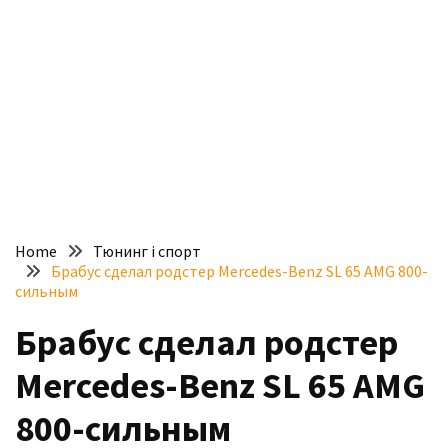
доступний
з
п’ятьма
різними
двигунами
У
рф
почали
масово
Home
Тюнинг і спорт
шукати
Брабус сделал родстер Mercedes-Benz SL 65 AMG 800-
в
сильным
інтернеті
Брабус сделал родстер
“як
злити
Mercedes-Benz SL 65 AMG
бензин”
800-сильным
Scania