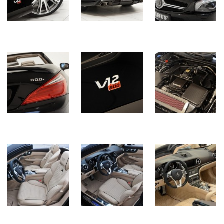
(358)
Головне
(324)
Тест-
драйв
(212)
Без
рубрики
(142)