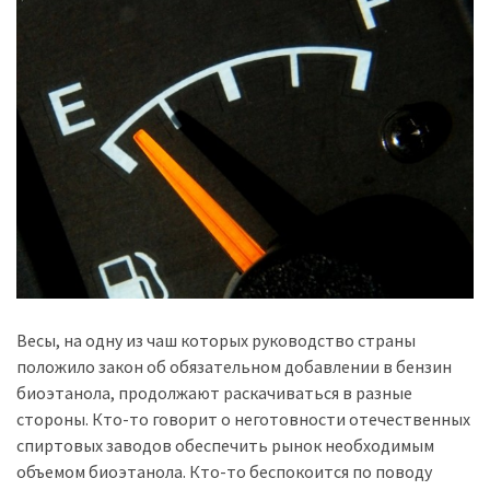
представила
найсучасніші
вантажівки
для
військових
Нова
Honda
Prelude:
гібридний
камбек
MOST
Весы, на одну из чаш которых руководство страны
USED
положило закон об обязательном добавлении в бензин
CATEGORIES
биоэтанола, продолжают раскачиваться в разные
стороны. Кто-то говорит о неготовности отечественных
Новинки
спиртовых заводов обеспечить рынок необходимым
авто
объемом биоэтанола. Кто-то беспокоится по поводу
(6 037)