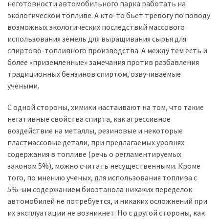
неготовности автомобильного парка работать на
экологическом топливе. А кто-то бьет тревогу по поводу
Історії
возможных экологических последствий массового
(3 678)
использования земель для выращивания сырья для
спиртово-топливного производства. А между тем есть и
Тюнинг
более «приземленные» замечания против разбавления
і
традиционных бензинов спиртом, озвучиваемые
спорт
учеными.
(733)
С одной стороны, химики настаивают на том, что такие
Події
негативные свойства спирта, как агрессивное
(521)
воздействие на металлы, резиновые и некоторые
пластмассовые детали, при предлагаемых уровнях
Автовласнику
содержания в топливе (речь о регламентируемых
(474)
законом 5%), можно считать несущественными. Кроме
того, по мнению ученых, для использования топлива с
Автозакон
5%-ым содержанием биоэтанола никаких переделок
(370)
автомобилей не потребуется, и никаких осложнений при
их эксплуатации не возникнет. Но с другой стороны, как
Автошоу