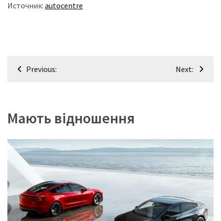
Источник:
autocentre
Навігація
Previous:
Next:
записів
Мають відношення