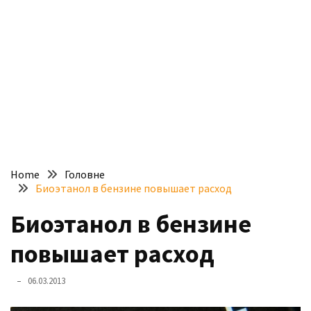
доступний
з
п’ятьма
різними
двигунами
У
рф
почали
масово
Home
Головне
шукати
Биоэтанол в бензине повышает расход
в
інтернеті
Биоэтанол в бензине
“як
повышает расход
злити
бензин”
06.03.2013
Scania