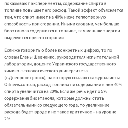
показывают эксперименты, содержание спирта в
(358)
топливе повышает его расход. Такой эффект объясняется
Головне
тем, что спирт имеет на 40% ниже теплотворную
(324)
способность при сгорании. Иными словами, чем больше
биоэтанола содержится в топливе, тем меньше энергии
Тест-
выделяется при его сгорании.
драйв
(212)
Если же говорить о более конкретных цифрах, то по
словам Елены Шевченко, руководителя испытательной
Без
лаборатории, доцента Украинского государственного
рубрики
химико-технологического университета
(142)
(г.Днепропетровск), на которую ссылаются журналисты
Oilnews.com.ua, расход топлива пи содержании в нем 40%
спирта увеличится на 20%. Если же речь идет о 5%
содержания биоэтанола, которые должны стать
обязательными со следующего года, то увеличение
расхода будет вроде и не такое критичное – на уровне
2%.