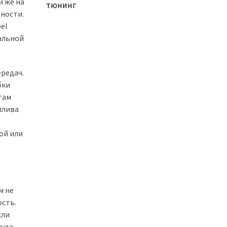
и же на
тюнинг
ности.
el
мальной
редач.
бки
там
плива
-
ой или
м не
ость.
сли
куда