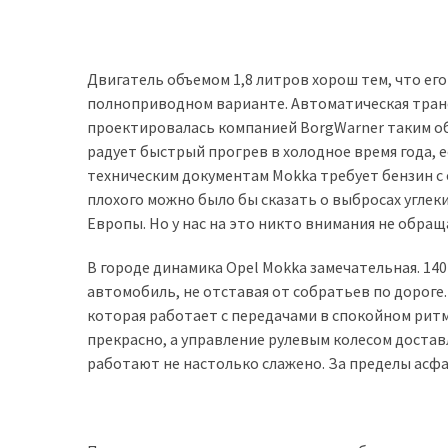
(358)
Головне
Двигатель объемом 1,8 литров хорош тем, что его
(324)
полноприводном варианте. Автоматическая транс
Тест-
проектировалась компанией BorgWarner таким обр
драйв
радует быстрый прогрев в холодное время года, 
(212)
техническим документам Mokka требует бензин с 
плохого можно было бы сказать о выбросах углеки
Без
Европы. Но у нас на это никто внимания не обращ
рубрики
(142)
В городе динамика Opel Mokka замечательная. 1
автомобиль, не отставая от собратьев по дорог
которая работает с передачами в спокойном ритм
прекрасно, а управление рулевым колесом достав
работают не настолько слажено. За пределы асфа