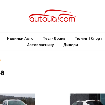
oUA.com
ільні новини
Новинки Авто
Тест-Драйв
Тюнінг І Спорт
Автовласнику
Дилери
a
ka