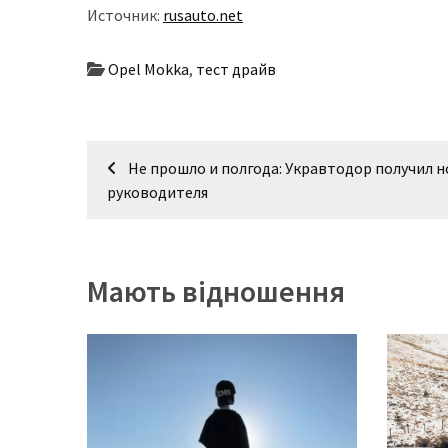
Источник:
rusauto.net
Opel Mokka
,
тест драйв
Навігація
Не прошло и полгода: Укравтодор получил н
записів
руководителя
Мають відношення