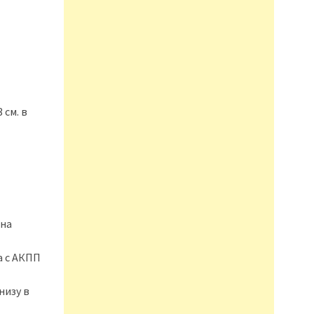
 см. в
 на
а с АКПП
низу в