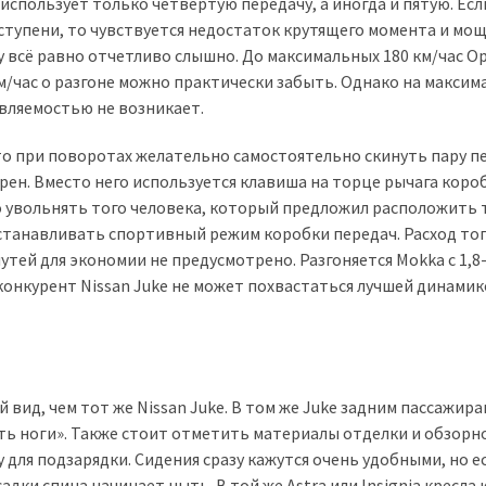
спользует только четвертую передачу, а иногда и пятую. Есл
тупени, то чувствуется недостаток крутящего момента и мощ
 всё равно отчетливо слышно. До максимальных 180 км/час Op
км/час о разгоне можно практически забыть. Однако на макси
авляемостью не возникает.
то при поворотах желательно самостоятельно скинуть пару пе
рен. Вместо него используется клавиша на торце рычага коро
о увольнять того человека, который предложил расположить 
 устанавливать спортивный режим коробки передач. Расход то
утей для экономии не предусмотрено. Разгоняется Mokka с 1,8
онкурент Nissan Juke не может похвастаться лучшей динамик
вид, чем тот же Nissan Juke. В том же Juke задним пассажира
ть ноги». Также стоит отметить материалы отделки и обзорн
для подзарядки. Сидения сразу кажутся очень удобными, но е
адки спина начинает ныть. В той же Astra или Insignia кресла 