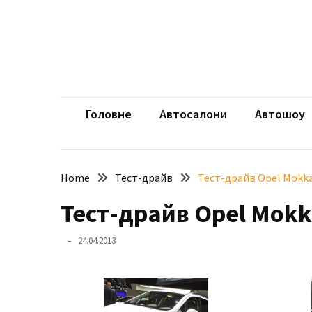
Skip
Skip
to
to
content
content
НЕДАВНІ
ЗАПИСИ
aut
Автомоб
Розкішний
і
Головне
Автосалони
Автошоу
потужний:
електромобіль
Bentley
Home
Тест-драйв
Тест-драйв Opel Mokk
Torcal
Тест-драйв Opel Mok
Нарешті
презентували
24.04.2013
новий
BMW
X5
Neue
Klasse