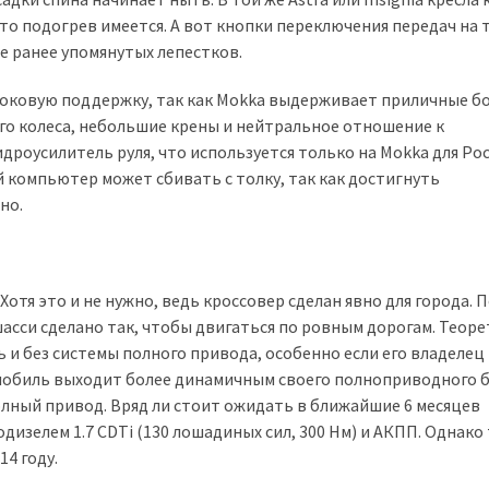
е что подогрев имеется. А вот кнопки переключения передач на
ие ранее упомянутых лепестков.
боковую поддержку, так как Mokka выдерживает приличные б
ого колеса, небольшие крены и нейтральное отношение к
дроусилитель руля, что используется только на Mokka для Рос
 компьютер может сбивать с толку, так как достигнуть
но.
отя это и не нужно, ведь кроссовер сделан явно для города. 
шасси сделано так, чтобы двигаться по ровным дорогам. Теор
и без системы полного привода, особенно если его владелец
обиль выходит более динамичным своего полноприводного б
олный привод. Вряд ли стоит ожидать в ближайшие 6 месяцев
изелем 1.7 CDTi (130 лошадиных сил, 300 Нм) и АКПП. Однако
4 году.