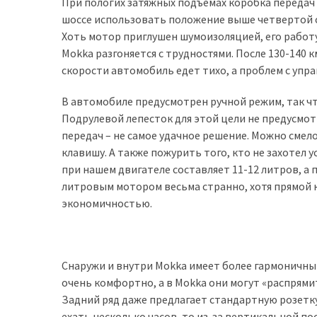
При пологих затяжных подъемах коробка передач и
шоссе использовать положение выше четвертой с
Хоть мотор приглушен шумоизоляцией, его работу
Mokka разгоняется с трудностями. После 130-140 
скорости автомобиль едет тихо, а проблем с упр
В автомобиле предусмотрен ручной режим, так ч
Подрулевой лепесток для этой цели не предусмот
передач – не самое удачное решение. Можно смел
клавишу. А также пожурить того, кто не захотел
при нашем двигателе составляет 11-12 литров, а п
литровым мотором весьма странно, хотя прямой к
экономичностью.
Снаружи и внутри Mokka имеет более гармоничный 
очень комфортно, а в Mokka они могут «распрями
Задний ряд даже предлагает стандартную розетку 
ехать несколько часов, то из-за вертикальной пос