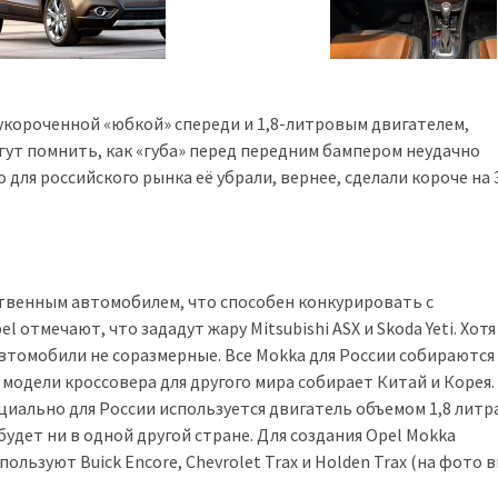
о укороченной «юбкой» спереди и 1,8-литровым двигателем,
гут помнить, как «губа» перед передним бампером неудачно
для российского рынка её убрали, вернее, сделали короче на 3
ственным автомобилем, что способен конкурировать с
 отмечают, что зададут жару Mitsubishi ASX и Skoda Yeti. Хотя
втомобили не соразмерные. Все Mokka для России собираются
модели кроссовера для другого мира собирает Китай и Корея.
циально для России используется двигатель объемом 1,8 литр
удет ни в одной другой стране. Для создания Opel Mokka
льзуют Buick Encore, Chevrolet Trax и Holden Trax (на фото в