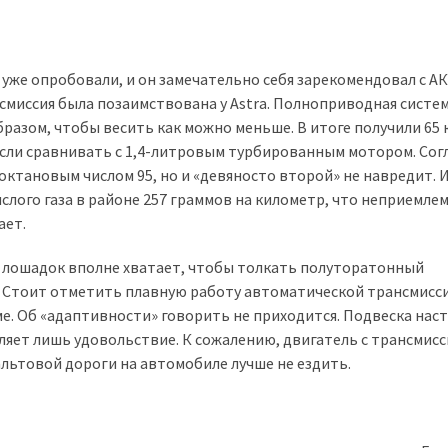
 уже опробовали, и он замечательно себя зарекомендовал с А
миссия была позаимствована у Astra. Полноприводная систе
азом, чтобы весить как можно меньше. В итоге получили 65 к
если сравнивать с 1,4-литровым турбированным мотором. Сог
октановым числом 95, но и «девяносто второй» не навредит. 
слого газа в районе 257 граммов на километр, что неприемлем
ает.
40 лошадок вполне хватает, чтобы толкать полуторатонный
е. Стоит отметить плавную работу автоматической трансмисс
е. Об «адаптивности» говорить не приходится. Подвеска нас
ляет лишь удовольствие. К сожалению, двигатель с трансмис
льтовой дороги на автомобиле лучше не ездить.