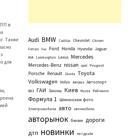
КПП в
ма
BMW
Audi
г. Также
Chevrolet
Citroen
Cadillac
ласно
Ford
Honda
Hyundai
Jaguar
Ferrari
Fiat
Из
Mercedes
Lexus
KIA
Lamborghini
о для
nissan
Mercedes-Benz
Peugeot
opel
Toyota
Porsche
Renault
Skoda
Volkswagen
Volvo
Автоспорт
Автоваз
Киев
ГАИ
ии,
Законы
Рейтинги
ВАЗ
Маzda
троена
Формула 1
Шпионские фото
сией
авто
Электромобили
автомобили
авторынок
дороги
бензин
новинки
дтп
тест драйв