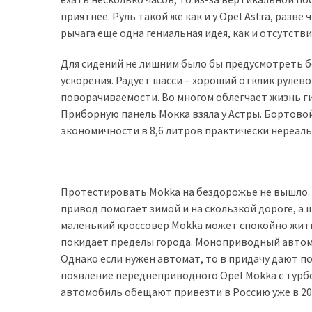
приятнее. Руль такой же как и у Opel Astra, разв
рычага еще одна гениальная идея, как и отсутств
Для сидений не лишним было бы предусмотреть 
ускорения. Радует шасси – хороший отклик рулев
поворачиваемости. Во многом облегчает жизнь ги
Приборную панель Мокка взяла у Астры. Бортовой
экономичности в 8,6 литров практически нереаль
Протестировать Mokka на бездорожье не вышло. Х
привод помогает зимой и на скользкой дороге, а 
маленький кроссовер Mokka может спокойно жить 
покидает пределы города. Моноприводный автом
Однако если нужен автомат, то в придачу дают п
появление переднеприводного Opel Mokka с турбод
автомобиль обещают привезти в Россию уже в 201