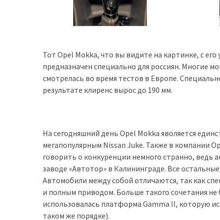
Історії
(3 678)
Тюнинг
Тот Opel Mokka, что вы видите на картинке, с ег
і
предназначен специально для россиян. Многие мо
спорт
смотрелась во время тестов в Европе. Специально 
(733)
результате клиренс вырос до 190 мм.
Події
(521)
На сегодняшний день Opel Mokka яволяется един
мегапопулярным Nissan Juke. Также в компании Opel
Автовласнику
говорить о конкуренции немного странно, ведь а
(474)
заводе «Автотор» в Калининграде. Все остальные 
Автозакон
Автомобили между собой отличаются, так как спе
(370)
и полным приводом. Больше такого сочетания не б
использовалась платформа Gamma II, которую испо
Автошоу
таком же порядке).