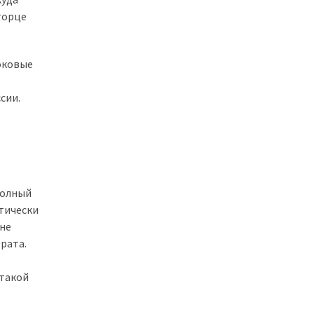
 торце
оковые
сии.
Полный
етически
 не
рата.
 такой