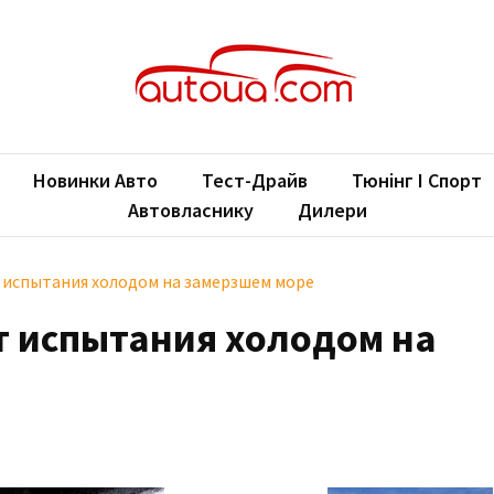
oUA.com
ільні новини
Новинки Авто
Тест-Драйв
Тюнінг І Спорт
Автовласнику
Дилери
 испытания холодом на замерзшем море
т испытания холодом на