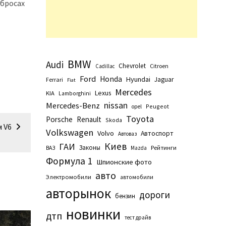
ыбросах
BMW
Audi
Chevrolet
Citroen
Cadillac
Ford
Honda
Hyundai
Jaguar
Ferrari
Fiat
Mercedes
Lexus
KIA
Lamborghini
nissan
Mercedes-Benz
Peugeot
opel
Toyota
Porsche
Renault
Skoda
м V6
Volkswagen
Volvo
Автоспорт
Автоваз
Киев
ГАИ
Законы
Рейтинги
ВАЗ
Маzda
Формула 1
Шпионские фото
авто
Электромобили
автомобили
авторынок
дороги
бензин
новинки
дтп
тест драйв