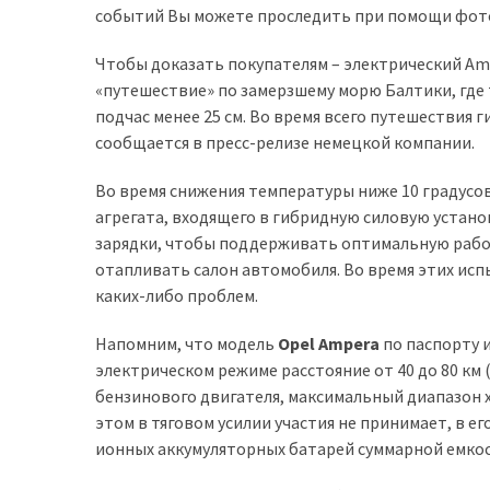
событий Вы можете проследить при помощи фото
Історії
Чтобы доказать покупателям – электрический Am
(3 678)
«путешествие» по замерзшему морю Балтики, где 
подчас менее 25 см. Во время всего путешествия
Тюнинг
сообщается в пресс-релизе немецкой компании.
і
спорт
Во время снижения температуры ниже 10 градусо
(733)
агрегата, входящего в гибридную силовую устан
зарядки, чтобы поддерживать оптимальную рабоч
Події
отапливать салон автомобиля. Во время этих исп
(521)
каких-либо проблем.
Автовласнику
Напомним, что модель
Opel Ampera
по паспорту и
(474)
электрическом режиме расстояние от 40 до 80 км 
бензинового двигателя, максимальный диапазон х
Автозакон
этом в тяговом усилии участия не принимает, в е
(370)
ионных аккумуляторных батарей суммарной емкос
Автошоу