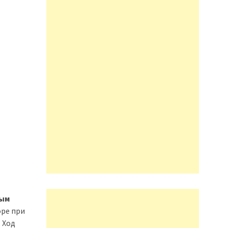
вым
оре при
 Ход