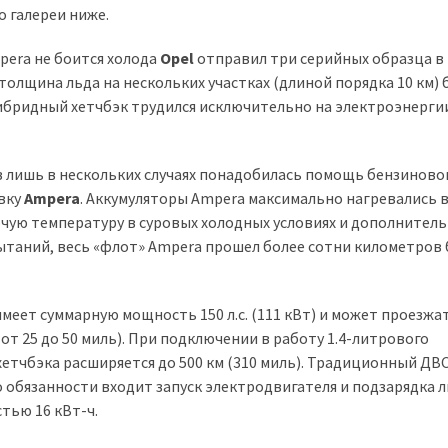
 галереи ниже.
pera не боится холода
Opel
отправил три серийных образца в
толщина льда на нескольких участках (длиной порядка 10 км) 
 гибридный хетчбэк трудился исключительно на электроэнерги
в лишь в нескольких случаях понадобилась помощь бензиново
овку
Ampera
. Аккумуляторы Ampera максимально нагревались 
ую температуру в суровых холодных условиях и дополнител
ытаний, весь «флот» Ampera прошел более сотни километров 
меет суммарную мощность 150 л.с. (111 кВт) и может проезжа
(от 25 до 50 миль). При подключении в работу 1.4-литрового
етчбэка расширяется до 500 км (310 миль). Традиционный ДВ
го обязанности входит запуск электродвигателя и подзарядка 
тью 16 кВт-ч.