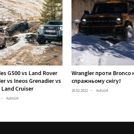
es G500 vs Land Rover
Wrangler проти Bronco 
er vs Ineos Grenadier vs
спражньому снігу!
 Land Cruiser
20.02.2022
AutoUA
AutoUA