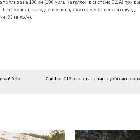
а топлива на 100 км (196 миль на галлон в системе США) при в
/ч (0-62 миль/ч) пятидверке понадобится менее десяти секунд.
ч (99 миль/ч).
дкий Alfa
Cadillac CTS оснастят твин-турбо моторо