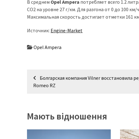
В среднем
Opel Ampera
потребляет всего 1.2 литр
(358)
CO2 на уровне 27 г/км. Для разгона от 0 до 100 км
Максимальная скорость достигает отметки 161 км/
Головне
(324)
Источник:
Engine-Market
Тест-
драйв
Opel Ampera
(212)
Без
Навігація
рубрики
Болгарская компания Vilner восстановила ре
(142)
записів
Romeo RZ
Мають відношення