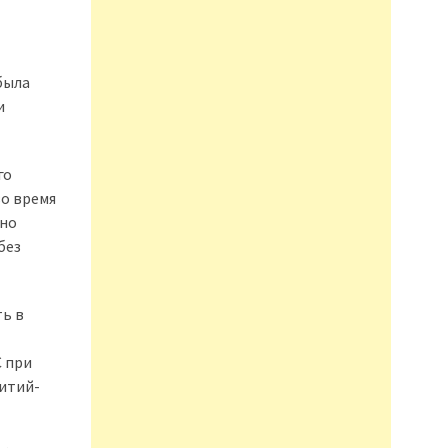
была
и
го
во время
ьно
без
ть в
С при
литий-