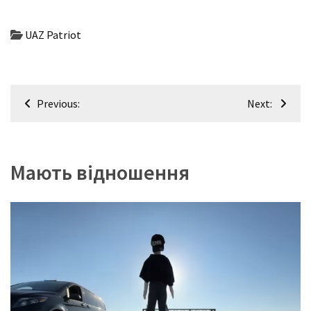
UAZ Patriot
Навігація
Previous:
Next:
записів
Мають відношення