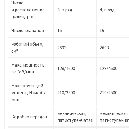
Число
и расположение
4, в ряд
4, в ряд
цилиндров
Число клапанов
16
16
Рабочий объём,
2693
2693
см³
Макс. мощность,
128/4600
128/4600
л.с./об/мин
Макс. крутящий
момент, Н•м/об/
210/2500
210/2500
мин
механическая,
механическая,
Коробка передач
пятиступенчатая
пятиступенча