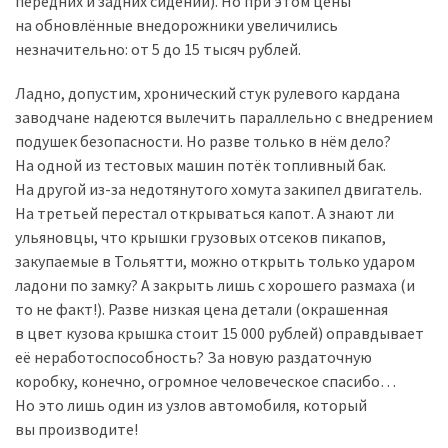
передних и задних сидений). Но при этом цены
на обновлённые внедорожники увеличились
незначительно: от 5 до 15 тысяч рублей.
Ладно, допустим, хронический стук рулевого кардана
заводчане надеются вылечить параллельно с внедрением
подушек безопасности. Но разве только в нём дело?
На одной из тестовых машин потёк топливный бак.
На другой из-за недотянутого хомута закипел двигатель.
На третьей перестал открываться капот. А знают ли
ульяновцы, что крышки грузовых отсеков пикапов,
закупаемые в Тольятти, можно открыть только ударом
ладони по замку? А закрыть лишь с хорошего размаха (и
то не факт!). Разве низкая цена детали (окрашенная
в цвет кузова крышка стоит 15 000 рублей) оправдывает
её неработоспособность? За новую раздаточную
коробку, конечно, огромное человеческое спасибо…
Но это лишь один из узлов автомобиля, который
вы производите!