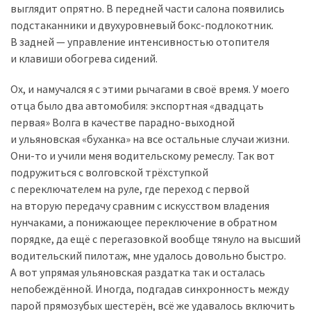
выглядит опрятно. В передней части салона появились
подстаканники и двухуровневый бокс-подлокотник.
В задней — управление интенсивностью отопителя
и клавиши обогрева сидений.
Ох, и намучался я с этими рычагами в своё время. У моего
отца было два автомобиля: экспортная «двадцать
первая» Волга в качестве парадно-выходной
и ульяновская «буханка» на все остальные случаи жизни.
Они-то и учили меня водительскому ремеслу. Так вот
подружиться с волговской трёхступкой
с переключателем на руле, где переход с первой
на вторую передачу сравним с искусством владения
нунчаками, а понижающее переключение в обратном
порядке, да ещё с перегазовкой вообще тянуло на высший
водительский пилотаж, мне удалось довольно быстро.
А вот упрямая ульяновская раздатка так и осталась
непобеждённой. Иногда, подгадав синхронность между
парой прямозубых шестерён, всё же удавалось включить