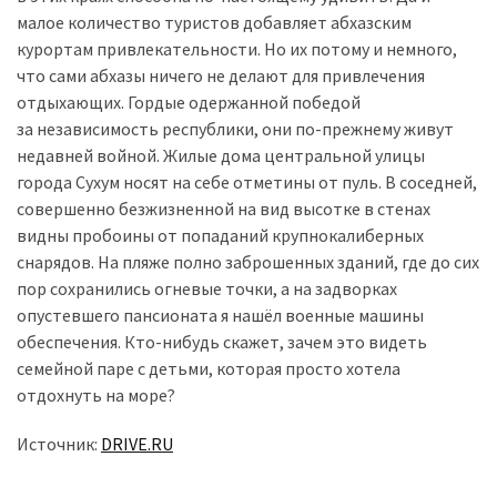
малое количество туристов добавляет абхазским
курортам привлекательности. Но их потому и немного,
что сами абхазы ничего не делают для привлечения
отдыхающих. Гордые одержанной победой
за независимость республики, они по-прежнему живут
недавней войной. Жилые дома центральной улицы
города Сухум носят на себе отметины от пуль. В соседней,
совершенно безжизненной на вид высотке в стенах
видны пробоины от попаданий крупнокалиберных
снарядов. На пляже полно заброшенных зданий, где до сих
пор сохранились огневые точки, а на задворках
опустевшего пансионата я нашёл военные машины
обеспечения. Кто-нибудь скажет, зачем это видеть
семейной паре с детьми, которая просто хотела
отдохнуть на море?
Источник:
DRIVE.RU