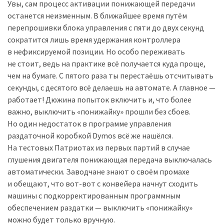
Увы, сам процесс активации понижающей передачи
останется неизменным. В ближайшее время путём
перепрошивки блока управления с пяти до двух секунд
сократится лишь время удержания контроллера
в нефиксируемой позиции. Но особо переживать
не стоит, ведь на практике всё получается куда проще,
чем на бумаге. С пятого раза ты перестаёшь отсчитывать
секунды, с десятого всё делаешь на автомате. А главное —
работает! Дюжина попыток включить и, что более
важно, выключить «понижайку» прошли без сбоев.
Но один недостаток в программе управления
раздаточной коробкой Dymos всё же нашёлся.
На тестовых Патриотах из первых партий в случае
глушения двигателя понижающая передача выключалась
автоматически. Заводчане знают о своём промахе
и обещают, что вот-вот с конвейера начнут сходить
машины с подкорректированным программным
обеспечением раздатки — выключить «понижайку»
можно будет только вручную.