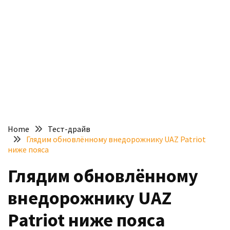
доступний
з
п’ятьма
різними
двигунами
У
рф
почали
масово
Home
Тест-драйв
шукати
Глядим обновлённому внедорожнику UAZ Patriot
в
ниже пояса
інтернеті
Глядим обновлённому
“як
злити
внедорожнику UAZ
бензин”
Patriot ниже пояса
Scania