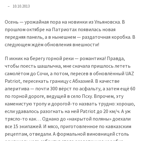
представила
10.10.2013
найсучасніші
вантажівки
Осень — урожайная пора на новинки из Ульяновска. В
для
прошлом октябре на Патриотах появилась новая
військових
передняя панель, а в нынешнем — раздаточная коробка. В
следующем ждём обновления внешности!
Нова
Honda
П икник на берегу горной реки — романтика! Правда,
Prelude:
чтобы поесть шашлычка, мне сначала пришлось лететь
гібридний
самолётом до Сочи, а потом, пересев в обновлённый UAZ
камбек
Patriot, пересекать границу с Абхазией. В качестве
аперитива — почти 300 вёрст по асфальту, а затем ещё 60
по горной дороге, ведущей в село Псху. Впрочем, эту
MOST
USED
каменистую тропу и дорогой-то назвать трудно: хорошо,
CATEGORIES
если удавалось разогнать на ней Patriot до 20 км/ч. А уж
трясло-то как… Однако до «накрытой поляны» доехали
Новинки
все 15 экипажей. И мясо, приготовленное по кавказским
авто
рецептам, отведали. А формальной виновницей столь
(6 037)