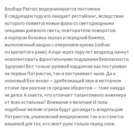
Вообще Patriot модернизируется постоянно.
В следующем году его ожидает рестайлинг, вследствии
которого появятся новые фары со светодиодными
секциями дневного света, повторители поворотов
в корпусах боковых зеркал и передний бампер,
выполненный заодно с оперением кузова (сейчас
он крепится к раме). А ещё через пару лет вездеход начнут
комплектовать фронтальными подушками безопасности.
Здорово! Вот только рулевой карданчик как постукивал
на первых Патриотах, так и постукивает ныне. Да и
знакомый бэк-вокал — дребезжащий звук в моторном
отсеке при разгоне со средних оборотов — тоже никуда
не делся. А знаете, что отличает талантливого инженера
от всех остальных? Внимание к мелочам! И пока
подобные мелкие огрехи будут досаждать владельцам
Патриотов, ульяновский внедорожник так и останется
машиной для тех, кто моет руки только перед сном.