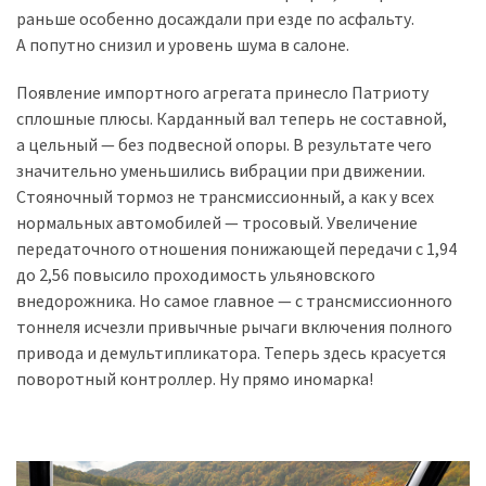
(358)
раньше особенно досаждали при езде по асфальту.
А попутно снизил и уровень шума в салоне.
Головне
(324)
Появление импортного агрегата принесло Патриоту
сплошные плюсы. Карданный вал теперь не составной,
Тест-
а цельный — без подвесной опоры. В результате чего
драйв
значительно уменьшились вибрации при движении.
(212)
Стояночный тормоз не трансмиссионный, а как у всех
нормальных автомобилей — тросовый. Увеличение
Без
передаточного отношения понижающей передачи с 1,94
рубрики
до 2,56 повысило проходимость ульяновского
(142)
внедорожника. Но самое главное — с трансмиссионного
тоннеля исчезли привычные рычаги включения полного
привода и демультипликатора. Теперь здесь красуется
поворотный контроллер. Ну прямо иномарка!