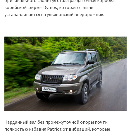
оригинального сабантуя стала раздаточная коробка
корейской фирмы Dymos, которая отныне
Історії
устанавливается на ульяновский внедорожник.
(3 678)
Тюнинг
і
спорт
(733)
Події
(521)
Автовласнику
(474)
Автозакон
(370)
Карданный вал без промежуточной опоры почти
Автошоу
полностью избавил Patriot от вибраций, которые