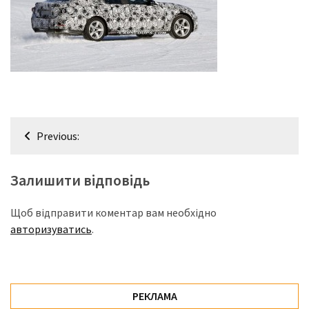
представила
найсучасніші
вантажівки
для
військових
Нова
Honda
Навігація
Prelude:
Previous:
гібридний
записів
камбек
Залишити відповідь
MOST
Щоб відправити коментар вам необхідно
USED
авторизуватись
.
CATEGORIES
Новинки
авто
РЕКЛАМА
(6 037)