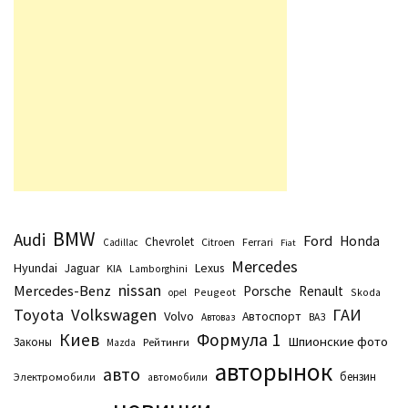
BMW
Audi
Ford
Honda
Chevrolet
Citroen
Ferrari
Cadillac
Fiat
Mercedes
Hyundai
Lexus
Jaguar
KIA
Lamborghini
nissan
Mercedes-Benz
Porsche
Renault
Peugeot
Skoda
opel
Toyota
Volkswagen
ГАИ
Volvo
Автоспорт
Автоваз
ВАЗ
Киев
Формула 1
Шпионские фото
Законы
Рейтинги
Маzda
авторынок
авто
бензин
Электромобили
автомобили