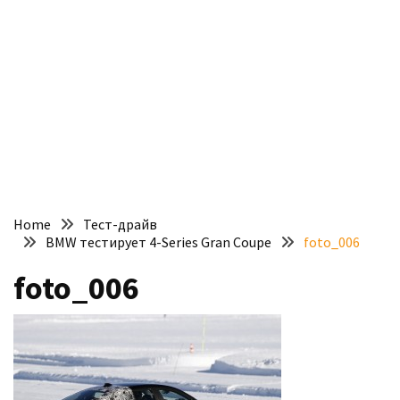
доступний
з
п’ятьма
різними
двигунами
У
рф
почали
масово
Home
Тест-драйв
шукати
BMW тестирует 4-Series Gran Coupe
foto_006
в
інтернеті
foto_006
“як
злити
бензин”
Scania