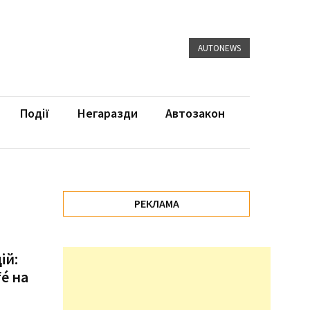
AUTONEWS
Події
Негаразди
Автозакон
РЕКЛАМА
ій:
é на