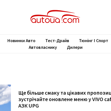
oUA.com
ільні новини
Новинки Авто
Тест-Драйв
Тюнінг І Спорт
Автовласнику
Дилери
Ще більше смаку та цікавих пропозиц
зустрічайте оновлене меню у VIVO caf
АЗК UPG