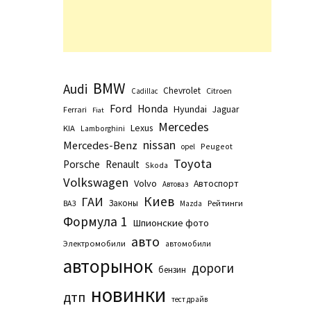
BMW
Audi
Chevrolet
Citroen
Cadillac
Ford
Honda
Hyundai
Jaguar
Ferrari
Fiat
Mercedes
Lexus
KIA
Lamborghini
nissan
Mercedes-Benz
Peugeot
opel
Toyota
Porsche
Renault
Skoda
Volkswagen
Volvo
Автоспорт
Автоваз
Киев
ГАИ
Законы
Рейтинги
ВАЗ
Маzda
Формула 1
Шпионские фото
авто
Электромобили
автомобили
авторынок
дороги
бензин
новинки
дтп
тест драйв