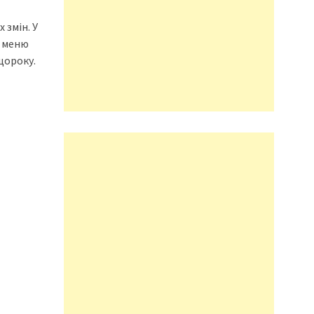
 змін. У
я меню
щороку.