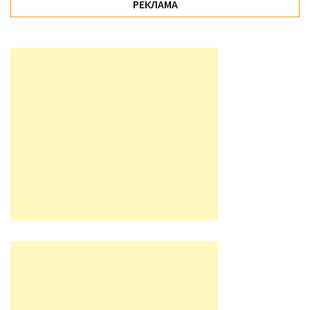
РЕКЛАМА
Історії
(3 678)
Тюнинг
і
спорт
(733)
Події
(521)
Автовласнику
(474)
Автозакон
(370)
Автошоу