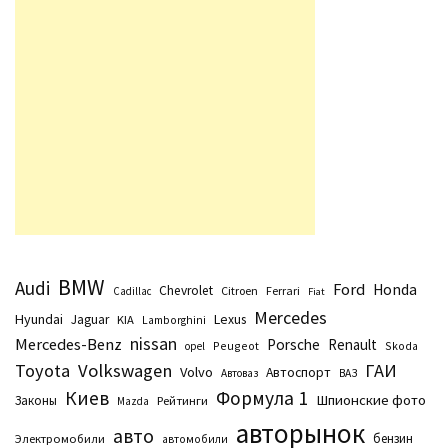
BMW
Audi
Ford
Honda
Chevrolet
Citroen
Ferrari
Cadillac
Fiat
Mercedes
Hyundai
Lexus
Jaguar
KIA
Lamborghini
nissan
Mercedes-Benz
Porsche
Renault
Peugeot
Skoda
opel
Toyota
Volkswagen
ГАИ
Volvo
Автоспорт
Автоваз
ВАЗ
Киев
Формула 1
Шпионские фото
Законы
Рейтинги
Маzda
авторынок
авто
бензин
Электромобили
автомобили