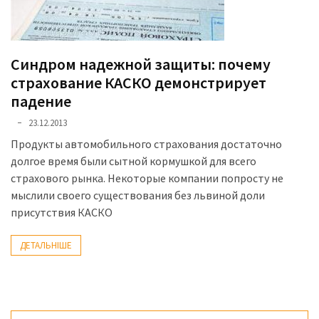
представила
найсучасніші
вантажівки
для
Синдром надежной защиты: почему
військових
страхование КАСКО демонстрирует
падение
Нова
Honda
23.12.2013
Prelude:
Продукты автомобильного страхования достаточно
гібридний
долгое время были сытной кормушкой для всего
камбек
страхового рынка. Некоторые компании попросту не
мыслили своего существования без львиной доли
присутствия КАСКО
MOST
USED
ДЕТАЛЬНІШЕ
CATEGORIES
Новинки
авто
(6 037)