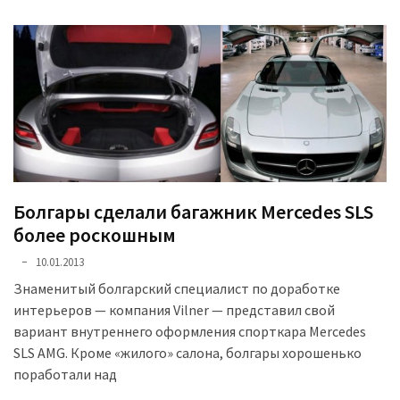
Історії
(3 678)
Тюнинг
і
спорт
(733)
Події
Болгары сделали багажник Mercedes SLS
(521)
более роскошным
10.01.2013
Автовласнику
(474)
Знаменитый болгарский специалист по доработке
интерьеров — компания Vilner — представил свой
Автозакон
вариант внутреннего оформления спорткара Mercedes
(370)
SLS AMG. Кроме «жилого» салона, болгары хорошенько
поработали над
Автошоу