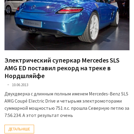
представила
найсучасніші
вантажівки
для
військових
Нова
Honda
Prelude:
Электрический суперкар Mercedes SLS
гібридний
AMG ED поставил рекорд на треке в
камбек
Нордшляйфе
10.06.2013
MOST
Двухдверка с длинным полным именем Mercedes-Benz SLS
USED
AMG Coupé Electric Drive и четырьмя электромоторами
CATEGORIES
суммарной мощностью 751 л.с. прошла Северную петлю за
7:56.234. А этот результат очень
Новинки
авто
ДЕТАЛЬНІШЕ
(6 037)