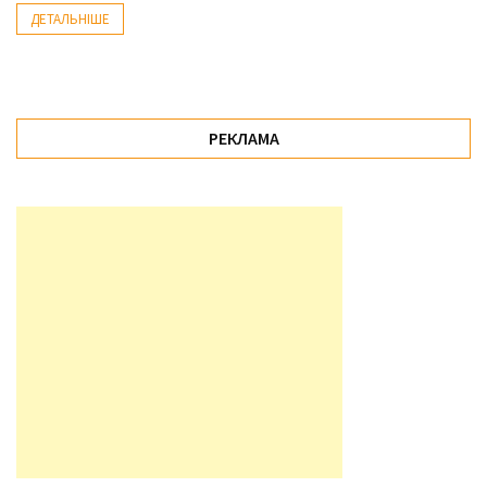
(358)
ДЕТАЛЬНІШЕ
Головне
(324)
Тест-
РЕКЛАМА
драйв
(212)
Без
рубрики
(142)