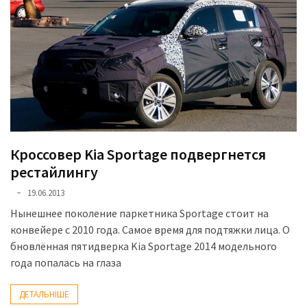
Історії
(3 678)
Тюнинг
і
спорт
(733)
Кроссовер Kia Sportage подвергнется
Події
рестайлингу
(521)
19.06.2013
Автовласнику
Нынешнее поколение паркетника Sportage стоит на
(474)
конвейере с 2010 года. Самое время для подтяжки лица. О
бновлённая пятидверка Kia Sportage 2014 модельного
Автозакон
года попалась на глаза
(370)
ДЕТАЛЬНІШЕ
Автошоу