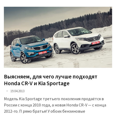
(358)
Головне
(324)
Тест-
драйв
(212)
Без
рубрики
(142)
Выясняем, для чего лучше подходят
Honda CR-V и Kia Sportage
19.04.2013
Модель Kia Sportage третьего поколения продаётся в
России с конца 2010 года, а новая Honda CR-V — с конца
2012-го. П рямо братья! У обоих бензиновые