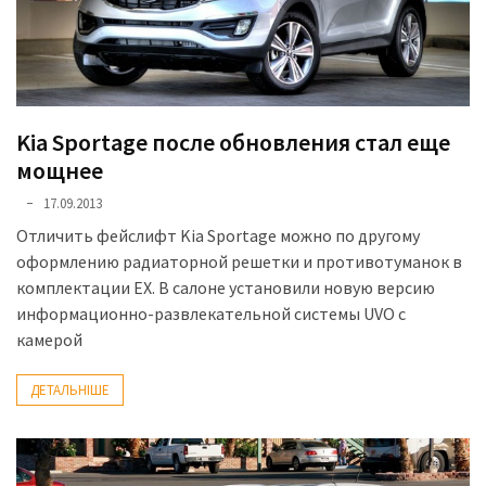
представила
найсучасніші
вантажівки
для
військових
Kia Sportage после обновления стал еще
Нова
мощнее
Honda
17.09.2013
Prelude:
гібридний
Отличить фейслифт Kia Sportage можно по другому
камбек
оформлению радиаторной решетки и противотуманок в
комплектации EX. В салоне установили новую версию
информационно-развлекательной системы UVO с
MOST
камерой
USED
CATEGORIES
ДЕТАЛЬНІШЕ
Новинки
авто
(6 037)