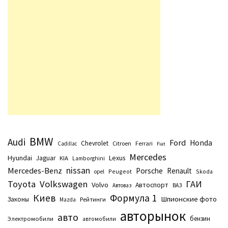
BMW
Audi
Ford
Honda
Chevrolet
Citroen
Ferrari
Cadillac
Fiat
Mercedes
Hyundai
Lexus
Jaguar
KIA
Lamborghini
nissan
Mercedes-Benz
Porsche
Renault
Peugeot
Skoda
opel
Toyota
Volkswagen
ГАИ
Volvo
Автоспорт
Автоваз
ВАЗ
Киев
Формула 1
Шпионские фото
Законы
Рейтинги
Маzda
авторынок
авто
бензин
Электромобили
автомобили