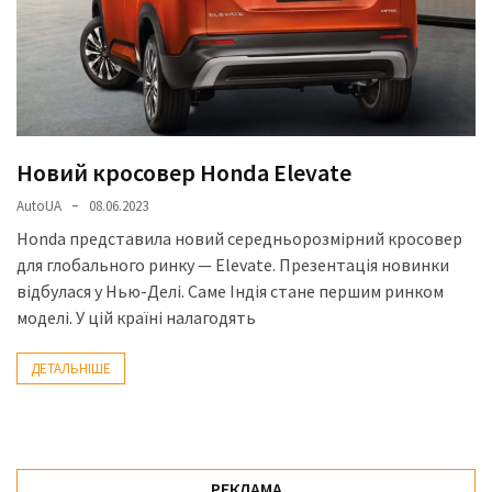
представила
найсучасніші
вантажівки
для
військових
Нова
Новий кросовер Honda Elevate
Honda
AutoUA
08.06.2023
Prelude:
гібридний
Honda представила новий середньорозмірний кросовер
камбек
для глобального ринку — Elevate. Презентація новинки
відбулася у Нью-Делі. Саме Індія стане першим ринком
моделі. У цій країні налагодять
MOST
USED
ДЕТАЛЬНІШЕ
CATEGORIES
Новинки
авто
РЕКЛАМА
(6 037)