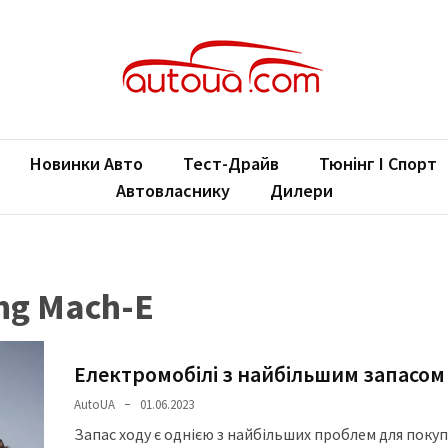
oUA.com
ільні новини
Новинки Авто
Тест-Драйв
Тюнінг І Спорт
Автовласнику
Дилери
ng Mach-E
Електромобілі з найбільшим запасом
AutoUA
01.06.2023
Запас ходу є однією з найбільших проблем для поку