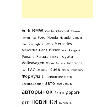
BMW
Audi
Chevrolet
Citroen
Cadillac
Ford
Honda
Hyundai
Jaguar
Ferrari
Fiat
Mercedes
Lexus
KIA
Lamborghini
nissan
Mercedes-Benz
Peugeot
opel
Toyota
Porsche
Renault
Skoda
Volkswagen
Volvo
Автоспорт
Автоваз
Киев
ГАИ
Законы
Рейтинги
ВАЗ
Маzda
Формула 1
Шпионские фото
авто
Электромобили
автомобили
авторынок
дороги
бензин
новинки
дтп
тест драйв