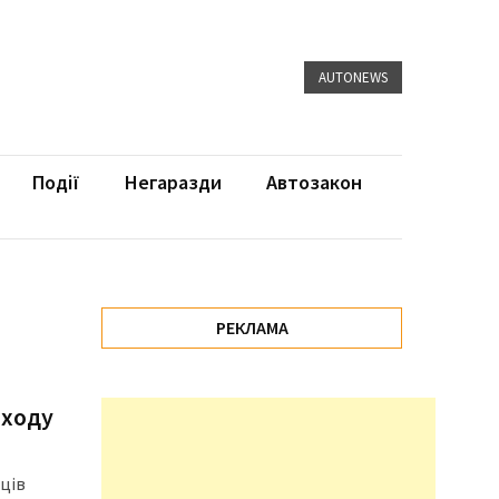
AUTONEWS
Події
Негаразди
Автозакон
РЕКЛАМА
 ходу
пців